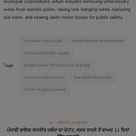
municipal corporations, which includes removing unnecessary
wires from electric poles, raising low-hanging wires, replacing
old wires, and sealing open meter boxes for public safety.
no power cuts punjab
arvind kejriwal announcement
24 hour electricity supply
Tags:
punjab power infrastructure upgrade
roshan punjab mission
free electricity punjab
farmer irrigation power
PREVIOUS NEWS
ਪੰਜਾਬੀ ਗਾਇਕ ਰਾਜਵੀਰ ਜਵੰਦਾ ਦਾ ਦੇਹਾਂਤ, ਸੜਕ ਹਾਦਸੇ ਤੋਂ ਬਾਅਦ 11 ਦਿਨਾਂ