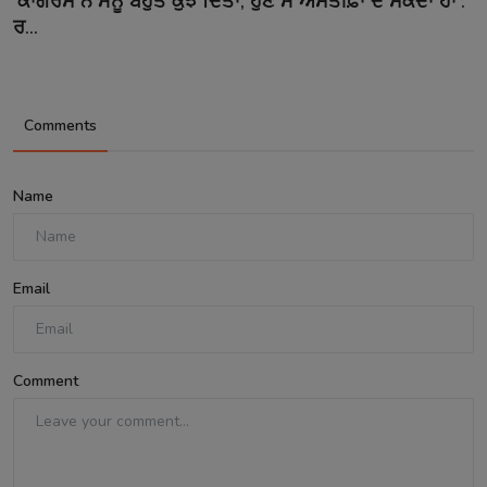
‘ਕਾਂਗਰਸ ਨੇ ਮੈਨੂੰ ਬਹੁਤ ਕੁਝ ਦਿੱਤਾ, ਹੁਣ ਮੈਂ ਅਸਤੀਫ਼ਾ ਦੇ ਸਕਦਾ ਹਾਂ’:
ਰ...
Comments
Name
Email
Comment