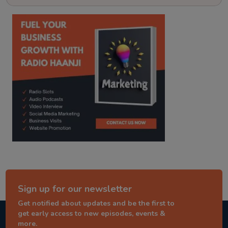
kitaab kahani
punjabi story
Sign up for our newsletter
Get notified about updates and be the first to
get early access to new episodes, events &
more.