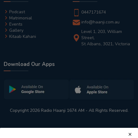
Podcast
0447171674
Matrimonial
info@haanji.com.au
Events
Gallery
Level 1, 203, William
Kitaab Kahani
Street,
St Albans, 3021, Victoria
Download Our Apps
Copyright 2026 Radio Haanji 1674 AM - All Rights Reserved.