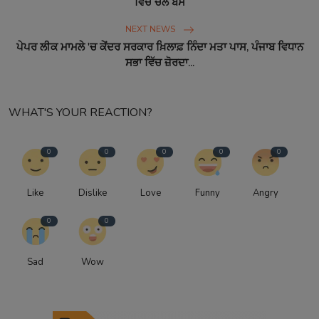
ਵਿੱਚ ਚਲ ਬਸੇ
NEXT NEWS
ਪੇਪਰ ਲੀਕ ਮਾਮਲੇ 'ਚ ਕੇਂਦਰ ਸਰਕਾਰ ਖ਼ਿਲਾਫ਼ ਨਿੰਦਾ ਮਤਾ ਪਾਸ, ਪੰਜਾਬ ਵਿਧਾਨ
ਸਭਾ ਵਿੱਚ ਜ਼ੋਰਦਾ...
WHAT'S YOUR REACTION?
0
0
0
0
0
Like
Dislike
Love
Funny
Angry
0
0
Sad
Wow