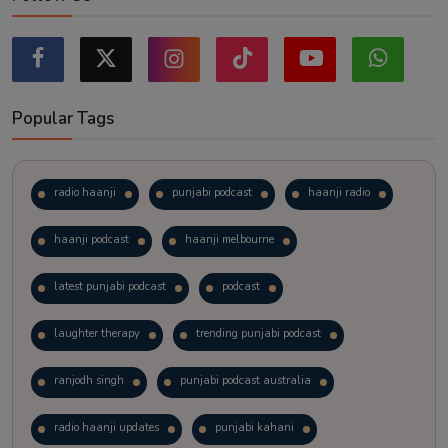
Popular Tags
radio haanji
punjabi podcast
haanji radio
haanji podcast
haanji melbourne
latest punjabi podcast
podcast
laughter therapy
trending punjabi podcast
ranjodh singh
punjabi podcast australia
radio haanji updates
punjabi kahani