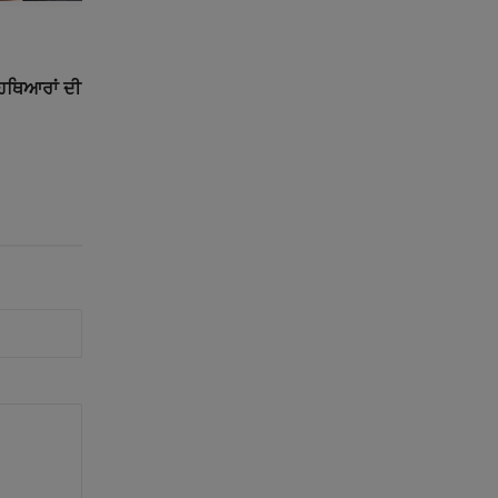
ੇ ਹਥਿਆਰਾਂ ਦੀ