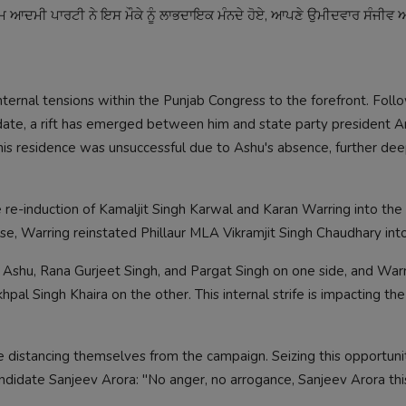
ਮ ਆਦਮੀ ਪਾਰਟੀ ਨੇ ਇਸ ਮੌਕੇ ਨੂੰ ਲਾਭਦਾਇਕ ਮੰਨਦੇ ਹੋਏ, ਆਪਣੇ ਉਮੀਦਵਾਰ ਸੰਜੀਵ 
ernal tensions within the Punjab Congress to the forefront. Foll
date, a rift has emerged between him and state party president 
his residence was unsuccessful due to Ashu's absence, further de
he re-induction of Kamaljit Singh Karwal and Karan Warring into the
nse, Warring reinstated Phillaur MLA Vikramjit Singh Chaudhary into
i, Ashu, Rana Gurjeet Singh, and Pargat Singh on one side, and Warr
l Singh Khaira on the other. This internal strife is impacting the
re distancing themselves from the campaign. Seizing this opportuni
didate Sanjeev Arora: "No anger, no arrogance, Sanjeev Arora thi