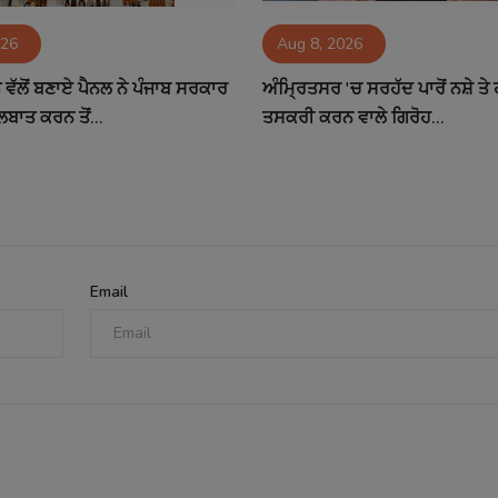
026
Aug 8, 2026
ਵੱਲੋਂ ਬਣਾਏ ਪੈਨਲ ਨੇ ਪੰਜਾਬ ਸਰਕਾਰ
ਅੰਮ੍ਰਿਤਸਰ 'ਚ ਸਰਹੱਦ ਪਾਰੋਂ ਨਸ਼ੇ ਤ
ਲਬਾਤ ਕਰਨ ਤੋਂ...
ਤਸਕਰੀ ਕਰਨ ਵਾਲੇ ਗਿਰੋਹ...
Email