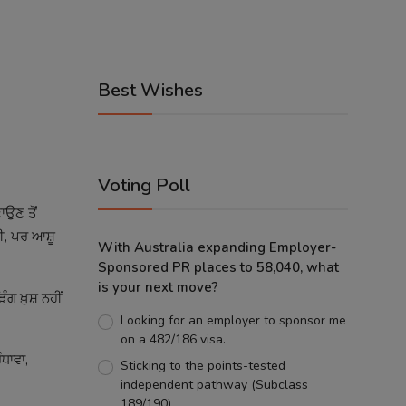
Best Wishes
Voting Poll
ਾਉਣ ਤੋਂ
ੀ, ਪਰ ਆਸ਼ੂ
With Australia expanding Employer-
Sponsored PR places to 58,040, what
is your next move?
 ਖ਼ੁਸ਼ ਨਹੀਂ
Looking for an employer to sponsor me
on a 482/186 visa.
ਧਾਵਾ,
Sticking to the points-tested
independent pathway (Subclass
189/190).