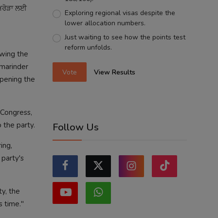
ਅਰੋੜਾ ਲਈ
Exploring regional visas despite the
lower allocation numbers.
Just waiting to see how the points test
reform unfolds.
owing the
Amarinder
Vote
View Results
epening the
 Congress,
 the party.
Follow Us
ing,
 party's
ty, the
s time."