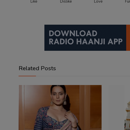
Like
Dislike
Love
Fu
Related Posts