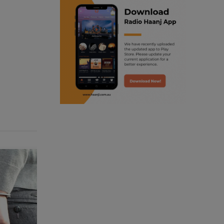
ranjodh singh
punjabi podcast australia
radio haanji updates
punjabi kahani
kitaab kahani
punjabi story