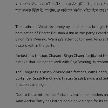
ਇਸ ਤਣਾਅ ਦੇ ਕਾਰਨ, ਕਈ ਸੀਨੀਅਰ ਆਗੂ ਚੋਣ ਮੁਹਿੰਮ ਤੋਂ ਦੂਰ ਹਨ। ਆ
ਨਵਾਂ ਨਾਅਰਾ ਦਿੱਤਾ ਹੈ: "ਨਾ ਗੁੱਸਾ, ਨਾ ਅਹੰਕਾਰ, ਸੰਜੀਵ ਅਰੋੜਾ ਇਸ ਵਾਰ।"
The Ludhiana West Assembly by-election has brought int
nomination of Bharat Bhushan Ashu as the party's candi
Singh Raja Warring. Warring's attempt to meet Ashu at 
discord within the party.
Amidst this tension, Charanjit Singh Channi facilitated t
a move that did not sit well with Raja Warring. In respo
The Congress is visibly divided into factions, with Chann
Sukhjinder Singh Randhawa, Pratap Singh Bajwa, and Sukhpa
election campaign.
Due to these internal conflicts, several senior leaders a
Aam Aadmi Party has introduced a new slogan for its can