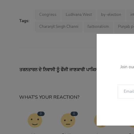
Congress
Ludhiana West
by-election
in
Tags:
Charanjit Singh Channi
factionalism
Punjab po
PREVI
Join ou
ਤਰਨਤਾਰਨ ਦੇ ਨਿਵਾਸੀ ਨੂੰ ਫੌਜੀ ਜਾਣਕਾਰੀ ਪਾਕਿਸਤਾਨ ਨੂੰ ਦੇਣ ਦੇ ਦੋਸ਼ 'ਚ
WHAT'S YOUR REACTION?
0
0
0