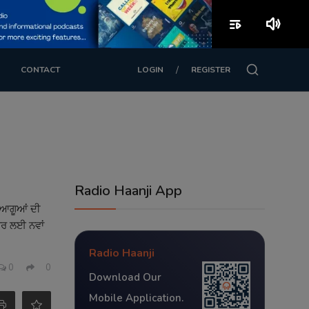
playlist_play
volume_up
/
CONTACT
LOGIN
REGISTER
Radio Haanji App
, ਆਗੂਆਂ ਦੀ
ਾਰ ਲਈ ਨਵਾਂ
Radio Haanji
0
0
Download Our
Mobile Application.