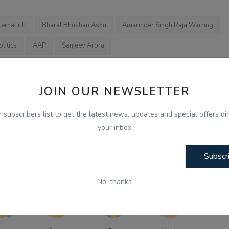
ternal rift
Bharat Bhushan Ashu
Amarinder Singh Raja Warring
litics
AAP
Sanjeev Arora
JOIN OUR NEWSLETTER
OUS NEWS
NEXT NEWS
r subscribers list to get the latest news, updates and special offers dir
 ਗ੍ਰਿਫ਼ਤਾਰ
‘ਜੈੱਨ-ਜ਼ੀ ਦੇਸ਼ ਦੀ ਸਭ ਤੋਂ ਵੱਡੀ ਤਾਕਤ ਅਤੇ ਮਾਣ’: ਵਿਵਾਦ ਤੋਂ ਬਾਅਦ ਕੰ
your inbox
ਬਦਲੇ ਸੁਰ
Subscr
No, thanks
0
0
0
0