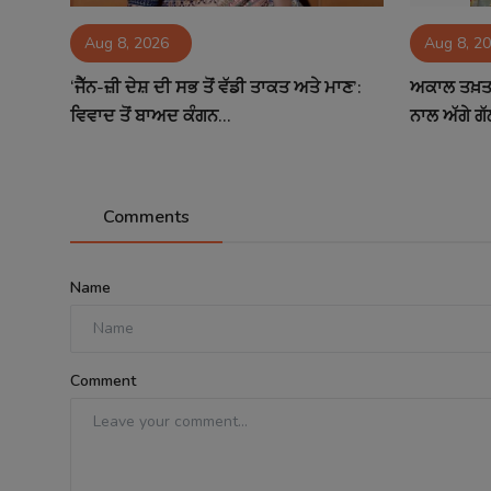
Aug 8, 2026
Aug 8, 2
‘ਜੈੱਨ-ਜ਼ੀ ਦੇਸ਼ ਦੀ ਸਭ ਤੋਂ ਵੱਡੀ ਤਾਕਤ ਅਤੇ ਮਾਣ’:
ਅਕਾਲ ਤਖ਼ਤ 
ਵਿਵਾਦ ਤੋਂ ਬਾਅਦ ਕੰਗਨ...
ਨਾਲ ਅੱਗੇ ਗੱ
Comments
Name
Comment