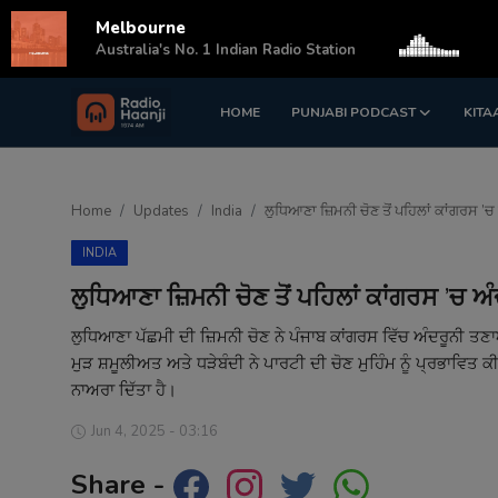
Melbourne
s
Australia's No. 1 Indian Radio Station
HOME
PUNJABI PODCAST
KITA
Login
Register
Home
Home
Updates
India
ਲੁਧਿਆਣਾ ਜ਼ਿਮਨੀ ਚੋਣ ਤੋਂ ਪਹਿਲਾਂ ਕਾਂਗਰਸ 
Punjabi Podcast
INDIA
Kitaab Kahani
ਲੁਧਿਆਣਾ ਜ਼ਿਮਨੀ ਚੋਣ ਤੋਂ ਪਹਿਲਾਂ ਕਾਂਗਰਸ ’ਚ
Gallery
ਲੁਧਿਆਣਾ ਪੱਛਮੀ ਦੀ ਜ਼ਿਮਨੀ ਚੋਣ ਨੇ ਪੰਜਾਬ ਕਾਂਗਰਸ ਵਿੱਚ ਅੰਦਰੂਨੀ ਤਣ
ਮੁੜ ਸ਼ਮੂਲੀਅਤ ਅਤੇ ਧੜੇਬੰਦੀ ਨੇ ਪਾਰਟੀ ਦੀ ਚੋਣ ਮੁਹਿੰਮ ਨੂੰ ਪ੍ਰਭਾਵਿ
Sponsors
ਨਾਅਰਾ ਦਿੱਤਾ ਹੈ।
Matrimonial
Jun 4, 2025 - 03:16
Share -
Event