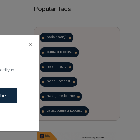
Popular Tags
radio haanji
punjabi podcast
haanji radio
ectly in
ਗਨਾ ਰਣੌਤ ਦੇ
haanji podcast
ibe
haanji melbourne
latest punjabi podcast
podcast
laughter therapy
trending punjabi podcast