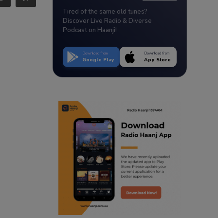
Tired of the same old tunes?
Discover Live Radio & Diverse
Podcast on Haanji!
Download from
Download from
Google Play
App Store