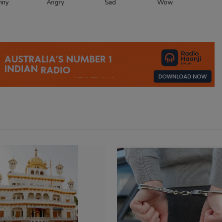
nny
Angry
Sad
Wow