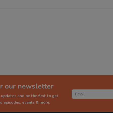
r our newsletter
 updates and be the first to get
ew episodes, events & more.