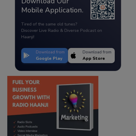
Download Our
Mobile Application.
Tired of the same old tunes?
Discover Live Radio & Diverse Podcast on
Haanji!
Download from
Download from
Google Play
App Store