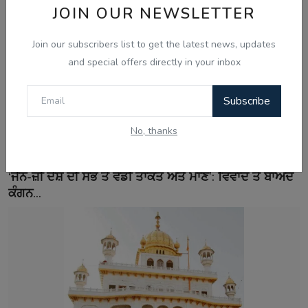
JOIN OUR NEWSLETTER
Join our subscribers list to get the latest news, updates
and special offers directly in your inbox
Subscribe
No, thanks
Aug 8, 2026
‘ਜੈੱਨ-ਜ਼ੀ ਦੇਸ਼ ਦੀ ਸਭ ਤੋਂ ਵੱਡੀ ਤਾਕਤ ਅਤੇ ਮਾਣ’: ਵਿਵਾਦ ਤੋਂ ਬਾਅਦ
ਕੰਗਨ...