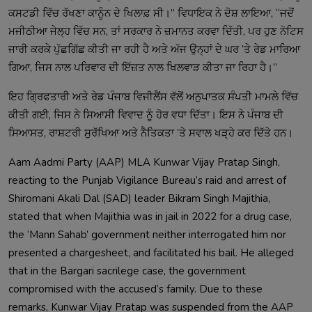
ਕਸਟਡੀ ਵਿੱਚ ਰੱਖਣਾ ਕਾਨੂੰਨ ਦੇ ਖਿਲਾਫ਼ ਸੀ।’’ ਵਿਧਾਇਕ ਨੇ ਦੋਸ਼ ਲਾਇਆ, ‘‘ਜਦੋਂ
ਮਜੀਠੀਆ ਜੇਲ੍ਹ ਵਿੱਚ ਸਨ, ਤਾਂ ਸਰਕਾਰ ਨੇ ਜ਼ਮਾਨਤ ਕਰਵਾ ਦਿੱਤੀ, ਪਰ ਹੁਣ ਨੋਟਿਸ
ਜਾਰੀ ਕਰਕੇ ਪੁੱਛਗਿੱਛ ਕੀਤੀ ਜਾ ਰਹੀ ਹੈ ਅਤੇ ਅੱਜ ਉਨ੍ਹਾਂ ਦੇ ਘਰ ’ਤੇ ਰੇਡ ਮਾਰਿਆ
ਗਿਆ, ਜਿਸ ਨਾਲ ਪਰਿਵਾਰ ਦੀ ਇੱਜ਼ਤ ਨਾਲ ਖਿਲਵਾੜ ਕੀਤਾ ਜਾ ਰਿਹਾ ਹੈ।’’
ਇਹ ਗ੍ਰਿਫਤਾਰੀ ਅਤੇ ਰੇਡ ਪੰਜਾਬ ਵਿਜੀਲੈਂਸ ਵੱਲੋਂ ਅਨੁਪਾਤਕ ਸੰਪਤੀ ਮਾਮਲੇ ਵਿੱਚ
ਕੀਤੀ ਗਈ, ਜਿਸ ਨੇ ਸਿਆਸੀ ਵਿਵਾਦ ਨੂੰ ਹੋਰ ਵਧਾ ਦਿੱਤਾ। ਇਸ ਨੇ ਪੰਜਾਬ ਦੀ
ਸਿਆਸਤ, ਰਾਸ਼ਟਰੀ ਸੁਰੱਖਿਆ ਅਤੇ ਨੈਤਿਕਤਾ ’ਤੇ ਸਵਾਲ ਖੜ੍ਹੇ ਕਰ ਦਿੱਤੇ ਹਨ।
Aam Aadmi Party (AAP) MLA Kunwar Vijay Pratap Singh,
reacting to the Punjab Vigilance Bureau’s raid and arrest of
Shiromani Akali Dal (SAD) leader Bikram Singh Majithia,
stated that when Majithia was in jail in 2022 for a drug case,
the ‘Mann Sahab’ government neither interrogated him nor
presented a chargesheet, and facilitated his bail. He alleged
that in the Bargari sacrilege case, the government
compromised with the accused’s family. Due to these
remarks, Kunwar Vijay Pratap was suspended from the AAP