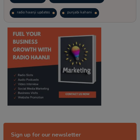
radio haanji updates
punjabi kahani
kitaab kahani
punjabi story
Sign up for our newsletter