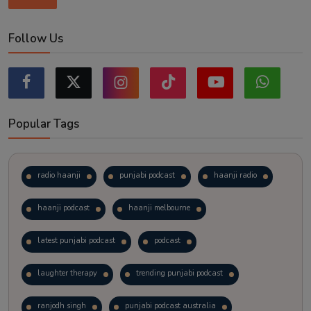
Follow Us
Popular Tags
radio haanji
punjabi podcast
haanji radio
haanji podcast
haanji melbourne
latest punjabi podcast
podcast
laughter therapy
trending punjabi podcast
ranjodh singh
punjabi podcast australia