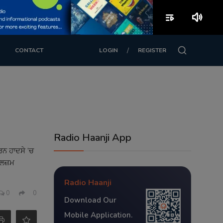
playlist_play
volume_up
/
CONTACT
LOGIN
REGISTER
Radio Haanji App
ਰਨ ਹਾਦਸੇ ’ਚ
ੁਲਜ਼ਮ
Radio Haanji
0
0
Download Our
Mobile Application.