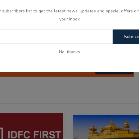
0
0
0
0
r subscribers list to get the latest news, updates and special offers dir
your inbox
nny
Angry
Sad
Wow
Subscr
No, thanks