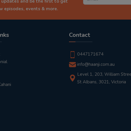
 updates and be the first to get
ew episodes, events & more.
inks
Contact
t
0447171674
nial
info@haanji.com.au
Level 1, 203, William Stree
St Albans, 3021, Victoria
Kahani