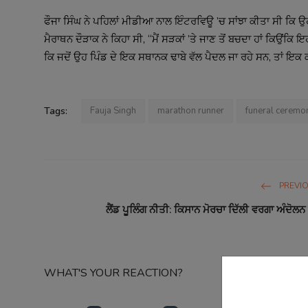
ਫੌਜਾ ਸਿੰਘ ਨੇ ਪਹਿਲਾਂ ਮੀਡੀਆ ਨਾਲ ਇੰਟਰਵਿਊ ’ਚ ਸਾਂਝਾ ਕੀਤਾ ਸੀ ਕਿ ਉ
ਮੈਰਾਥਨ ਦੌੜਾਕ ਨੇ ਕਿਹਾ ਸੀ, “ਮੈਂ ਸੜਕਾਂ ’ਤੇ ਜਾਣ ਤੋਂ ਬਚਦਾ ਹਾਂ ਕਿਉਂਕ
ਕਿ ਜਦੋਂ ਉਹ ਪਿੰਡ ਦੇ ਇਕ ਸਥਾਨਕ ਢਾਬੇ ਵੱਲ ਪੈਦਲ ਜਾ ਰਹੇ ਸਨ, ਤਾਂ ਇਕ 
Tags:
Fauja Singh
marathon runner
funeral ceremo
PREVI
ਲੈਂਡ ਪੂਲਿੰਗ ਨੀਤੀ: ਕਿਸਾਨ ਮੋਰਚਾ ਦਿੱਲੀ ਵਰਗਾ ਅੰਦੋਲਨ ਸ
WHAT'S YOUR REACTION?