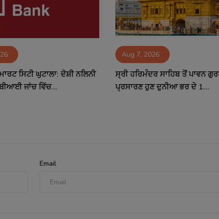
026
Aug 7, 2026
ਮਾਰਟ ਸਿਟੀ ਘੁਟਾਲਾ: ਦੋਸ਼ੀ ਨਲਿਨੀ
ਸ੍ਰੀ ਹਰਿਮੰਦਰ ਸਾਹਿਬ ਤੋਂ ਪਾਵਨ ਗੁ
ਬੀਆਈ ਜਾਂਚ ਵਿੱਚ...
ਪ੍ਰਸਾਰਣ ਹੁਣ ਦੁਨੀਆ ਭਰ ਦੇ 1...
Email