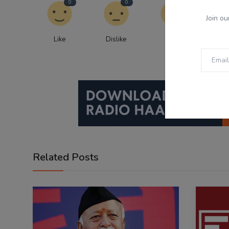
0
0
0
Join ou
Like
Dislike
Love
Fu
Related Posts