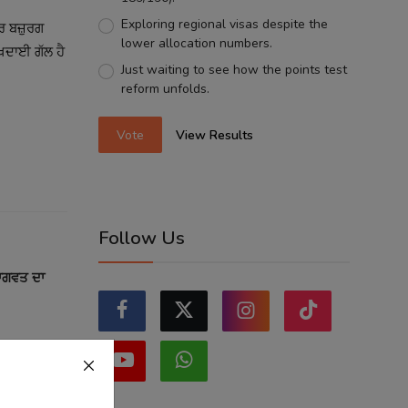
Exploring regional visas despite the
ਰ ਬਜ਼ੁਰਗ
lower allocation numbers.
ੁਖਦਾਈ ਗੱਲ ਹੈ
Just waiting to see how the points test
reform unfolds.
Vote
View Results
Follow Us
ਭਾਗਵਤ ਦਾ