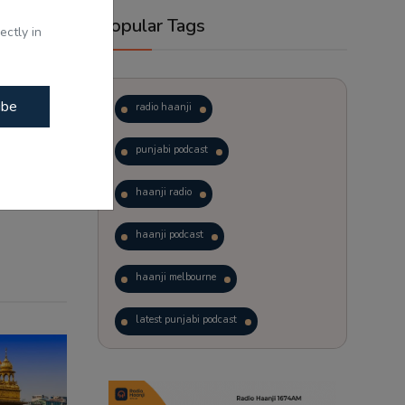
Popular Tags
ectly in
ibe
radio haanji
punjabi podcast
haanji radio
haanji podcast
haanji melbourne
latest punjabi podcast
podcast
laughter therapy
trending punjabi podcast