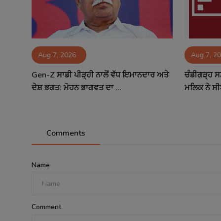
Aug 7, 2026
Aug 7, 2
Gen-Z ਸਾਡੀ ਪੀੜ੍ਹੀ ਨਾਲੋਂ ਵੱਧ ਇਮਾਨਦਾਰ ਅਤੇ
ਚੰਡੀਗੜ੍ਹ ਸ
ਦੇਸ਼ ਭਗਤ: ਮੋਹਨ ਭਾਗਵਤ ਦਾ ...
ਮਲਿਕ ਨੇ ਸੀ
Comments
Name
Comment