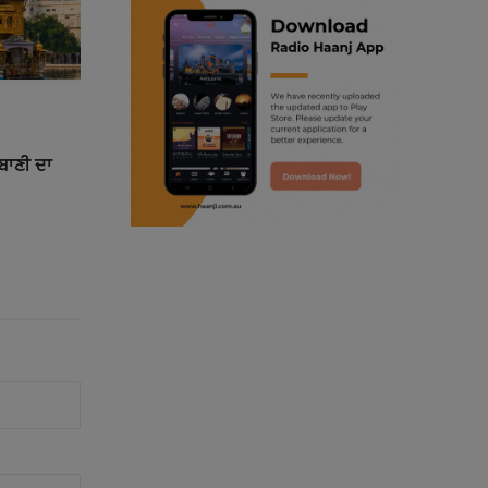
ranjodh singh
punjabi podcast australia
radio haanji updates
ਰਬਾਣੀ ਦਾ
punjabi kahani
kitaab kahani
punjabi story