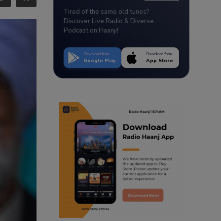
Tired of the same old tunes?
Discover Live Radio & Diverse
Podcast on Haanji!
Download from
Download from
Google Play
App Store