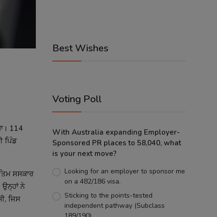
Best Wishes
Voting Poll
ੇਗਾ। 114
With Australia expanding Employer-
ੀ ਪਿੰਡ
Sponsored PR places to 58,040, what
is your next move?
Looking for an employer to sponsor me
 ਅੰਤਿਮ ਸਸਕਾਰ
on a 482/186 visa.
ਨ੍ਹਾਂ ਨੇ
Sticking to the points-tested
ਸੀ, ਜਿਸ
independent pathway (Subclass
189/190).