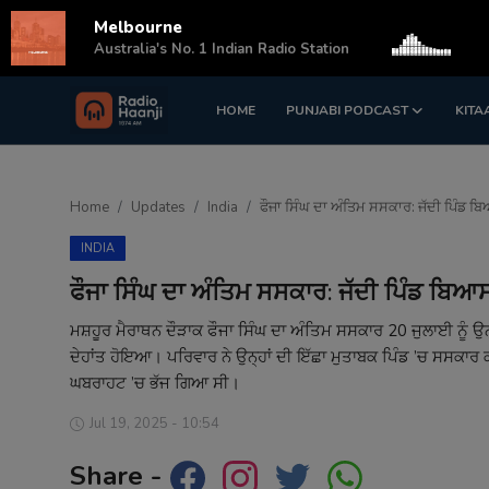
Melbourne
s
Australia's No. 1 Indian Radio Station
HOME
PUNJABI PODCAST
KITA
Login
Register
Home
Home
Updates
India
ਫੌਜਾ ਸਿੰਘ ਦਾ ਅੰਤਿਮ ਸਸਕਾਰ: ਜੱਦੀ ਪਿੰਡ ਬ
Punjabi Podcast
INDIA
Kitaab Kahani
ਫੌਜਾ ਸਿੰਘ ਦਾ ਅੰਤਿਮ ਸਸਕਾਰ: ਜੱਦੀ ਪਿੰਡ ਬਿਆ
Gallery
ਮਸ਼ਹੂਰ ਮੈਰਾਥਨ ਦੌੜਾਕ ਫੌਜਾ ਸਿੰਘ ਦਾ ਅੰਤਿਮ ਸਸਕਾਰ 20 ਜੁਲਾਈ ਨੂੰ ਉਨ
ਦੇਹਾਂਤ ਹੋਇਆ। ਪਰਿਵਾਰ ਨੇ ਉਨ੍ਹਾਂ ਦੀ ਇੱਛਾ ਮੁਤਾਬਕ ਪਿੰਡ ’ਚ ਸਸਕਾ
Sponsors
ਘਬਰਾਹਟ ’ਚ ਭੱਜ ਗਿਆ ਸੀ।
Matrimonial
Jul 19, 2025 - 10:54
Share -
Event