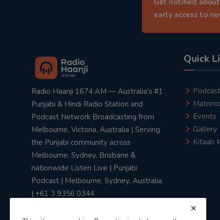
Get notified about
early access to n
Quick L
Podcas
Radio Haanji 1674 AM — Australia's #1
Matrimo
Punjabi & Hindi Radio Station and
Events
Podcast Network Broadcasting from
Gallery
Melbourne, Victoria, Australia | Serving
Kitaab 
the Punjabi community across
Melbourne, Sydney, Brisbane &
nationwide Listen Live | Punjabi
Podcast | Melbourne, Sydney, Australia
| +61 3 9356 0344