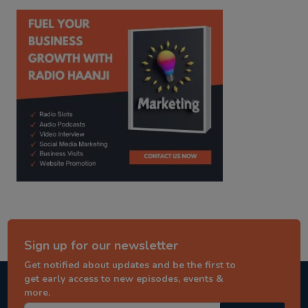
kitaab kahani
punjabi story
Sign up for our newsletter
Get notified about updates and be the first to
get early access to new episodes, events &
more.