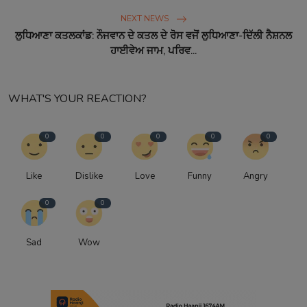
NEXT NEWS
ਲੁਧਿਆਣਾ ਕਤਲਕਾਂਡ: ਨੌਜਵਾਨ ਦੇ ਕਤਲ ਦੇ ਰੋਸ ਵਜੋਂ ਲੁਧਿਆਣਾ-ਦਿੱਲੀ ਨੈਸ਼ਨਲ
ਹਾਈਵੇਅ ਜਾਮ, ਪਰਿਵ...
WHAT'S YOUR REACTION?
0
0
0
0
0
Like
Dislike
Love
Funny
Angry
0
0
Sad
Wow