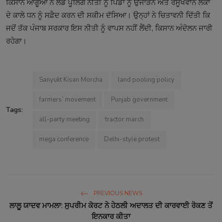
ਕਿਸਾਨ ਆਗੂਆਂ ਨੇ ਲੈਂਡ ਪੂਲਿੰਗ ਨੀਤੀ ਨੂੰ ਪਿੰਡਾਂ ਨੂੰ ਉਜਾੜਨ ਅਤੇ ਰਸੂਖਵਾਨ ਲੋਕਾਂ
ਦੇ ਕਾਲੇ ਧਨ ਨੂੰ ਸਫ਼ੈਦ ਕਰਨ ਦੀ ਸਕੀਮ ਦੱਸਿਆ। ਉਨ੍ਹਾਂ ਨੇ ਚਿਤਾਵਨੀ ਦਿੱਤੀ ਕਿ
ਜਦੋਂ ਤੱਕ ਪੰਜਾਬ ਸਰਕਾਰ ਇਸ ਨੀਤੀ ਨੂੰ ਵਾਪਸ ਨਹੀਂ ਲੈਂਦੀ, ਕਿਸਾਨ ਅੰਦੋਲਨ ਜਾਰੀ
ਰਹੇਗਾ।
Sanyukt Kisan Morcha
land pooling policy
farmers’ movement
Punjab government
Tags:
all-party meeting
tractor march
mega conference
Delhi-style protest
PREVIOUS NEWS
ਲਾਲੂ ਯਾਦਵ ਮਾਮਲਾ: ਸੁਪਰੀਮ ਕੋਰਟ ਨੇ ਹੇਠਲੀ ਅਦਾਲਤ ਦੀ ਕਾਰਵਾਈ ਰੋਕਣ ਤੋਂ
ਇਨਕਾਰ ਕੀਤਾ