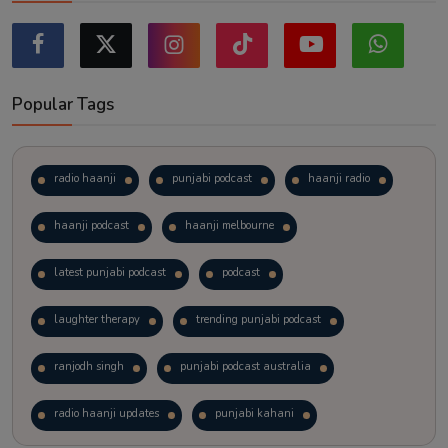
Popular Tags
radio haanji
punjabi podcast
haanji radio
haanji podcast
haanji melbourne
latest punjabi podcast
podcast
laughter therapy
trending punjabi podcast
ranjodh singh
punjabi podcast australia
radio haanji updates
punjabi kahani