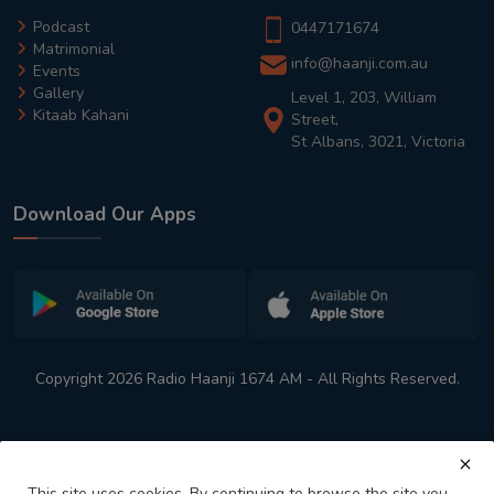
Podcast
0447171674
Matrimonial
info@haanji.com.au
Events
Gallery
Level 1, 203, William
Kitaab Kahani
Street,
St Albans, 3021, Victoria
Download Our Apps
Copyright 2026 Radio Haanji 1674 AM - All Rights Reserved.
This site uses cookies. By continuing to browse the site you