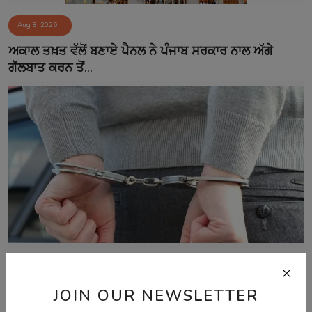
Aug 8, 2026
ਅਕਾਲ ਤਖ਼ਤ ਵੱਲੋਂ ਬਣਾਏ ਪੈਨਲ ਨੇ ਪੰਜਾਬ ਸਰਕਾਰ ਨਾਲ ਅੱਗੇ
ਗੱਲਬਾਤ ਕਰਨ ਤੋਂ...
Aug 8, 2026
JOIN OUR NEWSLETTER
ਅੰਮ੍ਰਿਤਸਰ 'ਚ ਸਰਹੱਦ ਪਾਰੋਂ ਨਸ਼ੇ ਤੇ ਹਥਿਆਰਾਂ ਦੀ ਤਸਕਰੀ ਕਰਨ
ਵਾਲੇ ਗਿਰੋਹ...