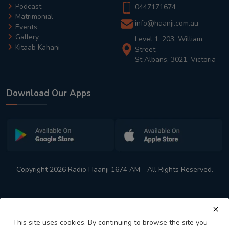
Podcast
0447171674
Matrimonial
info@haanji.com.au
Events
Gallery
Level 1, 203, William
Kitaab Kahani
Street,
St Albans, 3021, Victoria
Download Our Apps
Copyright 2026 Radio Haanji 1674 AM - All Rights Reserved.
This site uses cookies. By continuing to browse the site you