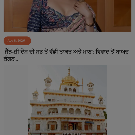
Aug 8, 2026
‘ਜੈੱਨ-ਜ਼ੀ ਦੇਸ਼ ਦੀ ਸਭ ਤੋਂ ਵੱਡੀ ਤਾਕਤ ਅਤੇ ਮਾਣ’: ਵਿਵਾਦ ਤੋਂ ਬਾਅਦ
ਕੰਗਨ...