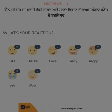
NEXT NEWS
‘ਜੈੱਨ-ਜ਼ੀ ਦੇਸ਼ ਦੀ ਸਭ ਤੋਂ ਵੱਡੀ ਤਾਕਤ ਅਤੇ ਮਾਣ’: ਵਿਵਾਦ ਤੋਂ ਬਾਅਦ ਕੰਗਨਾ ਰਣੌਤ
ਦੇ ਬਦਲੇ ਸੁਰ
WHAT'S YOUR REACTION?
0
0
0
0
0
Like
Dislike
Love
Funny
Angry
0
0
Sad
Wow