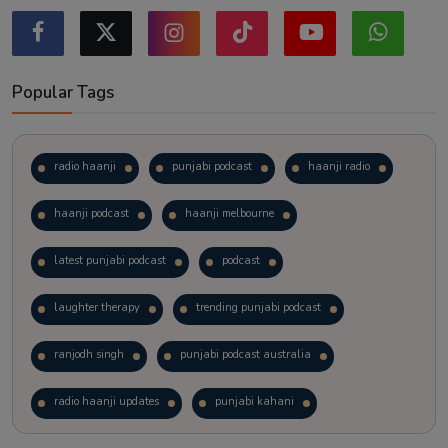
Popular Tags
radio haanji
punjabi podcast
haanji radio
haanji podcast
haanji melbourne
latest punjabi podcast
podcast
laughter therapy
trending punjabi podcast
ranjodh singh
punjabi podcast australia
radio haanji updates
punjabi kahani