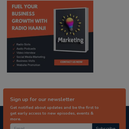
kitaab kahani
punjabi story
Sign up for our newsletter
Get notified about updates and be the first to
get early access to new episodes, events &
more.
Subscribe