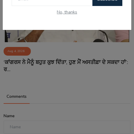
No, thanks
Aug 4, 2026
‘ਕਾਂਗਰਸ ਨੇ ਮੈਨੂੰ ਬਹੁਤ ਕੁਝ ਦਿੱਤਾ, ਹੁਣ ਮੈਂ ਅਸਤੀਫ਼ਾ ਦੇ ਸਕਦਾ ਹਾਂ’:
ਰ...
Comments
Name