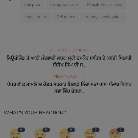
bail plea
corruption case
Punjab Police news
legal update
CBI notice
bribery investigation
PREVIOUS NEWS
ਨਿਊਜ਼ੀਲੈਂਡ ਤੋਂ ਆਈ ਮੰਦਭਾਗੀ ਖ਼ਬਰ: ਸ੍ਰੀ ਚਮਕੌਰ ਸਾਹਿਬ ਦੇ ਕਬੱਡੀ ਖਿਡਾਰੀ
ਸੰਦੀਪ ਸਿੰਘ ਦੀ ਸ...
NEXT NEWS
ਪੇਪਰ ਲੀਕ ਮਾਮਲੇ 'ਚ ਕੇਂਦਰ ਸਰਕਾਰ ਖ਼ਿਲਾਫ਼ ਨਿੰਦਾ ਮਤਾ ਪਾਸ, ਪੰਜਾਬ ਵਿਧਾਨ
ਸਭਾ ਵਿੱਚ ਜ਼ੋਰਦਾ...
WHAT'S YOUR REACTION?
0
0
0
0
0