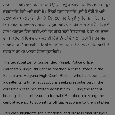
ਸਨਮਾਨਿਤ ਅਧਿਕਾਰੀ ਰਹੇ ਹਨ ਅਤੇ ਉਨ੍ਹਾਂ ਵਿਰੁੱਧ ਲਗਾਏ ਗਏ ਇਲਜ਼ਾਮਾਂ ਦੀ ਪੂਰੀ
ਤਰ੍ਹਾਂ ਜਾਂਚ ਹੋਣੀ ਅਜੇ ਬਾਕੀ ਹੈ। ਉਨ੍ਹਾਂ ਕਿਹਾ ਕਿ ਜਾਂਚ ਪੂਰੀ ਹੋ ਚੁੱਕੀ ਹੈ ਅਤੇ
ਚਲਾਨ ਵੀ ਪੇਸ਼ ਕੀਤਾ ਜਾ ਚੁੱਕਾ ਹੈ, ਇਸ ਲਈ ਹੁਣ ਉਨ੍ਹਾਂ ਨੂੰ ਹੋਰ ਸਮਾਂ ਹਿਰਾਸਤ
ਵਿੱਚ ਰੱਖਣਾ ਪਰਿਵਾਰਕ ਸਾਂਝ ਅਤੇ ਮਨੁੱਖੀ ਅਧਿਕਾਰਾਂ ਪੱਖੋਂ ਠੀਕ ਨਹੀਂ ਹੈ। ਪਿਛਲੇ
ਸਾਲ ਅਕਤੂਬਰ ਵਿੱਚ ਸੀਬੀਆਈ ਵੱਲੋਂ ਕੀਤੀ ਗਈ ਗ੍ਰਿਫ਼ਤਾਰੀ ਤੋਂ ਬਾਅਦ, ਭੁੱਲਰ
ਦਾ ਪਰਿਵਾਰ ਵੀ ਇਸ ਭਾਵੁਕ ਲੜਾਈ ਵਿੱਚ ਉਨ੍ਹਾਂ ਦੇ ਨਾਲ ਖੜ੍ਹਾ ਹੈ। ਹੁਣ ਸਭ
ਦੀਆਂ ਨਜ਼ਰਾਂ 9 ਫਰਵਰੀ 'ਤੇ ਟਿਕੀਆਂ ਹੋਈਆਂ ਹਨ, ਜਦੋਂ ਅਦਾਲਤ ਸੀਬੀਆਈ ਦੇ
ਜਵਾਬ ਤੋਂ ਬਾਅਦ ਅਗਲਾ ਫੈਸਲਾ ਸੁਣਾਏਗੀ।
The legal battle for suspended Punjab Police officer
Harcharan Singh Bhullar has reached a crucial stage in the
Punjab and Haryana High Court. Bhullar, who has been facing
a challenging time in custody, is seeking regular bail in the
corruption case registered against him. During the recent
hearing, the court issued a formal CBI notice, directing the
central agency to submit its official response to the bail plea.
This case highlights the emotional and professional struggle