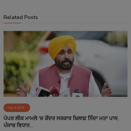
Related Posts
Aug 4, 2026
ਪੇਪਰ ਲੀਕ ਮਾਮਲੇ 'ਚ ਕੇਂਦਰ ਸਰਕਾਰ ਖ਼ਿਲਾਫ਼ ਨਿੰਦਾ ਮਤਾ ਪਾਸ,
ਪੰਜਾਬ ਵਿਧਾਨ...