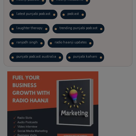
latest punjabi podcast
podcast
laughter therapy
trending punjabi podcast
ranjodh singh
radio haanji updates
punjabi podcast australia
punjabi kahani
kitaab kahani
punjabi story