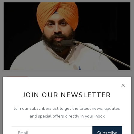
Aug 4, 2026
ਪੰਜਾਬ ਵਿੱਚ ਸਫ਼ਾਈ ਸੇਵਕਾਂ ਅਤੇ ਸੀਵਰਮੈਨਾਂ ਦੀ ਹੜਤਾਲ ਖ਼ਤਮ,
JOIN OUR NEWSLETTER
ਸਰਕਾਰ ਨਾਲ ਸ...
Join our subscribers list to get the latest news, updates
and special offers directly in your inbox
Subscribe