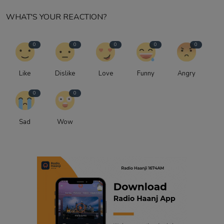
WHAT'S YOUR REACTION?
0
0
0
0
0
Like
Dislike
Love
Funny
Angry
0
0
Sad
Wow