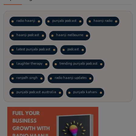
radio haanji
punjabi podcast
haanji radio
haanji podcast
haanji melbourne
latest punjabi podcast
podcast
laughter therapy
trending punjabi podcast
ranjodh singh
radio haanji updates
punjabi podcast australia
punjabi kahani
kitaab kahani
punjabi story