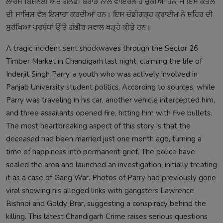
ਲਾਰੈਂਸ ਬਿਸ਼ਨੋਈ ਅਤੇ ਗੋਲਡੀ ਬਰਾੜ ਨਾਲ ਵਾਇਰਲ ਹੋ ਚੁੱਕੀਆਂ ਹਨ, ਜੋ ਇਸ ਕਤਲ
ਦੀ ਸਾਜ਼ਿਸ਼ ਵੱਲ ਇਸ਼ਾਰਾ ਕਰਦੀਆਂ ਹਨ। ਇਸ ਚੰਡੀਗੜ੍ਹ ਕ੍ਰਾਈਮ ਨੇ ਸ਼ਹਿਰ ਦੀ
ਸੁਰੱਖਿਆ ਪ੍ਰਬੰਧਾਂ ਉੱਤੇ ਗੰਭੀਰ ਸਵਾਲ ਖੜ੍ਹੇ ਕੀਤੇ ਹਨ।
A tragic incident sent shockwaves through the Sector 26
Timber Market in Chandigarh last night, claiming the life of
Inderjit Singh Parry, a youth who was actively involved in
Panjab University student politics. According to sources, while
Parry was traveling in his car, another vehicle intercepted him,
and three assailants opened fire, hitting him with five bullets.
The most heartbreaking aspect of this story is that the
deceased had been married just one month ago, turning a
time of happiness into permanent grief. The police have
sealed the area and launched an investigation, initially treating
it as a case of Gang War. Photos of Parry had previously gone
viral showing his alleged links with gangsters Lawrence
Bishnoi and Goldy Brar, suggesting a conspiracy behind the
killing. This latest Chandigarh Crime raises serious questions