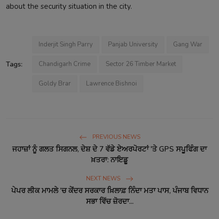
about the security situation in the city.
Inderjit Singh Parry
Panjab University
Gang War
Tags:
Chandigarh Crime
Sector 26 Timber Market
Goldy Brar
Lawrence Bishnoi
PREVIOUS NEWS
ਜਹਾਜ਼ਾਂ ਨੂੰ ਗਲਤ ਸਿਗਨਲ, ਦੇਸ਼ ਦੇ 7 ਵੱਡੇ ਏਅਰਪੋਰਟਾਂ 'ਤੇ GPS ਸਪੂਫਿੰਗ ਦਾ
ਖ਼ਤਰਾ: ਨਾਇਡੂ
NEXT NEWS
ਪੇਪਰ ਲੀਕ ਮਾਮਲੇ 'ਚ ਕੇਂਦਰ ਸਰਕਾਰ ਖ਼ਿਲਾਫ਼ ਨਿੰਦਾ ਮਤਾ ਪਾਸ, ਪੰਜਾਬ ਵਿਧਾਨ
ਸਭਾ ਵਿੱਚ ਜ਼ੋਰਦਾ...