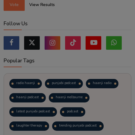
Vote
View Results
Follow Us
Popular Tags
radio haanji
punjabi podcast
haanji radio
haanji podcast
haanji melbourne
latest punjabi podcast
podcast
laughter therapy
trending punjabi podcast