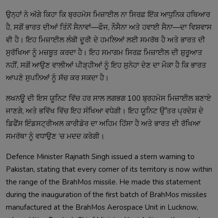
ਉਨ੍ਹਾਂ ਨੇ ਅੱਗੇ ਕਿਹਾ ਕਿ ਬ੍ਰਹਮੋਸ ਮਿਜ਼ਾਈਲ ਨਾ ਸਿਰਫ਼ ਇੱਕ ਆਧੁਨਿਕ ਹਥਿਆਰ
ਹੈ, ਸਗੋਂ ਭਾਰਤ ਦੀਆਂ ਤਿੰਨੋਂ ਸੈਨਾਵਾਂ—ਫੌਜ, ਨੌਸੈਨਾ ਅਤੇ ਹਵਾਈ ਸੈਨਾ—ਦਾ ਵਿਸ਼ਵਾਸ
ਵੀ ਹੈ। ਇਹ ਮਿਜ਼ਾਈਲ ਲੰਬੀ ਦੂਰੀ ਦੇ ਹਮਲਿਆਂ ਲਈ ਸਮਰੱਥ ਹੈ ਅਤੇ ਭਾਰਤ ਦੀ
ਸੁਰੱਖਿਆ ਨੂੰ ਮਜ਼ਬੂਤ ਕਰਦਾ ਹੈ। ਇਹ ਸਮਾਗਮ ਸਿਰਫ਼ ਮਿਜ਼ਾਈਲ ਦੀ ਸ਼ੁਰੂਆਤ
ਨਹੀਂ, ਸਗੋਂ ਆਉਣ ਵਾਲੀਆਂ ਪੀੜ੍ਹੀਆਂ ਨੂੰ ਇਹ ਸੁਨੇਹਾ ਦੇਣ ਦਾ ਮੌਕਾ ਹੈ ਕਿ ਭਾਰਤ
ਆਪਣੇ ਸੁਪਨਿਆਂ ਨੂੰ ਸੱਚ ਕਰ ਸਕਦਾ ਹੈ।
ਲਖਨਊ ਦੀ ਇਸ ਯੂਨਿਟ ਵਿੱਚ ਹਰ ਸਾਲ ਲਗਭਗ 100 ਬ੍ਰਹਮੋਸ ਮਿਜ਼ਾਈਲ ਬਣਾਏ
ਜਾਣਗੇ, ਅਤੇ ਭਵਿੱਖ ਵਿੱਚ ਇਹ ਸੰਖਿਆ ਵਧੇਗੀ। ਇਹ ਯੂਨਿਟ ਉੱਤਰ ਪ੍ਰਦੇਸ਼ ਦੇ
ਡਿਫੈਂਸ ਇੰਡਸਟ੍ਰੀਅਲ ਕਾਰੀਡੋਰ ਦਾ ਅਹਿਮ ਹਿੱਸਾ ਹੈ ਅਤੇ ਭਾਰਤ ਦੀ ਰੱਖਿਆ
ਸਮਰੱਥਾ ਨੂੰ ਵਧਾਉਣ ’ਚ ਮਦਦ ਕਰੇਗੀ।
Defence Minister Rajnath Singh issued a stern warning to
Pakistan, stating that every corner of its territory is now within
the range of the BrahMos missile. He made this statement
during the inauguration of the first batch of BrahMos missiles
manufactured at the BrahMos Aerospace Unit in Lucknow,