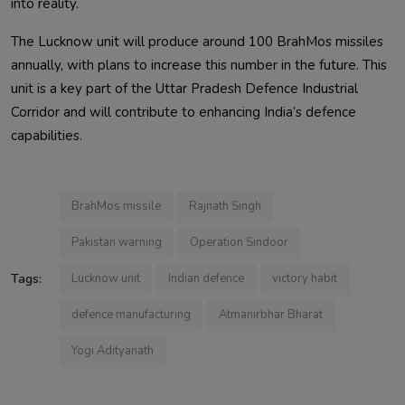
into reality.
The Lucknow unit will produce around 100 BrahMos missiles
annually, with plans to increase this number in the future. This
unit is a key part of the Uttar Pradesh Defence Industrial
Corridor and will contribute to enhancing India’s defence
capabilities.
BrahMos missile
Rajnath Singh
Pakistan warning
Operation Sindoor
Tags:
Lucknow unit
Indian defence
victory habit
defence manufacturing
Atmanirbhar Bharat
Yogi Adityanath