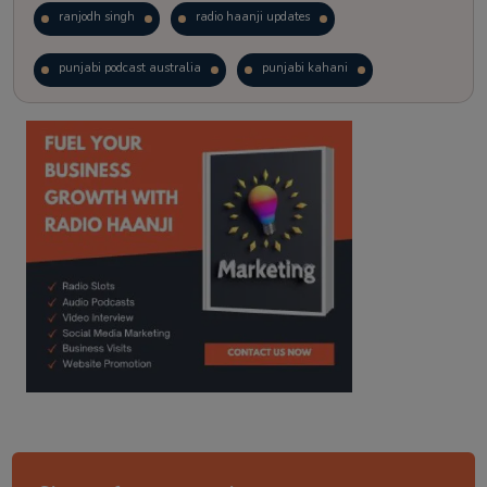
ranjodh singh
radio haanji updates
punjabi podcast australia
punjabi kahani
kitaab kahani
punjabi story