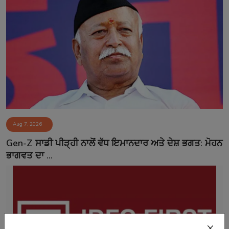
Aug 7, 2026
Gen-Z ਸਾਡੀ ਪੀੜ੍ਹੀ ਨਾਲੋਂ ਵੱਧ ਇਮਾਨਦਾਰ ਅਤੇ ਦੇਸ਼ ਭਗਤ: ਮੋਹਨ
ਭਾਗਵਤ ਦਾ ...