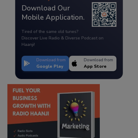
Download Our
Mobile Application.
Tired of the same old tunes?
Discover Live Radio & Diverse Podcast on
Haanji!
Download from
Download from
Google Play
App Store