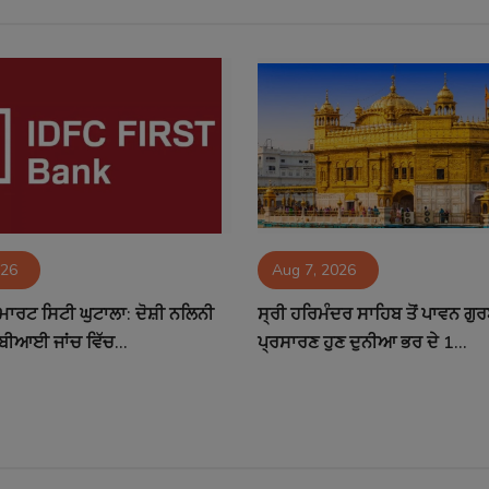
026
Aug 7, 2026
ਮਾਰਟ ਸਿਟੀ ਘੁਟਾਲਾ: ਦੋਸ਼ੀ ਨਲਿਨੀ
ਸ੍ਰੀ ਹਰਿਮੰਦਰ ਸਾਹਿਬ ਤੋਂ ਪਾਵਨ ਗੁ
ਬੀਆਈ ਜਾਂਚ ਵਿੱਚ...
ਪ੍ਰਸਾਰਣ ਹੁਣ ਦੁਨੀਆ ਭਰ ਦੇ 1...