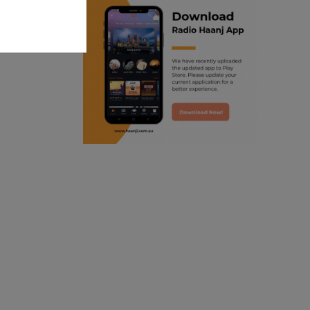
ranjodh singh
punjabi podcast australia
radio haanji updates
punjabi kahani
kitaab kahani
punjabi story