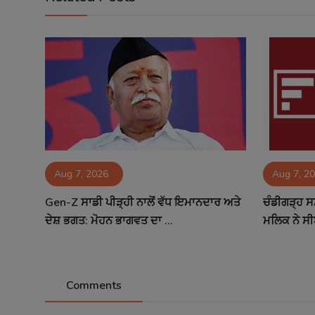
Aug 7, 2026
Aug 7, 2
Gen-Z ਸਾਡੀ ਪੀੜ੍ਹੀ ਨਾਲੋਂ ਵੱਧ ਇਮਾਨਦਾਰ ਅਤੇ
ਚੰਡੀਗੜ੍ਹ ਸ
ਦੇਸ਼ ਭਗਤ: ਮੋਹਨ ਭਾਗਵਤ ਦਾ ...
ਮਲਿਕ ਨੇ ਸੀ
Comments