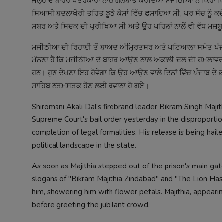
ਜੇਲ੍ਹ ਦੇ ਬਾਹਰ ਪੱਤਰਕਾਰਾਂ ਨਾਲ ਗੱਲਬਾਤ ਕਰਦਿਆਂ ਮਜੀਠੀਆ ਨੇ ਕਿਹਾ ਕਿ ਉਨ
ਸਿਆਸੀ ਬਦਲਾਖੋਰੀ ਤਹਿਤ ਝੂਠੇ ਕੇਸਾਂ ਵਿੱਚ ਫਸਾਇਆ ਸੀ, ਪਰ ਸੱਚ ਨੂੰ ਕਦ
ਸਬਰ ਅਤੇ ਸਿਦਕ ਦੀ ਪ੍ਰੀਖਿਆ ਸੀ ਅਤੇ ਉਹ ਪਹਿਲਾਂ ਨਾਲੋਂ ਵੀ ਵੱਧ ਮਜ਼
ਮਜੀਠੀਆ ਦੀ ਰਿਹਾਈ ਤੋਂ ਬਾਅਦ ਅੰਮ੍ਰਿਤਸਰ ਅਤੇ ਪਟਿਆਲਾ ਸਮੇਤ ਪੰਜਾਬ ਦ
ਮੰਨਣਾ ਹੈ ਕਿ ਮਜੀਠੀਆ ਦੇ ਬਾਹਰ ਆਉਣ ਨਾਲ ਅਕਾਲੀ ਦਲ ਦੀ ਹਮਲਾਵਰ ਰਾਜਨੀ
ਹਨ। ਹੁਣ ਦੇਖਣਾ ਇਹ ਹੋਵੇਗਾ ਕਿ ਉਹ ਆਉਣ ਵਾਲੇ ਦਿਨਾਂ ਵਿੱਚ ਪੰਜਾਬ ਦੇ ਭਖ
ਸਾਹਿਬ ਨਤਮਸਤਕ ਹੋਣ ਲਈ ਰਵਾਨਾ ਹੋ ਗਏ।
Shiromani Akali Dal’s firebrand leader Bikram Singh Majit
Supreme Court's bail order yesterday in the disproportio
completion of legal formalities. His release is being hai
political landscape in the state.
As soon as Majithia stepped out of the prison's main ga
slogans of "Bikram Majithia Zindabad" and "The Lion Ha
him, showering him with flower petals. Majithia, appearin
before greeting the jubilant crowd.