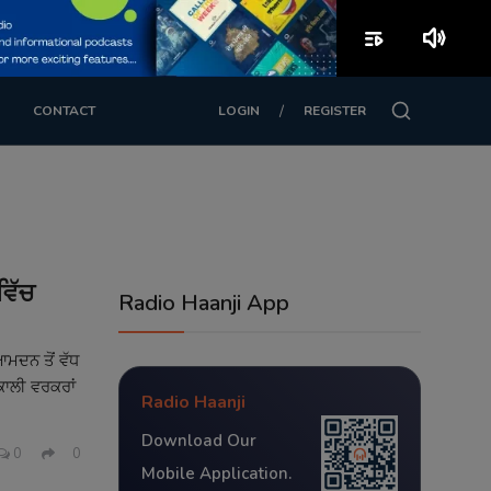
playlist_play
volume_up
/
CONTACT
LOGIN
REGISTER
ਵਿੱਚ
Radio Haanji App
ਆਮਦਨ ਤੋਂ ਵੱਧ
ਕਾਲੀ ਵਰਕਰਾਂ
Radio Haanji
Download Our
0
0
Mobile Application.