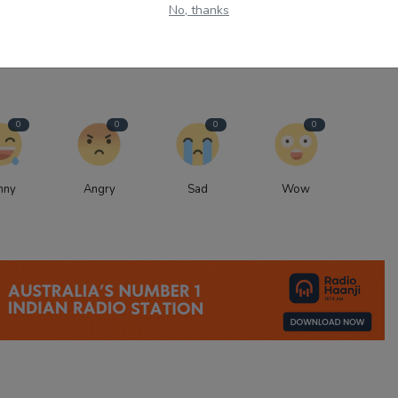
No, thanks
ਰਾਜਾ ...
ਵੱਡਾ ਬਿਆਨ
0
0
0
0
nny
Angry
Sad
Wow