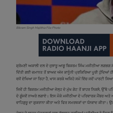
Bikram Singh Majithia File Photo
ਸ਼੍ਰੋਮਣੀ ਅਕਾਲੀ ਦਲ ਦੇ ਜੁਝਾਰੂ ਆਗੂ ਬਿਕਰਮ ਸਿੰਘ ਮਜੀਠੀਆ ਲਗਭਗ ਸੱਤ
ਦਿੱਤੀ ਗਈ ਜ਼ਮਾਨਤ ਤੋਂ ਬਾਅਦ ਅੱਜ ਕਾਨੂੰਨੀ ਪ੍ਰਕਿਰਿਆ ਪੂਰੀ ਹੁੰਦਿਆਂ
ਵਜੋਂ ਦੇਖਿਆ ਜਾ ਰਿਹਾ ਹੈ, ਖਾਸ ਕਰਕੇ ਅਜਿਹੇ ਸਮੇਂ ਵਿੱਚ ਜਦੋਂ ਪਾਰਟੀ ਸ
ਜਿਵੇਂ ਹੀ ਬਿਕਰਮ ਮਜੀਠੀਆ ਜੇਲ੍ਹ ਦੇ ਮੁੱਖ ਗੇਟ ਤੋਂ ਬਾਹਰ ਨਿਕਲੇ, ਉੱਥੇ
ਦੇ ਗੂੰਜਵੇਂ ਨਾਅਰੇ ਲਗਾਏ। ਇਸ ਮੌਕੇ ਮਜੀਠੀਆ ਦੇ ਪਰਿਵਾਰਕ ਮੈਂਬਰ ਅ
ਵਾਹਿਗੁਰੂ ਦਾ ਸ਼ੁਕਰਾਨਾ ਕੀਤਾ ਅਤੇ ਫਿਰ ਸਮਰਥਕਾਂ ਦਾ ਧੰਨਵਾਦ ਕੀਤਾ। ਉਨ੍ਹ