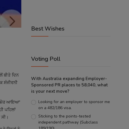
Best Wishes
Voting Poll
ਂ ਬੀਤੇ ਦਿਨ
With Australia expanding Employer-
ੱਕ ਸੰਜੀਵਨੀ
Sponsored PR places to 58,040, what
is your next move?
Looking for an employer to sponsor me
ਇਆ-ਸ਼ੇਰ ਆਇਆ'
on a 482/186 visa.
ੀ ਪਹਿਲਾਂ
Sticking to the points-tested
ੀ ਸੀ।
independent pathway (Subclass
189/190).