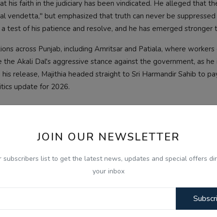
t his faith in the judiciary has been vindicated. He alleged that th
al vendetta," but emphasized that truth can never be suppressed f
 a test of his patience and resolve, and he has emerged stronger 
ons across Punjab, including Amritsar and Patiala, where workers 
lize the Akali Dal's aggressive stance against the government, as he
g his release, Majithia headed straight to Sri Harmandir Sahib to pa
tics update for 2026.
leader bail
Punjab politics update
Majithia out of jail
JOIN OUR NEWSLETTER
r subscribers list to get the latest news, updates and special offers dir
your inbox
OUS NEWS
NEXT NEWS
Subscr
ਾ ਹੀ ਪਵੇਗਾ:
Gen-Z ਸਾਡੀ ਪੀੜ੍ਹੀ ਨਾਲੋਂ ਵੱਧ ਇਮਾਨਦਾਰ ਅਤੇ ਦੇਸ਼ ਭਗਤ: ਮੋਹਨ 