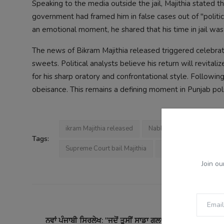
Speaking to the media outside the jail, Majithia stated tha
government had framed him in false cases out of "politic
an emotional moment, he shared that his time in jail was
The news of Bikram Majithia released triggered celebrati
sweets. Political analysts believe his return will revita
for his sharp oratory and confrontational style. Followin
obeisance. This remains a defining moment in Punjab poli
ikram Majithia released
Nabha Jail news
SAD 
Tags:
Supreme Court bail Majithia
Akali Dal victoryy
Join ou
PREVI
ਨਵਾਂ ਪੰਜਾਬੀ ਸਿਰਲੇਖ: "ਜਦੋਂ ਤੁਸੀਂ ਸਾਡਾ ਗਲਾ ਘੁੱਟੋਗੇ, ਤਾਂ ਸਾਨੂੰ ਲੜਨ