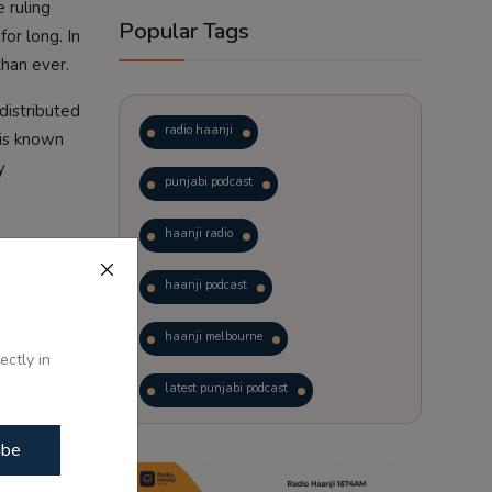
e ruling
Popular Tags
or long. In
than ever.
distributed
radio haanji
 is known
y
punjabi podcast
haanji radio
haanji podcast
haanji melbourne
ectly in
latest punjabi podcast
podcast
laughter therapy
ibe
ਭਾਗਵਤ ਦਾ
trending punjabi podcast