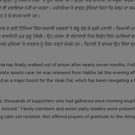
੍ਹਾਂ ਨੂੰ ਨਿਆਂਪਾਲਿਕਾ 'ਤੇ ਪੂਰਾ ਭਰੋਸਾ ਸੀ। ਉਨ੍ਹਾਂ ਦੋਸ਼ ਲਾਇਆ ਕਿ ਮੌਜੂਦਾ ਸਰਕਾਰ ਨ
ੇ ਵੀ ਦਬਾਇਆ ਨਹੀਂ ਜਾ ਸਕਦਾ। ਮਜੀਠੀਆ ਨੇ ਭਾਵੁਕ ਹੁੰਦਿਆਂ ਕਿਹਾ ਕਿ ਜੇਲ੍ਹ ਦਾ ਸਮਾ
ਬੂਤ ਹੋ ਕੇ ਬਾਹਰ ਆਏ ਹਨ।
ੇ ਕਈ ਹਿੱਸਿਆਂ ਵਿੱਚ ਅਕਾਲੀ ਵਰਕਰਾਂ ਨੇ ਲੱਡੂ ਵੰਡ ਕੇ ਖ਼ੁਸ਼ੀ ਮਨਾਈ। ਸਿਆਸੀ ਮਾਹ
ਤੀ ਮੁੜ ਸ਼ੁਰੂ ਹੋਵੇਗੀ। ਉਹ ਹਮੇਸ਼ਾ ਹੀ ਸੱਤਾਧਾਰੀ ਧਿਰ ਵਿਰੁੱਧ ਤਿੱਖੇ ਹਮਲਿਆਂ ਲਈ
ਦੇ ਮੁੱਦਿਆਂ 'ਤੇ ਸਰਕਾਰ ਨੂੰ ਕਿਸ ਤਰ੍ਹਾਂ ਘੇਰਦੇ ਹਨ। ਰਿਹਾਈ ਤੋਂ ਬਾਅਦ ਉਹ ਸਿੱਧਾ ਸ
hia has finally walked out of prison after nearly seven months. Fo
nate assets case, he was released from Nabha Jail this evening af
led as a major boost for the Akali Dal, which has been navigating a
te, thousands of supporters who had gathered since morning erupt
s Arrived." Family members and senior party leaders were present
g calm yet resolute, first offered prayers of gratitude to the Almi