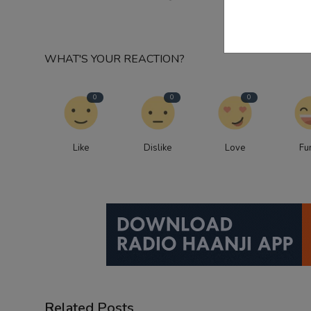
WHAT'S YOUR REACTION?
0
0
0
Like
Dislike
Love
Fu
Related Posts