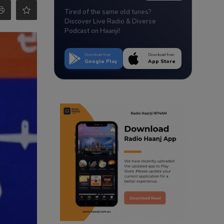
Tired of the same old tunes?
Discover Live Radio & Diverse
Podcast on Haanji!
Download from
Download from
Google Play
App Store