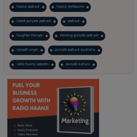
haanji podcast
haanji melbourne
latest punjabi podcast
podcast
laughter therapy
trending punjabi podcast
ranjodh singh
punjabi podcast australia
radio haanji updates
punjabi kahani
kitaab kahani
punjabi story