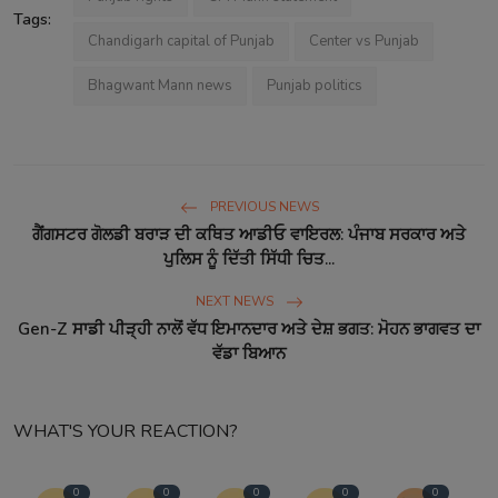
Tags:
Chandigarh capital of Punjab
Center vs Punjab
Bhagwant Mann news
Punjab politics
PREVIOUS NEWS
ਗੈਂਗਸਟਰ ਗੋਲਡੀ ਬਰਾੜ ਦੀ ਕਥਿਤ ਆਡੀਓ ਵਾਇਰਲ: ਪੰਜਾਬ ਸਰਕਾਰ ਅਤੇ
ਪੁਲਿਸ ਨੂੰ ਦਿੱਤੀ ਸਿੱਧੀ ਚਿਤ...
NEXT NEWS
Gen-Z ਸਾਡੀ ਪੀੜ੍ਹੀ ਨਾਲੋਂ ਵੱਧ ਇਮਾਨਦਾਰ ਅਤੇ ਦੇਸ਼ ਭਗਤ: ਮੋਹਨ ਭਾਗਵਤ ਦਾ
ਵੱਡਾ ਬਿਆਨ
WHAT'S YOUR REACTION?
0
0
0
0
0