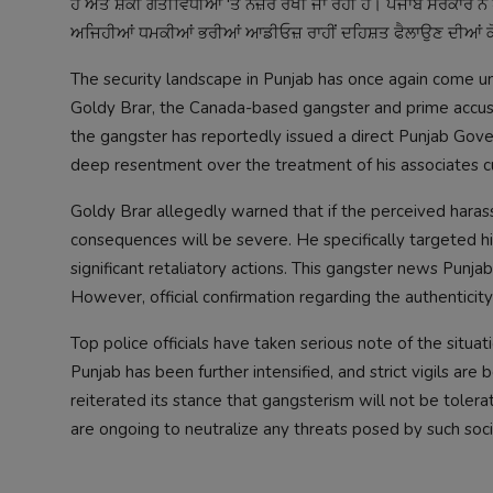
ਹੈ ਅਤੇ ਸ਼ੱਕੀ ਗਤੀਵਿਧੀਆਂ 'ਤੇ ਨਜ਼ਰ ਰੱਖੀ ਜਾ ਰਹੀ ਹੈ। ਪੰਜਾਬ ਸਰਕਾਰ ਨੇ 
ਅਜਿਹੀਆਂ ਧਮਕੀਆਂ ਭਰੀਆਂ ਆਡੀਓਜ਼ ਰਾਹੀਂ ਦਹਿਸ਼ਤ ਫੈਲਾਉਣ ਦੀਆਂ ਕੋਸ਼
The security landscape in Punjab has once again come u
Goldy Brar, the Canada-based gangster and prime accused 
the gangster has reportedly issued a direct Punjab Gov
deep resentment over the treatment of his associates cur
Goldy Brar allegedly warned that if the perceived hara
consequences will be severe. He specifically targeted hi
significant retaliatory actions. This gangster news Punja
However, official confirmation regarding the authenticity 
Top police officials have taken serious note of the situatio
Punjab has been further intensified, and strict vigils a
reiterated its stance that gangsterism will not be toler
are ongoing to neutralize any threats posed by such soc