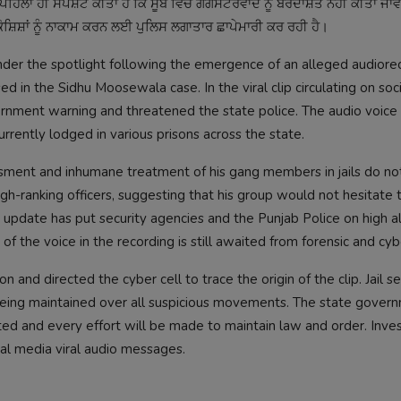
ਪਹਿਲਾਂ ਹੀ ਸਪੱਸ਼ਟ ਕੀਤਾ ਹੈ ਕਿ ਸੂਬੇ ਵਿੱਚ ਗੈਂਗਸਟਰਵਾਦ ਨੂੰ ਬਰਦਾਸ਼ਤ ਨਹੀਂ ਕੀਤਾ ਜਾਵ
ਿਸ਼ਾਂ ਨੂੰ ਨਾਕਾਮ ਕਰਨ ਲਈ ਪੁਲਿਸ ਲਗਾਤਾਰ ਛਾਪੇਮਾਰੀ ਕਰ ਰਹੀ ਹੈ।
nder the spotlight following the emergence of an alleged audiore
in the Sidhu Moosewala case. In the viral clip circulating on soc
ernment warning and threatened the state police. The audio voice
rently lodged in various prisons across the state.
ssment and inhumane treatment of his gang members in jails do not
gh-ranking officers, suggesting that his group would not hesitate t
b update has put security agencies and the Punjab Police on high al
of the voice in the recording is still awaited from forensic and cy
n and directed the cyber cell to trace the origin of the clip. Jail se
re being maintained over all suspicious movements. The state gover
ated and every effort will be made to maintain law and order. Inve
ial media viral audio messages.