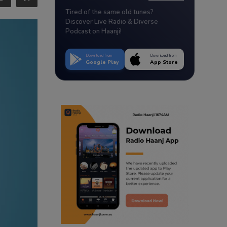
Tired of the same old tunes?
Discover Live Radio & Diverse
Podcast on Haanji!
Download from
Download from
Google Play
App Store