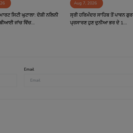
026
Aug 7, 2026
ਮਾਰਟ ਸਿਟੀ ਘੁਟਾਲਾ: ਦੋਸ਼ੀ ਨਲਿਨੀ
ਸ੍ਰੀ ਹਰਿਮੰਦਰ ਸਾਹਿਬ ਤੋਂ ਪਾਵਨ ਗੁ
ਬੀਆਈ ਜਾਂਚ ਵਿੱਚ...
ਪ੍ਰਸਾਰਣ ਹੁਣ ਦੁਨੀਆ ਭਰ ਦੇ 1...
Email