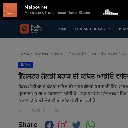
Melbourne
s
Australia's No. 1 Indian Radio Station
HOME
PUNJABI PODCAST
KITA
Login
Register
Home
Home
Updates
India
ਗੈਂਗਸਟਰ ਗੋਲਡੀ ਬਰਾੜ ਦੀ ਕਥਿਤ ਆਡੀਓ ਵਾਇਰ
Punjabi Podcast
INDIA
Kitaab Kahani
ਗੈਂਗਸਟਰ ਗੋਲਡੀ ਬਰਾੜ ਦੀ ਕਥਿਤ ਆਡੀਓ ਵਾਇਰਲ:
Gallery
ਸੋਸ਼ਲ ਮੀਡੀਆ 'ਤੇ ਕੈਨੇਡਾ ਸਥਿਤ ਗੈਂਗਸਟਰ ਗੋਲਡੀ ਬਰਾੜ ਦੀ ਇੱਕ ਕਥਿਤ
ਪ੍ਰਸ਼ਾਸਨ ਨੂੰ ਸਖ਼ਤ ਚਿਤਾਵਨੀ ਦਿੱਤੀ ਹੈ। ਇਸ ਆਡੀਓ ਵਿੱਚ ਜੇਲ੍ਹਾਂ ਵਿੱਚ ਬ
Sponsors
ਇਸ ਆਡੀਓ ਦੀ ਸੱਚਾਈ ਦੀ ਜਾਂਚ ਕੀਤੀ ਜਾ ਰਹੀ ਹੈ
Matrimonial
Jan 29, 2026 - 04:33
Share -
Event