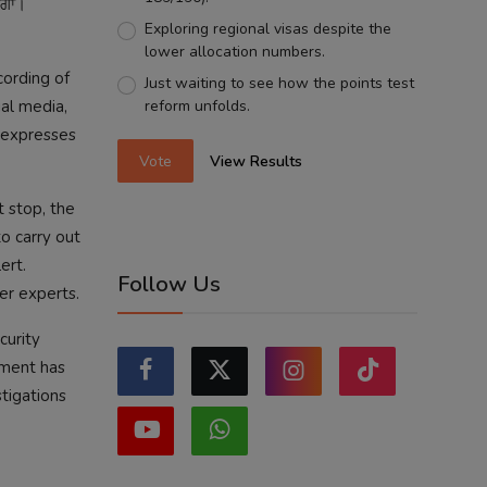
ੇਗਾ।
Exploring regional visas despite the
lower allocation numbers.
cording of
Just waiting to see how the points test
reform unfolds.
ial media,
 expresses
Vote
View Results
 stop, the
o carry out
ert.
Follow Us
ber experts.
curity
nment has
stigations