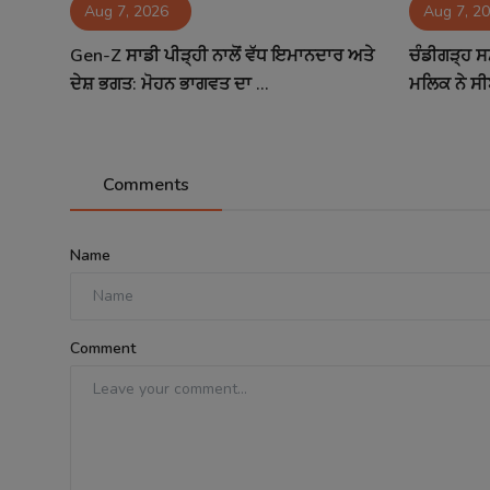
Aug 7, 2026
Aug 7, 2
Gen-Z ਸਾਡੀ ਪੀੜ੍ਹੀ ਨਾਲੋਂ ਵੱਧ ਇਮਾਨਦਾਰ ਅਤੇ
ਚੰਡੀਗੜ੍ਹ ਸ
ਦੇਸ਼ ਭਗਤ: ਮੋਹਨ ਭਾਗਵਤ ਦਾ ...
ਮਲਿਕ ਨੇ ਸੀ
Comments
Name
Comment