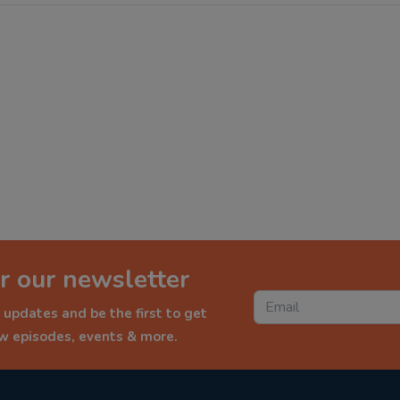
r our newsletter
 updates and be the first to get
ew episodes, events & more.