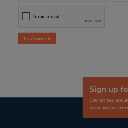
Post Comment
Sign up fo
Get notified about
early access to n