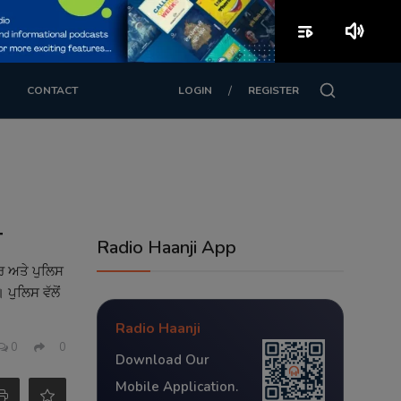
playlist_play
volume_up
/
CONTACT
LOGIN
REGISTER
ੀ
Radio Haanji App
ਰ ਅਤੇ ਪੁਲਿਸ
 ਪੁਲਿਸ ਵੱਲੋਂ
Radio Haanji
0
0
Download Our
Mobile Application.