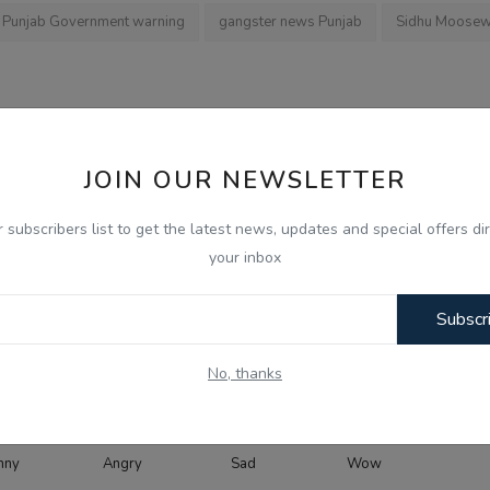
Punjab Government warning
gangster news Punjab
Sidhu Moosew
JOIN OUR NEWSLETTER
OUS NEWS
NEXT NEWS
ੋਂ ਸੰਨਿਆਸ
Gen-Z ਸਾਡੀ ਪੀੜ੍ਹੀ ਨਾਲੋਂ ਵੱਧ ਇਮਾਨਦਾਰ ਅਤੇ ਦੇਸ਼ ਭਗਤ: ਮੋਹਨ 
r subscribers list to get the latest news, updates and special offers dir
ਕੀਤਾ ਐਲਾਨ
ਵੱਡਾ ਬਿਆਨ
your inbox
Subscr
No, thanks
0
0
0
0
nny
Angry
Sad
Wow