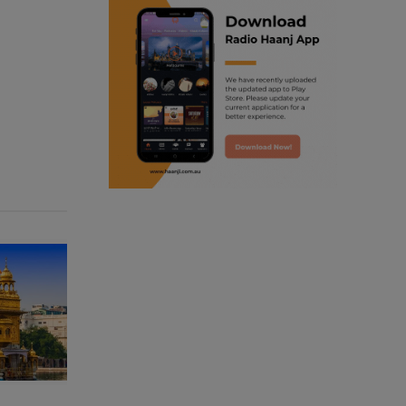
ranjodh singh
radio haanji updates
punjabi podcast australia
punjabi kahani
kitaab kahani
punjabi story