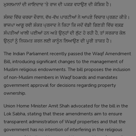
ਮੁਸਲਮਾਨਾਂ ਦੀ ਜਾਇਦਾਦ 'ਤੇ ਰਾਜ ਦੀ ਪਕੜ ਵਧਾਉਣ ਦੀ ਕੋਸ਼ਿਸ਼ ਹੈ। ​
ਸੰਸਦ ਵਿੱਚ ਚਰਚਾ ਦੌਰਾਨ, ਵੱਖ-ਵੱਖ ਪਾਰਟੀਆਂ ਨੇ ਆਪਣੇ ਵਿਚਾਰ ਪ੍ਰਗਟ ਕੀਤੇ।
ਭਾਜਪਾ ਆਗੂ ਰਵੀ ਸ਼ੰਕਰ ਪ੍ਰਸਾਦ ਨੇ ਕਿਹਾ ਕਿ ਜਦੋਂ ਵੱਡੀ ਗਿਣਤੀ ਵਿੱਚ ਵਕ਼ਫ਼
ਸੰਪਤੀਆਂ ਖਾਲੀ ਪਈਆਂ ਹਨ ਅਤੇ ਉਨ੍ਹਾਂ ਦੀ ਲੁੱਟ ਹੋ ਰਹੀ ਹੈ, ਤਾਂ ਸਰਕਾਰ ਕੋਲ
ਉਨ੍ਹਾਂ ਨੂੰ ਨਿਯਮਤ ਕਰਨ ਲਈ ਕਾਨੂੰਨ ਲਿਆਉਣ ਦੀ ਪੂਰੀ ਤਾਕਤ ਹੈ। ​
The Indian Parliament recently passed the Waqf Amendment
Bill, introducing significant changes to the management of
Muslim religious endowments. The bill proposes the inclusion
of non-Muslim members in Waqf boards and mandates
government approval for decisions regarding property
ownership.
Union Home Minister Amit Shah advocated for the bill in the
Lok Sabha, stating that these amendments aim to ensure
transparent administration of Waqf properties and that the
government has no intention of interfering in the religious