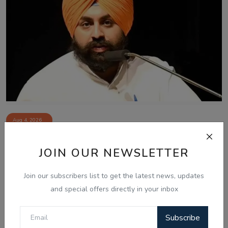
Aug 4, 2026
ਪੰਜਾਬ ਵਿੱਚ ਸਫ਼ਾਈ ਸੇਵਕਾਂ ਅਤੇ ਸੀਵਰਮੈਨਾਂ ਦੀ ਹੜਤਾਲ ਖ਼ਤਮ,
ਸਰਕਾਰ ਨਾਲ ਸ...
JOIN OUR NEWSLETTER
Join our subscribers list to get the latest news, updates
and special offers directly in your inbox
Subscribe