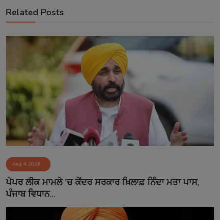
Related Posts
Aug 4, 2026
ਪੇਪਰ ਲੀਕ ਮਾਮਲੇ 'ਚ ਕੇਂਦਰ ਸਰਕਾਰ ਖ਼ਿਲਾਫ਼ ਨਿੰਦਾ ਮਤਾ ਪਾਸ,
ਪੰਜਾਬ ਵਿਧਾਨ...