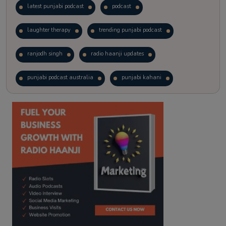
latest punjabi podcast
podcast
laughter therapy
trending punjabi podcast
ranjodh singh
radio haanji updates
punjabi podcast australia
punjabi kahani
kitaab kahani
punjabi story