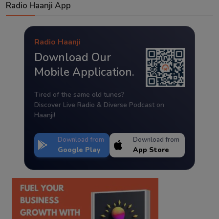
Radio Haanji App
Radio Haanji
Download Our
Mobile Application.
Tired of the same old tunes?
Discover Live Radio & Diverse Podcast on
Haanji!
Download from
Download from
Google Play
App Store