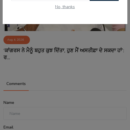
No, thanks
Aug 4, 2026
‘ਕਾਂਗਰਸ ਨੇ ਮੈਨੂੰ ਬਹੁਤ ਕੁਝ ਦਿੱਤਾ, ਹੁਣ ਮੈਂ ਅਸਤੀਫ਼ਾ ਦੇ ਸਕਦਾ ਹਾਂ’:
ਰ...
Comments
Name
Email