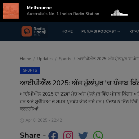
Melbourne
s
Australia's No. 1 Indian Radio Station
HOME
PUNJABI PODCAST
KITA
Login
Register
Home
Home
Updates
Sports
ਆਈਪੀਐੱਲ 2025: ਅੱਜ ਮੁੱਲਾਂਪੁਰ 'ਚ ਪੰਜਾਬ
Punjabi Podcast
SPORTS
Kitaab Kahani
ਆਈਪੀਐੱਲ 2025: ਅੱਜ ਮੁੱਲਾਂਪੁਰ 'ਚ ਪੰਜਾਬ ਕਿੰਗ
Gallery
ਆਈਪੀਐੱਲ 2025 ਦਾ 22ਵਾਂ ਮੈਚ ਅੱਜ ਮੁੱਲਾਂਪੁਰ ਵਿੱਚ ਪੰਜਾਬ ਕਿੰਗਜ਼ ਅਤ
ਹਨ ਅਤੇ ਸੁਰੱਖਿਆ ਦੇ ਸਖ਼ਤ ਪ੍ਰਬੰਧ ਕੀਤੇ ਗਏ ਹਨ। ਪੰਜਾਬ ਨੇ ਤਿੰਨ ਵਿੱਚੋਂ ਦੋ
Sponsors
ਕਰਨਗੀਆਂ।
Matrimonial
Apr 8, 2025 - 22:42
Share -
Event