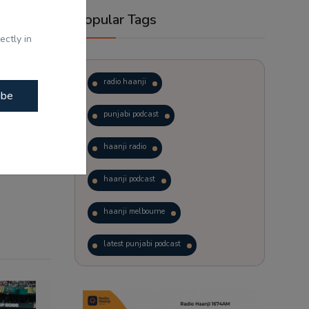
Popular Tags
ectly in
radio haanji
ibe
punjabi podcast
haanji radio
haanji podcast
haanji melbourne
latest punjabi podcast
podcast
laughter therapy
trending punjabi podcast