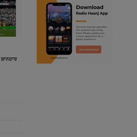
ranjodh singh
punjabi podcast australia
radio haanji updates
punjabi kahani
ੇ ਸ਼ਾਨਦਾਰ
kitaab kahani
punjabi story