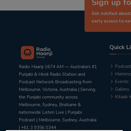
Sign up fo
Get notified about
early access to n
Quick L
Podcas
Radio Haanji 1674 AM — Australia's #1
Matrimo
Punjabi & Hindi Radio Station and
Events
Podcast Network Broadcasting from
Gallery
Melbourne, Victoria, Australia | Serving
Kitaab 
the Punjabi community across
Melbourne, Sydney, Brisbane &
nationwide Listen Live | Punjabi
Podcast | Melbourne, Sydney, Australia
| +61 3 9356 0344