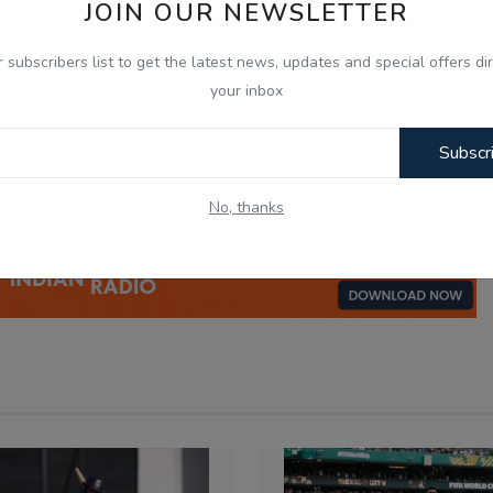
JOIN OUR NEWSLETTER
0
0
0
0
r subscribers list to get the latest news, updates and special offers dir
your inbox
nny
Angry
Sad
Wow
Subscr
No, thanks