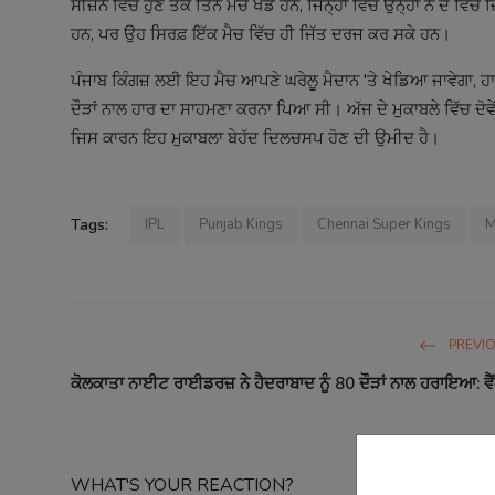
ਸੀਜ਼ਨ ਵਿੱਚ ਹੁਣ ਤੱਕ ਤਿੰਨ ਮੈਚ ਖੇਡੇ ਹਨ, ਜਿਨ੍ਹਾਂ ਵਿੱਚੋਂ ਉਨ੍ਹਾਂ ਨੇ ਦੋ ਵ
ਹਨ, ਪਰ ਉਹ ਸਿਰਫ਼ ਇੱਕ ਮੈਚ ਵਿੱਚ ਹੀ ਜਿੱਤ ਦਰਜ ਕਰ ਸਕੇ ਹਨ।
ਪੰਜਾਬ ਕਿੰਗਜ਼ ਲਈ ਇਹ ਮੈਚ ਆਪਣੇ ਘਰੇਲੂ ਮੈਦਾਨ 'ਤੇ ਖੇਡਿਆ ਜਾਵੇਗਾ, ਹਾਲ
ਦੌੜਾਂ ਨਾਲ ਹਾਰ ਦਾ ਸਾਹਮਣਾ ਕਰਨਾ ਪਿਆ ਸੀ। ਅੱਜ ਦੇ ਮੁਕਾਬਲੇ ਵਿੱਚ ਦੋ
ਜਿਸ ਕਾਰਨ ਇਹ ਮੁਕਾਬਲਾ ਬੇਹੱਦ ਦਿਲਚਸਪ ਹੋਣ ਦੀ ਉਮੀਦ ਹੈ।
Tags:
IPL
Punjab Kings
Chennai Super Kings
M
PREVI
ਕੋਲਕਾਤਾ ਨਾਈਟ ਰਾਈਡਰਜ਼ ਨੇ ਹੈਦਰਾਬਾਦ ਨੂੰ 80 ਦੌੜਾਂ ਨਾਲ ਹਰਾਇਆ: ਵੈਂ
WHAT'S YOUR REACTION?