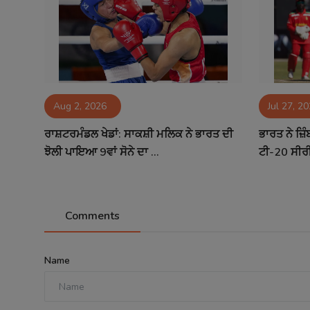
Aug 2, 2026
Jul 27, 2
ਰਾਸ਼ਟਰਮੰਡਲ ਖੇਡਾਂ: ਸਾਕਸ਼ੀ ਮਲਿਕ ਨੇ ਭਾਰਤ ਦੀ
ਭਾਰਤ ਨੇ ਜ਼ਿੰ
ਝੋਲੀ ਪਾਇਆ 9ਵਾਂ ਸੋਨੇ ਦਾ ...
ਟੀ-20 ਸੀਰੀ
Comments
Name