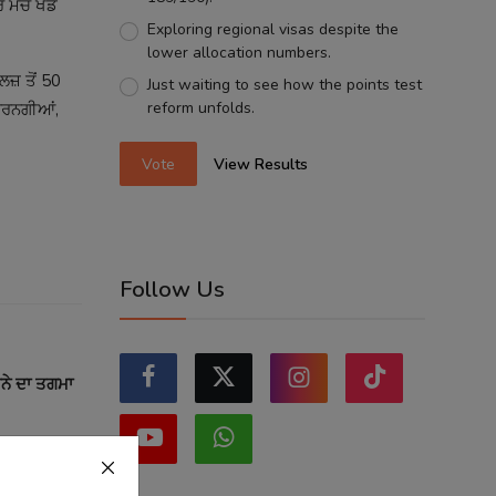
 ਮੈਚ ਖੇਡੇ
Exploring regional visas despite the
lower allocation numbers.
ਜ਼ ਤੋਂ 50
Just waiting to see how the points test
reform unfolds.
 ਕਰਨਗੀਆਂ,
Vote
View Results
Follow Us
ੋਨੇ ਦਾ ਤਗਮਾ