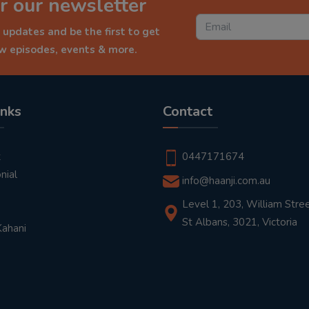
r our newsletter
 updates and be the first to get
ew episodes, events & more.
inks
Contact
t
0447171674
nial
info@haanji.com.au
Level 1, 203, William Stree
St Albans, 3021, Victoria
Kahani