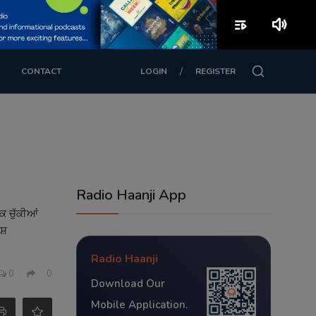
playlist_play
volume_up
/
CONTACT
LOGIN
REGISTER
Radio Haanji App
ਕ ਚੁੱਕੀਆਂ
ਸ਼
Radio Haanji
0
0
Download Our
Mobile Application.