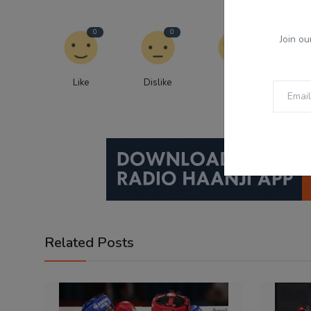
0
0
0
Join ou
Like
Dislike
Love
Fu
Related Posts