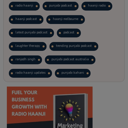
radio haanji
punjabi podcast
haanji radio
haanji podcast
haanji melbourne
latest punjabi podcast
podcast
laughter therapy
trending punjabi podcast
ranjodh singh
punjabi podcast australia
radio haanji updates
punjabi kahani
kitaab kahani
punjabi story