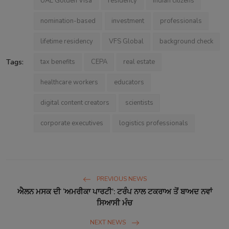
UAE Golden Visa
residency
Indian citizens
nomination-based
investment
professionals
lifetime residency
VFS Global
background check
Tags:
tax benefits
CEPA
real estate
healthcare workers
educators
digital content creators
scientists
corporate executives
logistics professionals
PREVIOUS NEWS
ਐਲਨ ਮਸਕ ਦੀ ‘ਅਮਰੀਕਾ ਪਾਰਟੀ’: ਟਰੰਪ ਨਾਲ ਟਕਰਾਅ ਤੋਂ ਬਾਅਦ ਨਵਾਂ
ਸਿਆਸੀ ਮੰਚ
NEXT NEWS