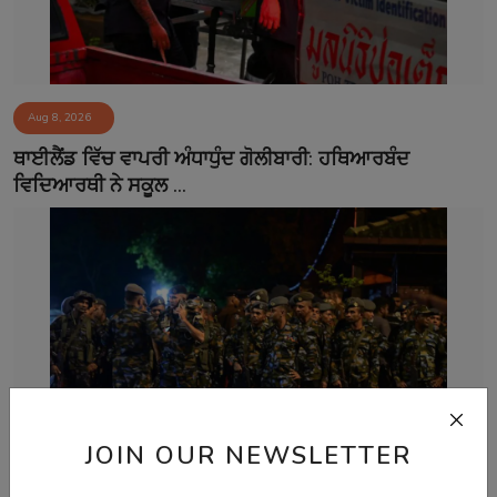
Aug 8, 2026
ਥਾਈਲੈਂਡ ਵਿੱਚ ਵਾਪਰੀ ਅੰਧਾਧੁੰਦ ਗੋਲੀਬਾਰੀ: ਹਥਿਆਰਬੰਦ
ਵਿਦਿਆਰਥੀ ਨੇ ਸਕੂਲ ...
JOIN OUR NEWSLETTER