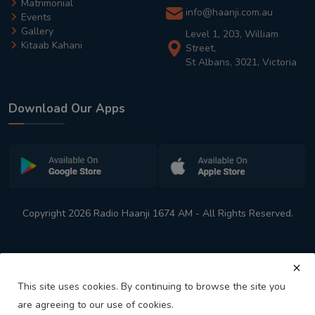
Matrimonial
info@haanji.com.au
Events
Gallery
Level 1, 203, William
Kitaab Kahani
Street,
St Albans, 3021, Victoria
Download Our Apps
Copyright 2026 Radio Haanji 1674 AM - All Rights Reserved.
This site uses cookies. By continuing to browse the site you
are agreeing to our use of cookies.