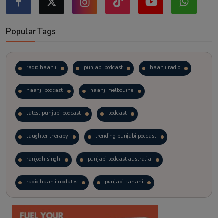
Popular Tags
radio haanji
punjabi podcast
haanji radio
haanji podcast
haanji melbourne
latest punjabi podcast
podcast
laughter therapy
trending punjabi podcast
ranjodh singh
punjabi podcast australia
radio haanji updates
punjabi kahani
kitaab kahani
punjabi story