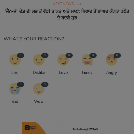
NEXT NEWS
‘ਜੈੱਨ-ਜ਼ੀ ਦੇਸ਼ ਦੀ ਸਭ ਤੋਂ ਵੱਡੀ ਤਾਕਤ ਅਤੇ ਮਾਣ’: ਵਿਵਾਦ ਤੋਂ ਬਾਅਦ ਕੰਗਨਾ ਰਣੌਤ
ਦੇ ਬਦਲੇ ਸੁਰ
WHAT'S YOUR REACTION?
0
0
0
0
0
Like
Dislike
Love
Funny
Angry
0
0
Sad
Wow