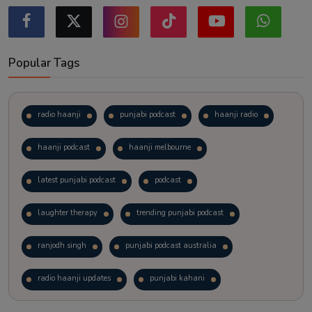
Popular Tags
radio haanji
punjabi podcast
haanji radio
haanji podcast
haanji melbourne
latest punjabi podcast
podcast
laughter therapy
trending punjabi podcast
ranjodh singh
punjabi podcast australia
radio haanji updates
punjabi kahani
kitaab kahani
punjabi story