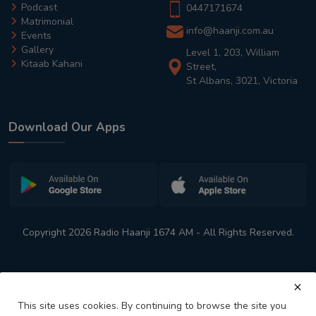
Podcast
0447171674
Matrimonial
info@haanji.com.au
Events
Gallery
Level 1, 203, William
Kitaab Kahani
Street,
St Albans, 3021, Victoria
Download Our Apps
Copyright 2026 Radio Haanji 1674 AM - All Rights Reserved.
This site uses cookies. By continuing to browse the site you