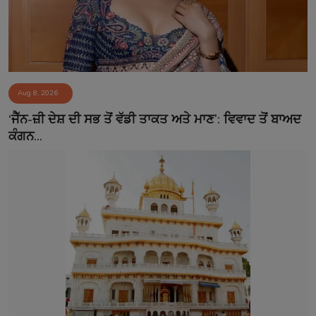
Aug 8, 2026
‘ਜੈੱਨ-ਜ਼ੀ ਦੇਸ਼ ਦੀ ਸਭ ਤੋਂ ਵੱਡੀ ਤਾਕਤ ਅਤੇ ਮਾਣ’: ਵਿਵਾਦ ਤੋਂ ਬਾਅਦ
ਕੰਗਨ...