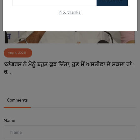
No, thanks
Aug 4, 2026
‘ਕਾਂਗਰਸ ਨੇ ਮੈਨੂੰ ਬਹੁਤ ਕੁਝ ਦਿੱਤਾ, ਹੁਣ ਮੈਂ ਅਸਤੀਫ਼ਾ ਦੇ ਸਕਦਾ ਹਾਂ’:
ਰ...
Comments
Name