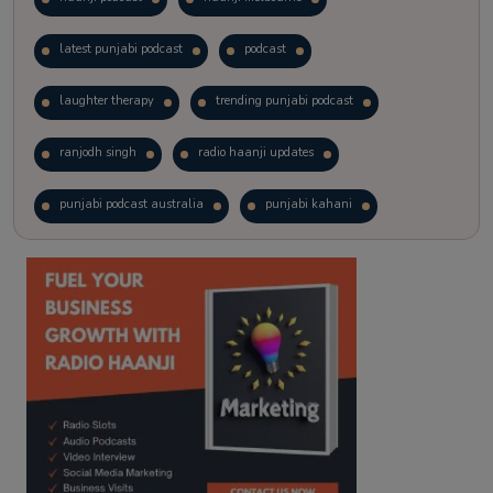
latest punjabi podcast
podcast
laughter therapy
trending punjabi podcast
ranjodh singh
radio haanji updates
punjabi podcast australia
punjabi kahani
kitaab kahani
punjabi story