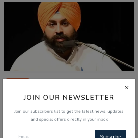
Aug 4, 2026
ਪੰਜਾਬ ਵਿੱਚ ਸਫ਼ਾਈ ਸੇਵਕਾਂ ਅਤੇ ਸੀਵਰਮੈਨਾਂ ਦੀ ਹੜਤਾਲ ਖ਼ਤਮ,
JOIN OUR NEWSLETTER
ਸਰਕਾਰ ਨਾਲ ਸ...
Join our subscribers list to get the latest news, updates
and special offers directly in your inbox
Subscribe