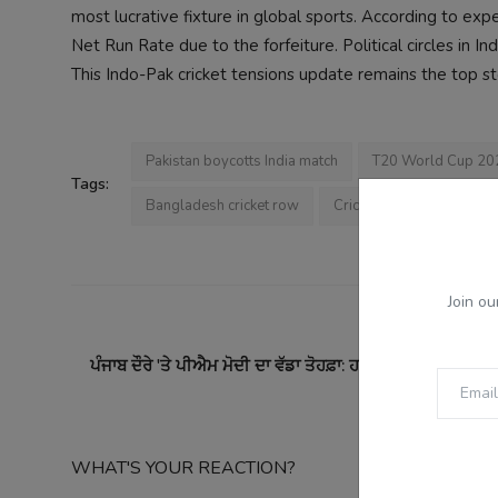
most lucrative fixture in global sports. According to expe
Net Run Rate due to the forfeiture. Political circles in I
This Indo-Pak cricket tensions update remains the top sto
Pakistan boycotts India match
T20 World Cup 20
Tags:
Bangladesh cricket row
Cricket news Punjab
Join ou
PREVI
ਪੰਜਾਬ ਦੌਰੇ 'ਤੇ ਪੀਐਮ ਮੋਦੀ ਦਾ ਵੱਡਾ ਤੋਹਫ਼ਾ: ਹਲਵਾਰਾ ਏਅਰਪੋਰਟ ਦ
ਆਦਮਪੁਰ ਹ
WHAT'S YOUR REACTION?