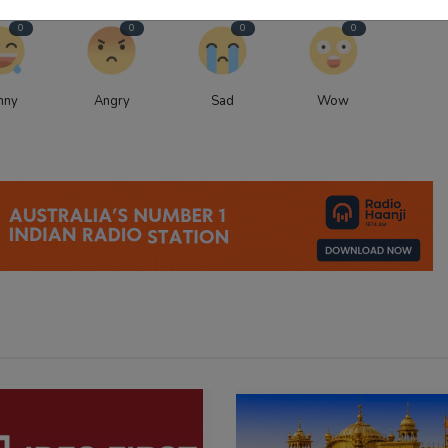
0
0
0
0
nny
Angry
Sad
Wow