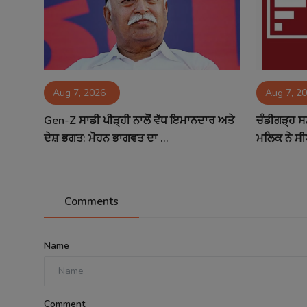
Aug 7, 2026
Aug 7, 2
Gen-Z ਸਾਡੀ ਪੀੜ੍ਹੀ ਨਾਲੋਂ ਵੱਧ ਇਮਾਨਦਾਰ ਅਤੇ
ਚੰਡੀਗੜ੍ਹ ਸ
ਦੇਸ਼ ਭਗਤ: ਮੋਹਨ ਭਾਗਵਤ ਦਾ ...
ਮਲਿਕ ਨੇ ਸੀ
Comments
Name
Comment