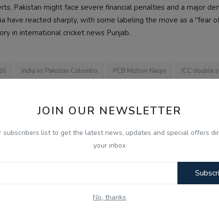
rts, Pakistan might face severe financial penalties and a major dent
ndia have reacted sharply, with some labeling the move as a "fear o
ry in international cricket news Punjab.
26
India vs Pakistan Colombo
PCB Mohsin Naqvi
ICC double 
Indo-Pak cricket tensions
JOIN OUR NEWSLETTER
r subscribers list to get the latest news, updates and special offers dir
OUS NEWS
NEXT NEWS
your inbox
ਾ ਉਦਘਾਟਨ,
Gen-Z ਸਾਡੀ ਪੀੜ੍ਹੀ ਨਾਲੋਂ ਵੱਧ ਇਮਾਨਦਾਰ ਅਤੇ ਦੇਸ਼ ਭਗਤ: ਮੋਹਨ 
ਵਾਈ ਅ...
ਵੱਡਾ ਬਿਆਨ
Subscr
No, thanks