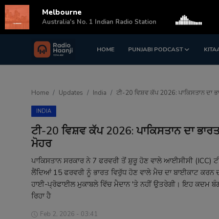
Melbourne
s
Australia's No. 1 Indian Radio Station
HOME
PUNJABI PODCAST
KITA
Login
Register
Home
Home
Updates
India
ਟੀ-20 ਵਿਸ਼ਵ ਕੱਪ 2026: ਪਾਕਿਸਤਾਨ ਦਾ ਭਾਰਤ 
Punjabi Podcast
INDIA
Kitaab Kahani
ਟੀ-20 ਵਿਸ਼ਵ ਕੱਪ 2026: ਪਾਕਿਸਤਾਨ ਦਾ ਭਾਰਤ ਵਿਰ
ਮੋਹਰ
Gallery
ਪਾਕਿਸਤਾਨ ਸਰਕਾਰ ਨੇ 7 ਫਰਵਰੀ ਤੋਂ ਸ਼ੁਰੂ ਹੋਣ ਵਾਲੇ ਆਈਸੀਸੀ (ICC) ਟ
Sponsors
ਲੈਂਦਿਆਂ 15 ਫਰਵਰੀ ਨੂੰ ਭਾਰਤ ਵਿਰੁੱਧ ਹੋਣ ਵਾਲੇ ਮੈਚ ਦਾ ਬਾਈਕਾਟ ਕਰਨ 
ਹਾਈ-ਪ੍ਰੋਫਾਈਲ ਮੁਕਾਬਲੇ ਵਿੱਚ ਮੈਦਾਨ 'ਤੇ ਨਹੀਂ ਉਤਰੇਗੀ। ਇਹ ਕਦਮ ਬੰਗਲਾ
Matrimonial
ਰਿਹਾ ਹੈ
Event
Feb 2, 2026 - 03:41