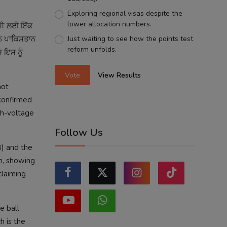
Exploring regional visas despite the
lower allocation numbers.
ੀਸੀ ਲਈ ਇੱਕ
Just waiting to see how the points test
ਰਨ ਪਾਕਿਸਤਾਨ
reform unfolds.
ਚ ਇਸ ਨੂੰ
Vote
View Results
not
 confirmed
gh-voltage
Follow Us
B) and the
an, showing
claiming
e ball
h is the