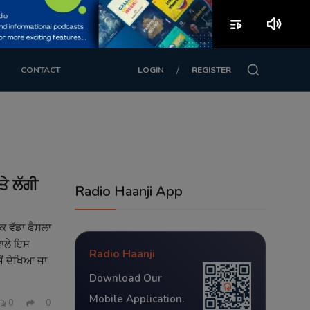
playlist_play
volume_up
/
CONTACT
LOGIN
REGISTER
ਤੇ ਲੱਗੀ
Radio Haanji App
ਕ ਵੱਡਾ ਫੈਸਲਾ
ਵਾਲੇ ਇਸ
Radio Haanji
ੋਂ ਦੇਖਿਆ ਜਾ
Download Our
Mobile Application.
0
0