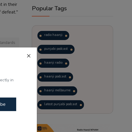
 in their
Popular Tags
f defeat."
radio haanji
standards
punjabi podcast
haanji radio
haanji podcast
ectly in
haanji melbourne
ਭਾਗਵਤ ਦਾ
ibe
latest punjabi podcast
podcast
laughter therapy
trending punjabi podcast