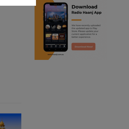
ranjodh singh
punjabi podcast australia
radio haanji updates
punjabi kahani
kitaab kahani
punjabi story