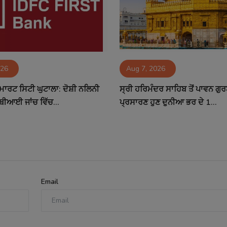
026
Aug 7, 2026
ਮਾਰਟ ਸਿਟੀ ਘੁਟਾਲਾ: ਦੋਸ਼ੀ ਨਲਿਨੀ
ਸ੍ਰੀ ਹਰਿਮੰਦਰ ਸਾਹਿਬ ਤੋਂ ਪਾਵਨ ਗੁ
ਬੀਆਈ ਜਾਂਚ ਵਿੱਚ...
ਪ੍ਰਸਾਰਣ ਹੁਣ ਦੁਨੀਆ ਭਰ ਦੇ 1...
Email