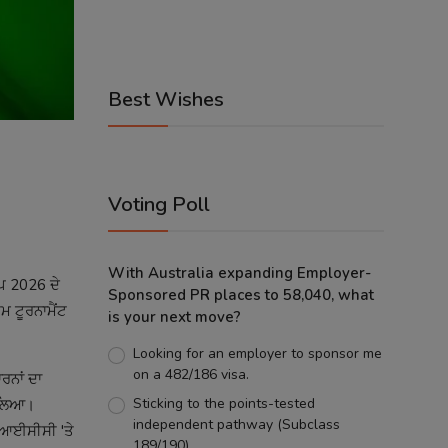
Best Wishes
Voting Poll
With Australia expanding Employer-
ਪ 2026 ਦੇ
Sponsored PR places to 58,040, what
ਮ ਟੂਰਨਾਮੈਂਟ
is your next move?
Looking for an employer to sponsor me
on a 482/186 visa.
ਰਨਾਂ ਦਾ
Sticking to the points-tested
ਰ ਲਿਆ।
independent pathway (Subclass
ੇ ਆਈਸੀਸੀ 'ਤੇ
189/190).