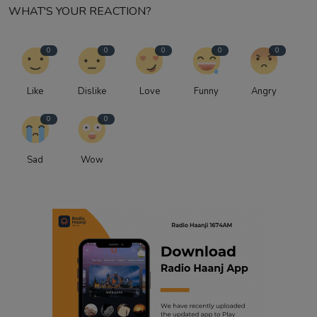
WHAT'S YOUR REACTION?
0
0
0
0
0
Like
Dislike
Love
Funny
Angry
0
0
Sad
Wow