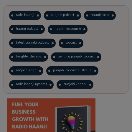
radio haanji
punjabi podcast
haanji radio
haanji podcast
haanji melbourne
latest punjabi podcast
podcast
laughter therapy
trending punjabi podcast
ranjodh singh
punjabi podcast australia
radio haanji updates
punjabi kahani
kitaab kahani
punjabi story