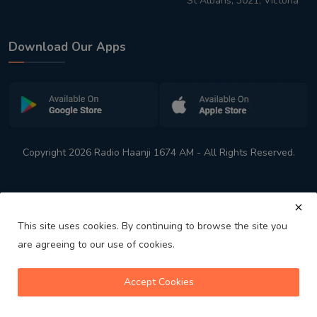
St Albans, 3021, Victoria
Download Our Apps
Copyright 2026 Radio Haanji 1674 AM - All Rights Reserved.
This site uses cookies. By continuing to browse the site you
are agreeing to our use of cookies.
Melbourne
Australia's No. 1 Indian Radio Station
Accept Cookies
volume_up
play_arrow
skip_previous
skip_next
playlist_play