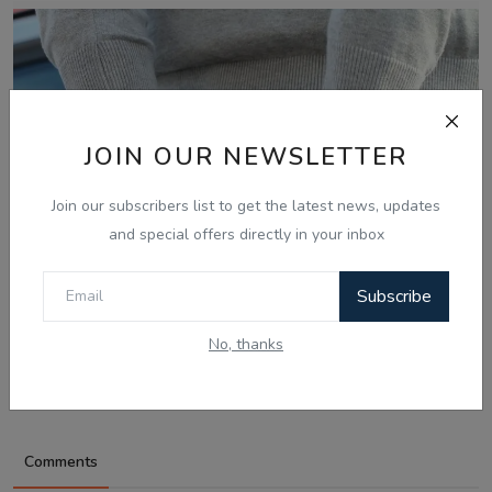
JOIN OUR NEWSLETTER
Join our subscribers list to get the latest news, updates
and special offers directly in your inbox
Subscribe
Aug 8, 2026
ਅੰਮ੍ਰਿਤਸਰ 'ਚ ਸਰਹੱਦ ਪਾਰੋਂ ਨਸ਼ੇ ਤੇ ਹਥਿਆਰਾਂ ਦੀ ਤਸਕਰੀ ਕਰਨ
No, thanks
ਵਾਲੇ ਗਿਰੋਹ...
Comments