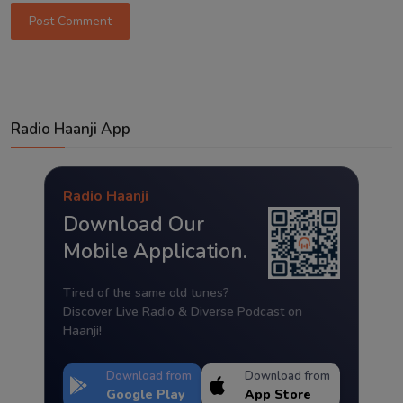
Post Comment
Radio Haanji App
Radio Haanji
Download Our
Mobile Application.
Tired of the same old tunes?
Discover Live Radio & Diverse Podcast on
Haanji!
Download from
Download from
Google Play
App Store