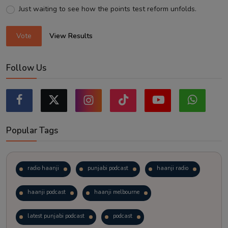
Just waiting to see how the points test reform unfolds.
Vote
View Results
Follow Us
Popular Tags
radio haanji
punjabi podcast
haanji radio
haanji podcast
haanji melbourne
latest punjabi podcast
podcast