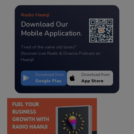
Radio Haanji
Download Our
Mobile Application.
Tired of the same old tunes?
Discover Live Radio & Diverse Podcast on
Haanji!
Download from
Download from
Google Play
App Store