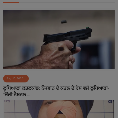
Aug 10, 2026
ਲੁਧਿਆਣਾ ਕਤਲਕਾਂਡ: ਨੌਜਵਾਨ ਦੇ ਕਤਲ ਦੇ ਰੋਸ ਵਜੋਂ ਲੁਧਿਆਣਾ-
ਦਿੱਲੀ ਨੈਸ਼ਨਲ ...