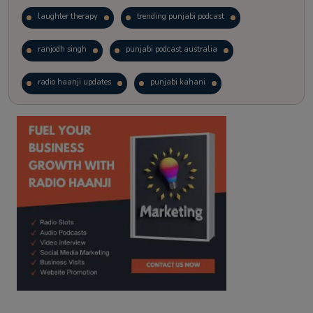
laughter therapy
trending punjabi podcast
ranjodh singh
punjabi podcast australia
radio haanji updates
punjabi kahani
kitaab kahani
punjabi story