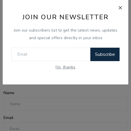
JOIN OUR NEWSLETTER
Join our subscribers list to get the latest news, updates
Aug 10, 2026
and special offers directly in your inbox
ਮੁੱਖ ਮੰਤਰੀ ਭਗਵੰਤ ਮਾਨ ਨੇ ਡੇਰਾ ਸੱਚਖੰਡ ਬੱਲਾਂ ਵਿਖੇ ਸ੍ਰੀ ਗੁਰੂ
ਰਵਿਦਾਸ ...
Subscribe
No, thanks
Comments
Name
Email