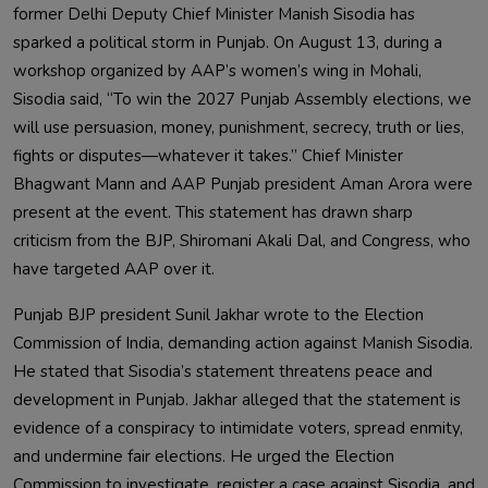
former Delhi Deputy Chief Minister Manish Sisodia has
sparked a political storm in Punjab. On August 13, during a
workshop organized by AAP’s women’s wing in Mohali,
Sisodia said, “To win the 2027 Punjab Assembly elections, we
will use persuasion, money, punishment, secrecy, truth or lies,
fights or disputes—whatever it takes.” Chief Minister
Bhagwant Mann and AAP Punjab president Aman Arora were
present at the event. This statement has drawn sharp
criticism from the BJP, Shiromani Akali Dal, and Congress, who
have targeted AAP over it.
Punjab BJP president Sunil Jakhar wrote to the Election
Commission of India, demanding action against Manish Sisodia.
He stated that Sisodia’s statement threatens peace and
development in Punjab. Jakhar alleged that the statement is
evidence of a conspiracy to intimidate voters, spread enmity,
and undermine fair elections. He urged the Election
Commission to investigate, register a case against Sisodia, and