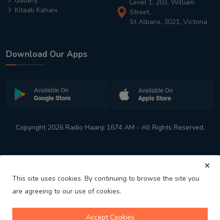
Gallery
Level 1, 203, William
Kitaab Kahani
Street,
St Albans, 3021, Victoria
Download Our Apps
Copyright 2026 Radio Haanji 1674 AM - All Rights Reserved.
This site uses cookies. By continuing to browse the site you
are agreeing to our use of cookies.
Melbourne
Australia's No. 1 Indian Radio Station
Accept Cookies