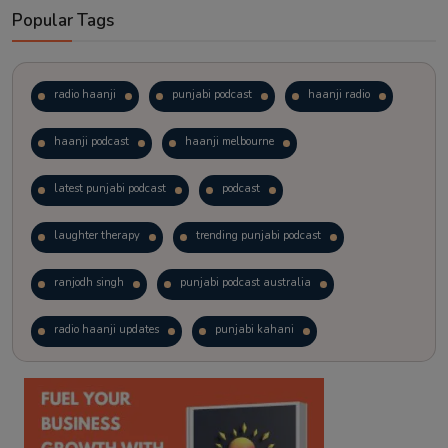
Popular Tags
radio haanji
punjabi podcast
haanji radio
haanji podcast
haanji melbourne
latest punjabi podcast
podcast
laughter therapy
trending punjabi podcast
ranjodh singh
punjabi podcast australia
radio haanji updates
punjabi kahani
kitaab kahani
punjabi story