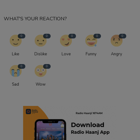
WHAT'S YOUR REACTION?
0
0
0
0
0
Like
Dislike
Love
Funny
Angry
0
0
Sad
Wow