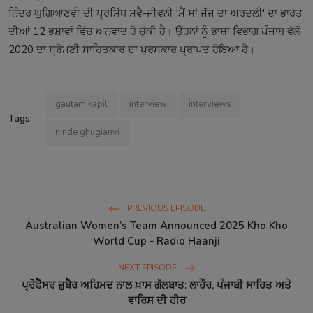
ਨਿੰਦਰ ਘੁਗਿਆਣਵੀ ਦੀ ਪ੍ਰਸਿੱਧ ਸਵੈ-ਜੀਵਨੀ 'ਮੈਂ ਸਾਂ ਜੱਜ ਦਾ ਅਰਦਲੀ' ਦਾ ਭਾਰਤ
ਦੀਆਂ 12 ਭਸ਼ਾਵਾਂ ਵਿੱਚ ਅਨੁਵਾਦ ਹੋ ਚੁੱਕੀ ਹੈ। ਉਹਨਾਂ ਨੂੰ ਭਾਸ਼ਾ ਵਿਭਾਗ ਪੰਜਾਬ ਵੱਲੋਂ
2020 ਦਾ ਸ਼੍ਰੋਮਣੀ ਸਾਹਿਤਕਾਰ ਦਾ ਪੁਰਸਕਾਰ ਪ੍ਰਾਪਤ ਹੋਇਆ ਹੈ।
gautam kapil
interview
interviews
Tags:
ninde ghugianvi
PREVIOUS EPISODE
Australian Women’s Team Announced 2025 Kho Kho
World Cup - Radio Haanji
NEXT EPISODE
ਪ੍ਰੋਫੈਸਰ ਜ਼ੁਬੈਰ ਅਹਿਮਦ ਨਾਲ ਖ਼ਾਸ ਗੱਲਬਾਤ: ਲਾਹੌਰ, ਪੰਜਾਬੀ ਸਾਹਿਤ ਅਤੇ
ਵਾਰਿਸ ਦੀ ਹੀਰ