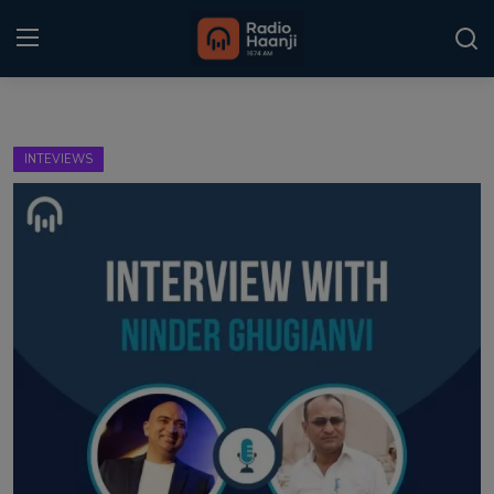
Login
Register
INTEVIEWS
Home
Punjabi Podcast
Kitaab Kahani
Gallery
Sponsors
Matrimonial
Event