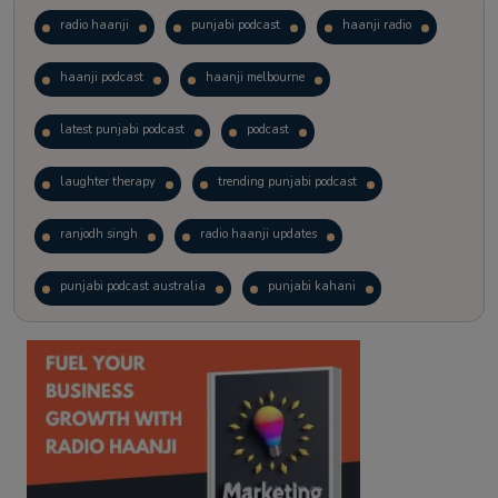
radio haanji
punjabi podcast
haanji radio
haanji podcast
haanji melbourne
latest punjabi podcast
podcast
laughter therapy
trending punjabi podcast
ranjodh singh
radio haanji updates
punjabi podcast australia
punjabi kahani
kitaab kahani
punjabi story