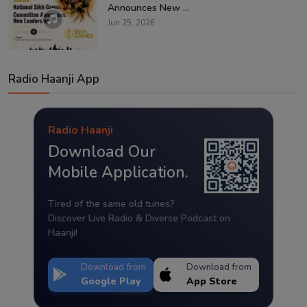
Announces New ...
Jun 25, 2026
Radio Haanji App
Radio Haanji
Download Our
Mobile Application.
Tired of the same old tunes?
Discover Live Radio & Diverse Podcast on
Haanji!
Download from
Download from
Google Play
App Store