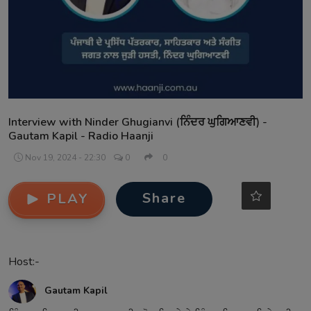
Contact
Interview with Ninder Ghugianvi (ਨਿੰਦਰ ਘੁਗਿਆਣਵੀ) -
Gautam Kapil - Radio Haanji
Nov 19, 2024 - 22:30
0
0
Share
PLAY
Host:-
Gautam Kapil