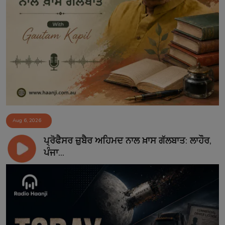
Aug 6, 2026
ਪ੍ਰੋਫੈਸਰ ਜ਼ੁਬੈਰ ਅਹਿਮਦ ਨਾਲ ਖ਼ਾਸ ਗੱਲਬਾਤ: ਲਾਹੌਰ,
ਪੰਜਾ...