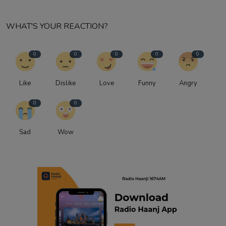
WHAT'S YOUR REACTION?
0
0
0
0
0
Like
Dislike
Love
Funny
Angry
0
0
Sad
Wow