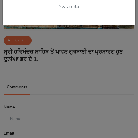
No, thanks
Aug 7, 2026
ਸ੍ਰੀ ਹਰਿਮੰਦਰ ਸਾਹਿਬ ਤੋਂ ਪਾਵਨ ਗੁਰਬਾਣੀ ਦਾ ਪ੍ਰਸਾਰਣ ਹੁਣ
ਦੁਨੀਆ ਭਰ ਦੇ 1...
Comments
Name
Email