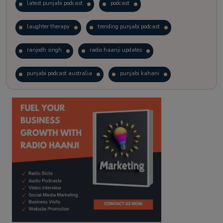
latest punjabi podcast
podcast
laughter therapy
trending punjabi podcast
ranjodh singh
radio haanji updates
punjabi podcast australia
punjabi kahani
kitaab kahani
punjabi story