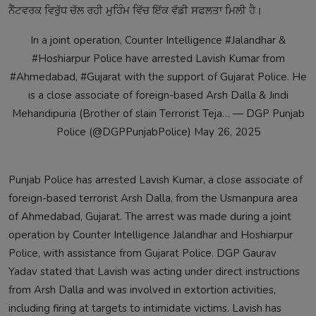
ਨੈੱਟਵਰਕ ਵਿਰੁੱਧ ਚੱਲ ਰਹੀ ਮੁਹਿੰਮ ਵਿੱਚ ਇੱਕ ਵੱਡੀ ਸਫਲਤਾ ਮਿਲੀ ਹੈ।
In a joint operation, Counter Intelligence
#Jalandhar
&
#Hoshiarpur
Police have arrested Lavish Kumar from
#Ahmedabad
,
#Gujarat
with the support of Gujarat Police. He
is a close associate of foreign-based Arsh Dalla & Jindi
Mehandipuria (Brother of slain Terrorist Teja… — DGP Punjab
Police (@DGPPunjabPolice)
May 26, 2025
Punjab Police has arrested Lavish Kumar, a close associate of
foreign-based terrorist Arsh Dalla, from the Usmanpura area
of Ahmedabad, Gujarat. The arrest was made during a joint
operation by Counter Intelligence Jalandhar and Hoshiarpur
Police, with assistance from Gujarat Police. DGP Gaurav
Yadav stated that Lavish was acting under direct instructions
from Arsh Dalla and was involved in extortion activities,
including firing at targets to intimidate victims. Lavish has