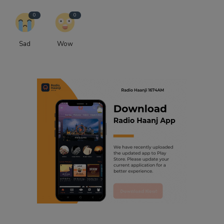
0
0
Sad
Wow