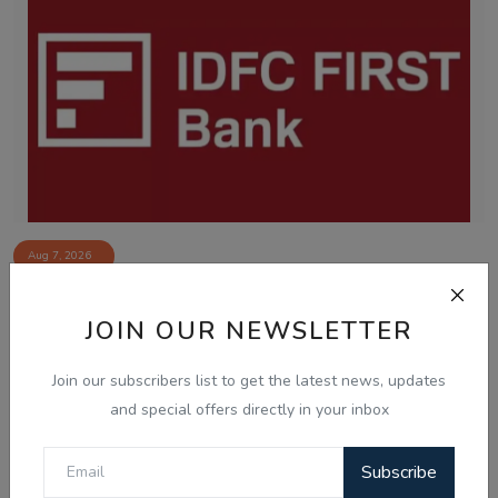
Aug 7, 2026
ਚੰਡੀਗੜ੍ਹ ਸਮਾਰਟ ਸਿਟੀ ਘੁਟਾਲਾ: ਦੋਸ਼ੀ ਨਲਿਨੀ ਮਲਿਕ ਨੇ
ਸੀਬੀਆਈ ਜਾਂਚ ਵਿੱਚ...
JOIN OUR NEWSLETTER
Join our subscribers list to get the latest news, updates
and special offers directly in your inbox
Subscribe