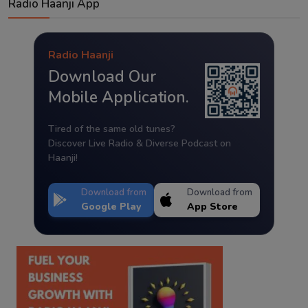
Radio Haanji App
Radio Haanji
Download Our
Mobile Application.
Tired of the same old tunes?
Discover Live Radio & Diverse Podcast on
Haanji!
Download from
Download from
Google Play
App Store