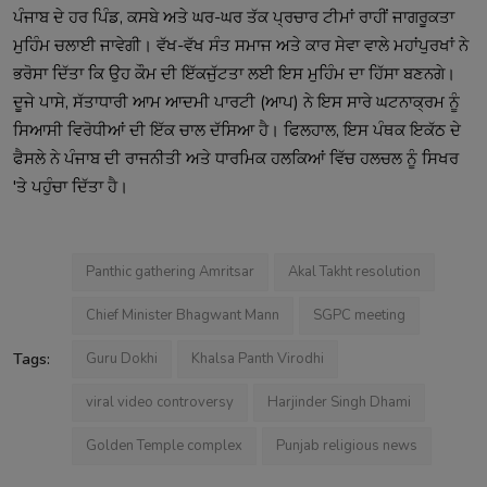
ਪੰਜਾਬ ਦੇ ਹਰ ਪਿੰਡ, ਕਸਬੇ ਅਤੇ ਘਰ-ਘਰ ਤੱਕ ਪ੍ਰਚਾਰ ਟੀਮਾਂ ਰਾਹੀਂ ਜਾਗਰੂਕਤਾ
ਮੁਹਿੰਮ ਚਲਾਈ ਜਾਵੇਗੀ। ਵੱਖ-ਵੱਖ ਸੰਤ ਸਮਾਜ ਅਤੇ ਕਾਰ ਸੇਵਾ ਵਾਲੇ ਮਹਾਂਪੁਰਖਾਂ ਨੇ
ਭਰੋਸਾ ਦਿੱਤਾ ਕਿ ਉਹ ਕੌਮ ਦੀ ਇੱਕਜੁੱਟਤਾ ਲਈ ਇਸ ਮੁਹਿੰਮ ਦਾ ਹਿੱਸਾ ਬਣਨਗੇ।
ਦੂਜੇ ਪਾਸੇ, ਸੱਤਾਧਾਰੀ ਆਮ ਆਦਮੀ ਪਾਰਟੀ (ਆਪ) ਨੇ ਇਸ ਸਾਰੇ ਘਟਨਾਕ੍ਰਮ ਨੂੰ
ਸਿਆਸੀ ਵਿਰੋਧੀਆਂ ਦੀ ਇੱਕ ਚਾਲ ਦੱਸਿਆ ਹੈ। ਫਿਲਹਾਲ, ਇਸ ਪੰਥਕ ਇਕੱਠ ਦੇ
ਫੈਸਲੇ ਨੇ ਪੰਜਾਬ ਦੀ ਰਾਜਨੀਤੀ ਅਤੇ ਧਾਰਮਿਕ ਹਲਕਿਆਂ ਵਿੱਚ ਹਲਚਲ ਨੂੰ ਸਿਖਰ
'ਤੇ ਪਹੁੰਚਾ ਦਿੱਤਾ ਹੈ।
Panthic gathering Amritsar
Akal Takht resolution
Chief Minister Bhagwant Mann
SGPC meeting
Tags:
Guru Dokhi
Khalsa Panth Virodhi
viral video controversy
Harjinder Singh Dhami
Golden Temple complex
Punjab religious news