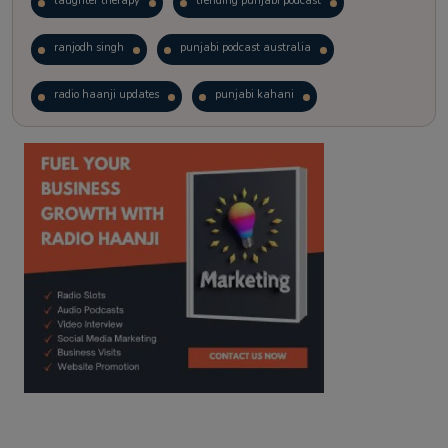
laughter therapy
trending punjabi podcast
ranjodh singh
punjabi podcast australia
radio haanji updates
punjabi kahani
kitaab kahani
punjabi story