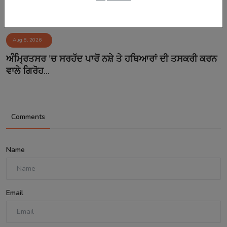
Aug 8, 2026
ਅੰਮ੍ਰਿਤਸਰ 'ਚ ਸਰਹੱਦ ਪਾਰੋਂ ਨਸ਼ੇ ਤੇ ਹਥਿਆਰਾਂ ਦੀ ਤਸਕਰੀ ਕਰਨ
ਵਾਲੇ ਗਿਰੋਹ...
Comments
Name
Email