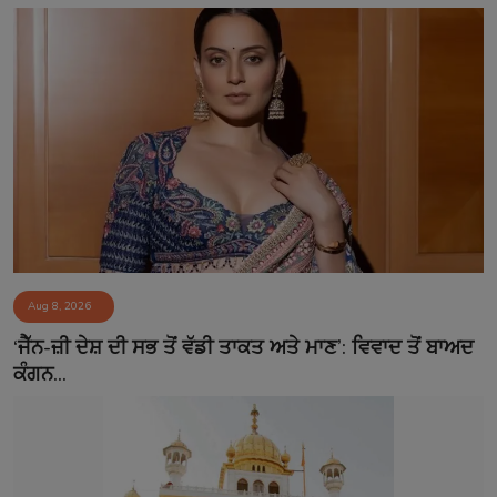
Aug 8, 2026
‘ਜੈੱਨ-ਜ਼ੀ ਦੇਸ਼ ਦੀ ਸਭ ਤੋਂ ਵੱਡੀ ਤਾਕਤ ਅਤੇ ਮਾਣ’: ਵਿਵਾਦ ਤੋਂ ਬਾਅਦ
ਕੰਗਨ...