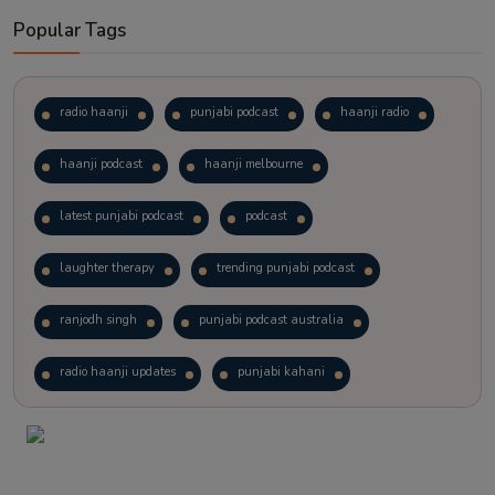
Popular Tags
radio haanji
punjabi podcast
haanji radio
haanji podcast
haanji melbourne
latest punjabi podcast
podcast
laughter therapy
trending punjabi podcast
ranjodh singh
punjabi podcast australia
radio haanji updates
punjabi kahani
kitaab kahani
punjabi story