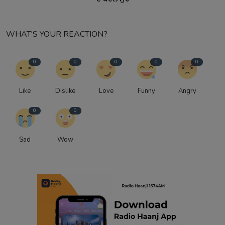
WHAT'S YOUR REACTION?
0
0
0
0
0
Like
Dislike
Love
Funny
Angry
0
0
Sad
Wow