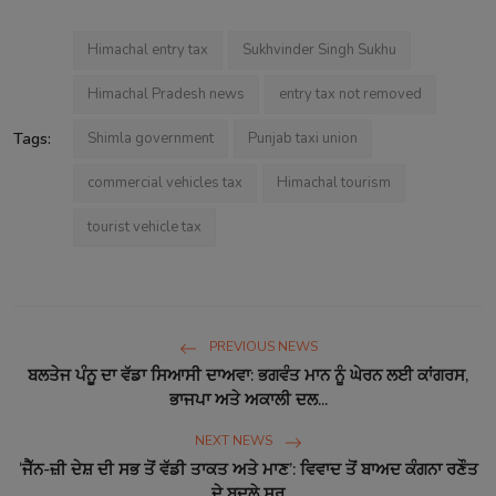
Himachal entry tax
Sukhvinder Singh Sukhu
Himachal Pradesh news
entry tax not removed
Tags:
Shimla government
Punjab taxi union
commercial vehicles tax
Himachal tourism
tourist vehicle tax
PREVIOUS NEWS
ਬਲਤੇਜ ਪੰਨੂ ਦਾ ਵੱਡਾ ਸਿਆਸੀ ਦਾਅਵਾ: ਭਗਵੰਤ ਮਾਨ ਨੂੰ ਘੇਰਨ ਲਈ ਕਾਂਗਰਸ,
ਭਾਜਪਾ ਅਤੇ ਅਕਾਲੀ ਦਲ...
NEXT NEWS
‘ਜੈੱਨ-ਜ਼ੀ ਦੇਸ਼ ਦੀ ਸਭ ਤੋਂ ਵੱਡੀ ਤਾਕਤ ਅਤੇ ਮਾਣ’: ਵਿਵਾਦ ਤੋਂ ਬਾਅਦ ਕੰਗਨਾ ਰਣੌਤ
ਦੇ ਬਦਲੇ ਸੁਰ