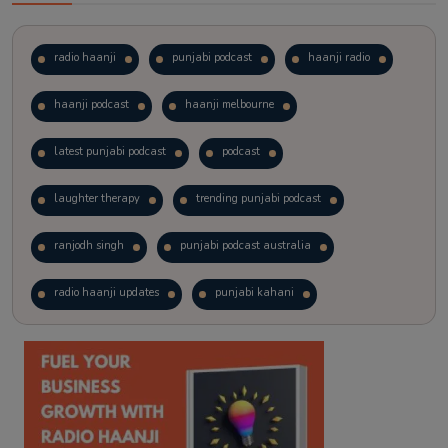
radio haanji
punjabi podcast
haanji radio
haanji podcast
haanji melbourne
latest punjabi podcast
podcast
laughter therapy
trending punjabi podcast
ranjodh singh
punjabi podcast australia
radio haanji updates
punjabi kahani
kitaab kahani
punjabi story