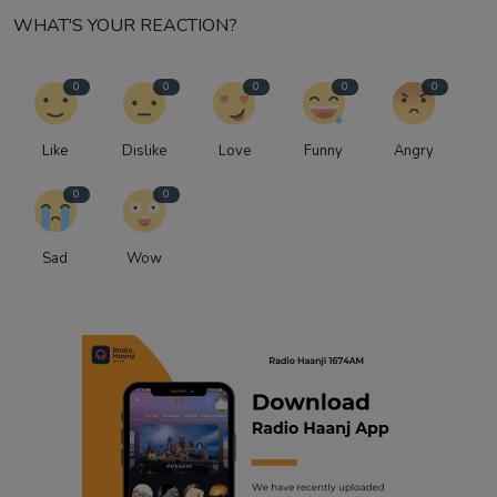
WHAT'S YOUR REACTION?
0
0
0
0
0
Like
Dislike
Love
Funny
Angry
0
0
Sad
Wow