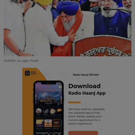
Contact
Sukhbir as sgpc head