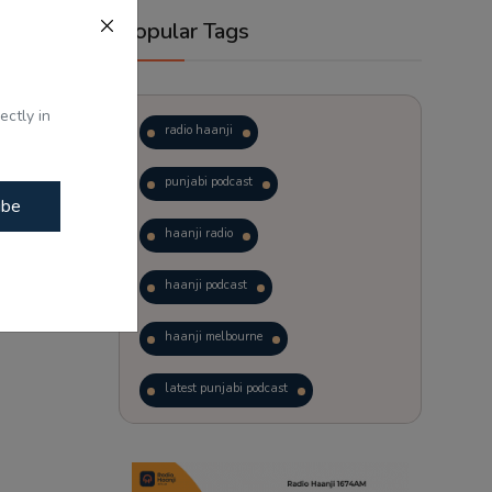
Popular Tags
ectly in
radio haanji
punjabi podcast
ibe
haanji radio
haanji podcast
haanji melbourne
latest punjabi podcast
podcast
laughter therapy
trending punjabi podcast