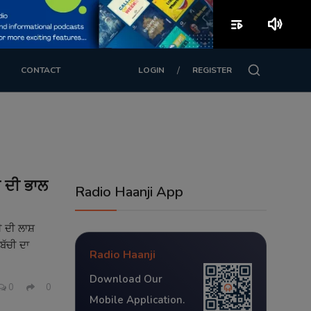
playlist_play
volume_up
/
CONTACT
LOGIN
REGISTER
ੀ ਦੀ ਭਾਲ
Radio Haanji App
ੀ ਦੀ ਲਾਸ਼
ਬੱਚੀ ਦਾ
Radio Haanji
Download Our
0
0
Mobile Application.