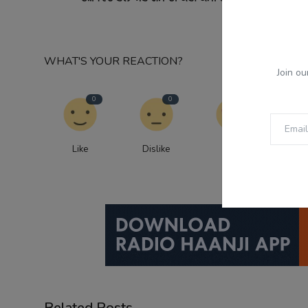
ਖਰੀਦਦਾਰੀ
WHAT'S YOUR REACTION?
Join ou
0
0
0
Like
Dislike
Love
Fu
Related Posts