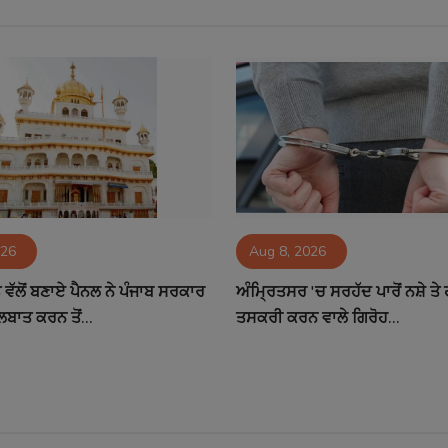
026
Aug 8, 2026
ਵੱਲੋਂ ਬਣਾਏ ਪੈਨਲ ਨੇ ਪੰਜਾਬ ਸਰਕਾਰ
ਅੰਮ੍ਰਿਤਸਰ 'ਚ ਸਰਹੱਦ ਪਾਰੋਂ ਨਸ਼ੇ ਤ
ਲਬਾਤ ਕਰਨ ਤੋਂ...
ਤਸਕਰੀ ਕਰਨ ਵਾਲੇ ਗਿਰੋਹ...