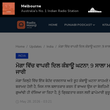
Melbourne
s
Australia's No. 1 Indian Radio Station
HOME
PUNJABI PODCAST
KITA
Login
Register
Home
Home
Updates
India
ਮੋਗਾ ਵਿੱਚ ਵਾਪਰੀ ਦਿਲ ਕੰਬਾਊ ਘਟਨਾ; 9 ਸਾਲ
Punjabi Podcast
INDIA
Kitaab Kahani
ਮੋਗਾ ਵਿੱਚ ਵਾਪਰੀ ਦਿਲ ਕੰਬਾਊ ਘਟਨਾ; 9 ਸਾਲਾ 
ਜਾਰੀ
Gallery
ਮੋਗਾ ਜ਼ਿਲ੍ਹੇ ਵਿੱਚ ਇੱਕ ਬੇਹੱਦ ਦਰਦਨਾਕ ਅਤੇ ਰੂਹ ਕੰਬਾਊ ਘਟਨਾ ਸਾਹਮਣੇ ਆਈ
Sponsors
ਬਰਾਮਦ ਹੋਈ ਹੈ, ਜਿਸ ਨਾਲ ਬਲਾਤਕਾਰ ਕਰਨ ਤੋਂ ਬਾਅਦ ਉਸ ਦਾ ਬੇਰਹਿਮੀ ਨ
ਗੁਆਂਢੀ ਹੀ ਦੱਸਿਆ ਜਾ ਰਿਹਾ ਹੈ, ਨੂੰ ਗ੍ਰਿਫ਼ਤਾਰ ਕਰਨ ਲਈ ਛਾਪੇਮਾਰੀ ਸ਼ੁਰੂ
Matrimonial
May 28, 2026 - 03:21
Event