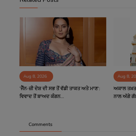
Aug 8, 2026
Aug 8, 2
‘ਜੈੱਨ-ਜ਼ੀ ਦੇਸ਼ ਦੀ ਸਭ ਤੋਂ ਵੱਡੀ ਤਾਕਤ ਅਤੇ ਮਾਣ’:
ਅਕਾਲ ਤਖ਼ਤ 
ਵਿਵਾਦ ਤੋਂ ਬਾਅਦ ਕੰਗਨ...
ਨਾਲ ਅੱਗੇ ਗੱ
Comments