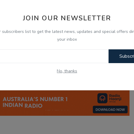
 ਨਾ ਕਰ...
ਬਦਲੇ ਸੁਰ
JOIN OUR NEWSLETTER
r subscribers list to get the latest news, updates and special offers dir
your inbox
0
0
0
0
Subscr
nny
Angry
Sad
Wow
No, thanks