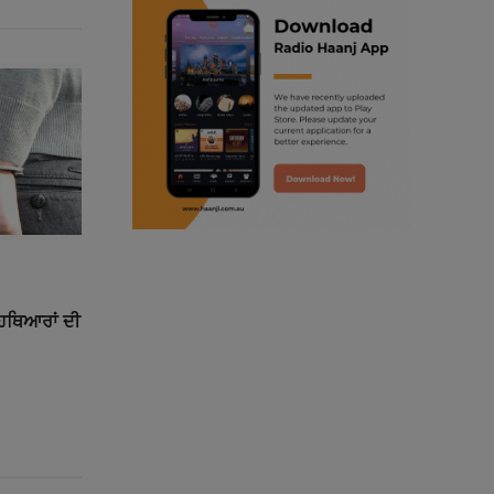
ranjodh singh
punjabi podcast australia
radio haanji updates
punjabi kahani
kitaab kahani
punjabi story
ੇ ਹਥਿਆਰਾਂ ਦੀ