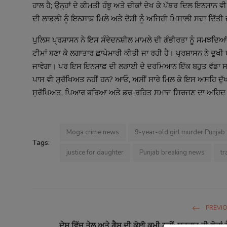
ਹਾਲ ਹੈ; ਉਨ੍ਹਾਂ ਦੇ ਕੀਮਤੀ ਹੰਝੂ ਅਤੇ ਚੀਕਾਂ ਦੇਖ ਕੇ ਪੱਥਰ ਦਿਲ ਇਨਸਾਨ ਵੀ 
ਦੀ ਲਾਡਲੀ ਨੂੰ ਇਨਸਾਫ਼ ਮਿਲੇ ਅਤੇ ਦੋਸ਼ੀ ਨੂੰ ਅਜਿਹੀ ਮਿਸਾਲੀ ਸਜ਼ਾ ਦਿੱਤੀ 
ਪੁਲਿਸ ਪ੍ਰਸ਼ਾਸਨ ਨੇ ਇਸ ਸੰਵੇਦਨਸ਼ੀਲ ਮਾਮਲੇ ਦੀ ਗੰਭੀਰਤਾ ਨੂੰ ਸਮਝਦਿਆਂ
ਟੀਮਾਂ ਬਣਾ ਕੇ ਲਗਾਤਾਰ ਛਾਪੇਮਾਰੀ ਕੀਤੀ ਜਾ ਰਹੀ ਹੈ। ਪ੍ਰਸ਼ਾਸਨ ਨੇ ਦੁਖੀ ਪ
ਜਾਵੇਗਾ। ਪਰ ਇਸ ਇਨਸਾਫ਼ ਦੀ ਲੜਾਈ ਦੇ ਦਰਮਿਆਨ ਇੱਕ ਬਹੁਤ ਵੱਡਾ ਸਵਾਲ
ਪਾਸ ਵੀ ਸੁਰੱਖਿਅਤ ਨਹੀਂ ਹਨ? ਆਓ, ਅਸੀਂ ਸਾਰੇ ਮਿਲ ਕੇ ਇਸ ਅਸਹਿ ਦੁੱ
ਸੁਰੱਖਿਅਤ, ਪਿਆਰ ਭਰਿਆ ਅਤੇ ਡਰ-ਰਹਿਤ ਸਮਾਜ ਸਿਰਜਣ ਦਾ ਅਹਿਦ
Moga crime news
9-year-old girl murder Punjab
Tags:
justice for daughter
Punjab breaking news
tr
PREVI
ਦੇਸ਼ ਵਿੱਚ ਤੇਲ ਅਤੇ ਗੈਸ ਦੀ ਕੋਈ ਕਮੀ ਨਹੀਂ; ਸਰਕਾਰ ਦੀ ਲੋਕਾਂ ਨ