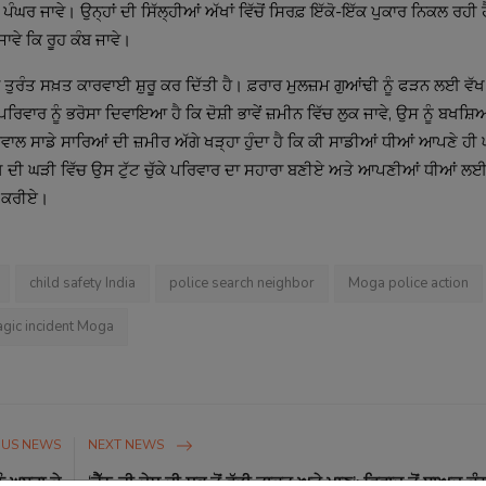
ਪੰਘਰ ਜਾਵੇ। ਉਨ੍ਹਾਂ ਦੀ ਸਿੱਲ੍ਹੀਆਂ ਅੱਖਾਂ ਵਿੱਚੋਂ ਸਿਰਫ਼ ਇੱਕੋ-ਇੱਕ ਪੁਕਾਰ ਨਿਕਲ ਰਹੀ ਹ
ਜਾਵੇ ਕਿ ਰੂਹ ਕੰਬ ਜਾਵੇ।
 ਤੁਰੰਤ ਸਖ਼ਤ ਕਾਰਵਾਈ ਸ਼ੁਰੂ ਕਰ ਦਿੱਤੀ ਹੈ। ਫ਼ਰਾਰ ਮੁਲਜ਼ਮ ਗੁਆਂਢੀ ਨੂੰ ਫੜਨ ਲਈ ਵੱਖ
ਰਿਵਾਰ ਨੂੰ ਭਰੋਸਾ ਦਿਵਾਇਆ ਹੈ ਕਿ ਦੋਸ਼ੀ ਭਾਵੇਂ ਜ਼ਮੀਨ ਵਿੱਚ ਲੁਕ ਜਾਵੇ, ਉਸ ਨੂੰ ਬਖਸ਼ਿ
 ਸਾਡੇ ਸਾਰਿਆਂ ਦੀ ਜ਼ਮੀਰ ਅੱਗੇ ਖੜ੍ਹਾ ਹੁੰਦਾ ਹੈ ਕਿ ਕੀ ਸਾਡੀਆਂ ਧੀਆਂ ਆਪਣੇ ਹੀ 
ਖ ਦੀ ਘੜੀ ਵਿੱਚ ਉਸ ਟੁੱਟ ਚੁੱਕੇ ਪਰਿਵਾਰ ਦਾ ਸਹਾਰਾ ਬਣੀਏ ਅਤੇ ਆਪਣੀਆਂ ਧੀਆਂ ਲ
 ਕਰੀਏ।
child safety India
police search neighbor
Moga police action
agic incident Moga
OUS NEWS
NEXT NEWS
ੂੰ ਘਬਰਾ ਕੇ
‘ਜੈੱਨ-ਜ਼ੀ ਦੇਸ਼ ਦੀ ਸਭ ਤੋਂ ਵੱਡੀ ਤਾਕਤ ਅਤੇ ਮਾਣ’: ਵਿਵਾਦ ਤੋਂ ਬਾਅਦ ਕੰ