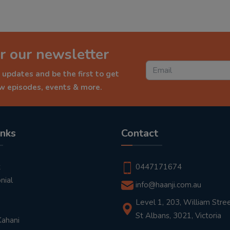
r our newsletter
 updates and be the first to get
ew episodes, events & more.
inks
Contact
t
0447171674
nial
info@haanji.com.au
Level 1, 203, William Stree
St Albans, 3021, Victoria
Kahani