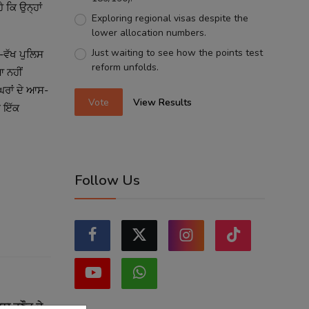
ੈ ਕਿ ਉਨ੍ਹਾਂ
Exploring regional visas despite the
lower allocation numbers.
Just waiting to see how the points test
-ਵੱਖ ਪੁਲਿਸ
reform unfolds.
ਆ ਨਹੀਂ
ਘਰਾਂ ਦੇ ਆਸ-
Vote
View Results
ਈ ਇੱਕ
Follow Us
ਗਨਾ ਰਣੌਤ ਦੇ