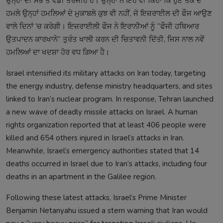
ਉਨ੍ਹਾਂ ਦੀ ਸਭ ਤੋਂ ਵੱਡੀ ਤਰਜੀਹ ਹੈ। ਉਨ੍ਹਾਂ ਨੇ ਇਹ ਵੀ ਕਿਹਾ ਕਿ ਹੁਣ ਤੱਕ ਦੇ
ਹਮਲੇ ਉਨ੍ਹਾਂ ਹਮਲਿਆਂ ਦੇ ਮੁਕਾਬਲੇ ਕੁਝ ਵੀ ਨਹੀਂ, ਜੋ ਇਜ਼ਰਾਈਲ ਦੀ ਫੌਜ ਆਉਣ
ਵਾਲੇ ਦਿਨਾਂ ’ਚ ਕਰੇਗੀ। ਇਜ਼ਰਾਈਲੀ ਫੌਜ ਨੇ ਇਰਾਨੀਆਂ ਨੂੰ “ਫੌਜੀ ਹਥਿਆਰ
ਉਤਪਾਦਨ ਕਾਰਖਾਨੇ” ਤੁਰੰਤ ਖਾਲੀ ਕਰਨ ਦੀ ਚਿਤਾਵਨੀ ਦਿੱਤੀ, ਜਿਸ ਨਾਲ ਨਵੇਂ
ਹਮਲਿਆਂ ਦਾ ਖਦਸ਼ਾ ਹੋਰ ਵਧ ਗਿਆ ਹੈ।
Israel intensified its military attacks on Iran today, targeting
the energy industry, defense ministry headquarters, and sites
linked to Iran’s nuclear program. In response, Tehran launched
a new wave of deadly missile attacks on Israel. A human
rights organization reported that at least 406 people were
killed and 654 others injured in Israel’s attacks in Iran.
Meanwhile, Israel’s emergency authorities stated that 14
deaths occurred in Israel due to Iran’s attacks, including four
deaths in an apartment in the Galilee region.
Following these latest attacks, Israel’s Prime Minister
Benjamin Netanyahu issued a stern warning that Iran would