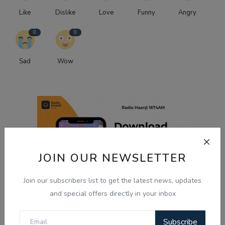
Like
Dislike
Love
Funny
Angry
0
0
Sad
Wow
JOIN OUR NEWSLETTER
Join our subscribers list to get the latest news, updates
and special offers directly in your inbox
Subscribe