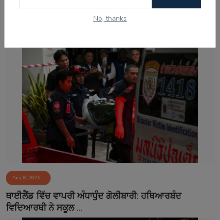
No, thanks
Related Posts
Aug 8, 2026
ਥਾਈਲੈਂਡ ਵਿੱਚ ਵਾਪਰੀ ਅੰਧਾਧੁੰਦ ਗੋਲੀਬਾਰੀ: ਹਥਿਆਰਬੰਦ
ਵਿਦਿਆਰਥੀ ਨੇ ਸਕੂਲ ...