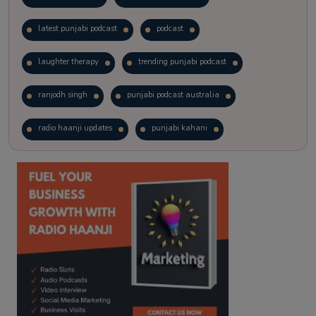
latest punjabi podcast
podcast
laughter therapy
trending punjabi podcast
ranjodh singh
punjabi podcast australia
radio haanji updates
punjabi kahani
kitaab kahani
punjabi story