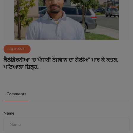
Aug 8, 2026
ਕੈਲੀਫ਼ੋਰਨੀਆ 'ਚ ਪੰਜਾਬੀ ਨੌਜਵਾਨ ਦਾ ਗੋਲੀਆਂ ਮਾਰ ਕੇ ਕਤਲ,
ਪਟਿਆਲਾ ਜ਼ਿਲ੍ਹ...
Comments
Name