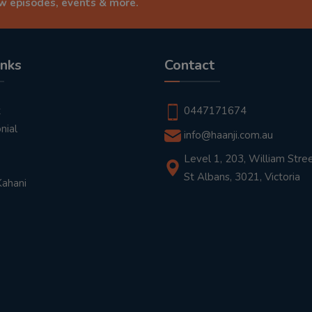
ew episodes, events & more.
inks
Contact
t
0447171674
nial
info@haanji.com.au
Level 1, 203, William Stree
St Albans, 3021, Victoria
Kahani