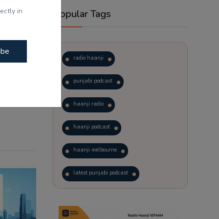
ectly in
Popular Tags
ibe
radio haanji
punjabi podcast
haanji radio
haanji podcast
haanji melbourne
latest punjabi podcast
podcast
laughter therapy
trending punjabi podcast