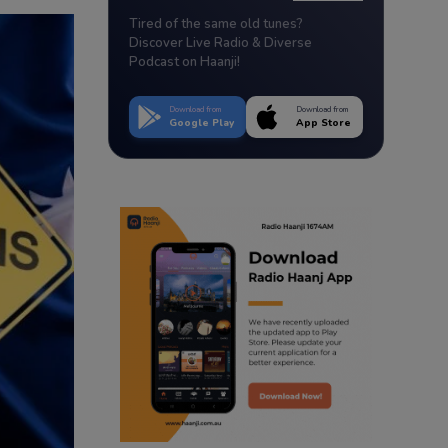
Tired of the same old tunes?
Discover Live Radio & Diverse
Podcast on Haanji!
Download from
Download from
Google Play
App Store