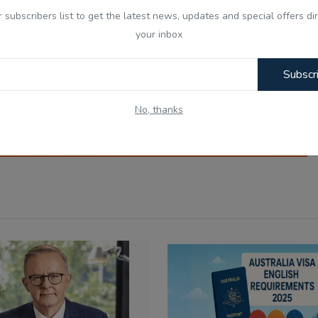
r subscribers list to get the latest news, updates and special offers dir
your inbox
nny
Angry
Sad
Wow
Subscr
No, thanks