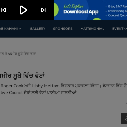
play_arrow
kip_previous
skip_next
AB KAHANI
GALLERY
SPONSORS
MATRIMONIAL
EVENT
 ਤੋਂ ਅਮੀਰ ਸੂਬੇ ਵਿੱਚ ਵੋਟਾਂ
ੀਰ ਸੂਬੇ ਵਿੱਚ ਵੋਟਾਂ
ਿੱਚ Roger Cook ਅਤੇ Libby Mettam ਵਿਚਕਾਰ ਮੁਕਾਬਲਾ ਹੋਵੇਗਾ। ਵੋਟਦਾਨ ਵਿੱਚ ਉ
tive Council ਦੋਹਾਂ ਲਈ ਵੋਟਾਂ ਪਾਈਆਂ ਜਾਣਗੀਆਂ।