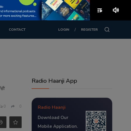
playlist_play
volume_up
/
CONTACT
LOGIN
REGISTER
Radio Haanji App
ੱਚੀ
0
0
Radio Haanji
Download Our
Mobile Application.