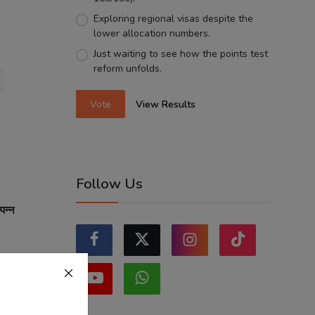
Exploring regional visas despite the
lower allocation numbers.
Just waiting to see how the points test
reform unfolds.
Vote
View Results
Follow Us
पन्न