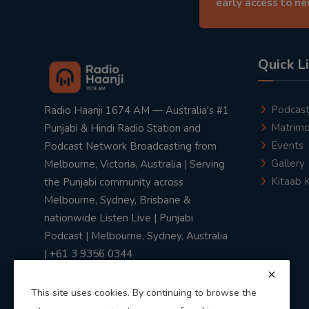
early access to n
Quick L
Podcas
Radio Haanji 1674 AM — Australia's #1
Matrimo
Punjabi & Hindi Radio Station and
Events
Podcast Network Broadcasting from
Gallery
Melbourne, Victoria, Australia | Serving
Kitaab 
the Punjabi community across
Melbourne, Sydney, Brisbane &
nationwide Listen Live | Punjabi
Podcast | Melbourne, Sydney, Australia
| +61 3 9356 0344
This site uses cookies. By continuing to browse the