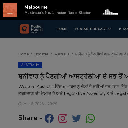
Melbourne
s
Australia's No. 1 Indian Radio Station
HOME
PUNJABI PODCAST
KITA
Login
Register
Home
Home
Updates
Australia
ਸ਼ਨੀਵਾਰ ਨੂੰ ਪੈਣਗੀਆਂ ਆਸਟ੍ਰੇਲੀਆ ਦੇ ਸਭ
Punjabi Podcast
AUSTRALIA
Kitaab Kahani
ਸ਼ਨੀਵਾਰ ਨੂੰ ਪੈਣਗੀਆਂ ਆਸਟ੍ਰੇਲੀਆ ਦੇ ਸਭ ਤੋਂ ਅਮ
Gallery
Western Australia ਵਿੱਚ 8 ਮਾਰਚ ਨੂੰ ਚੋਣਾਂ ਹੋ ਰਹੀਆਂ ਹਨ, ਜਿਸ ਵ
ਭਾਗੀਦਾਰੀ ਦੀ ਉਮੀਦ ਹੈ ਅਤੇ Legislative Assembly ਅਤੇ Legisla
Sponsors
Mar 6, 2025 - 20:29
Matrimonial
Share -
Event