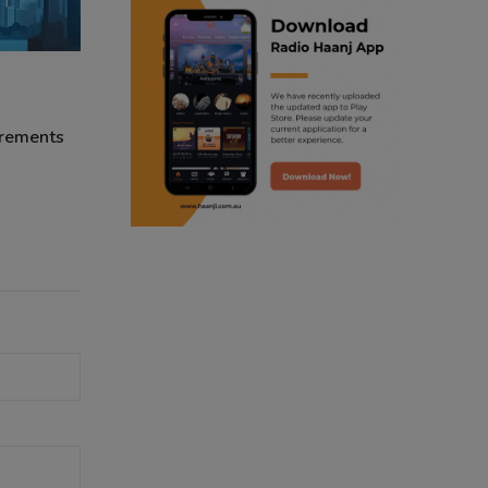
ranjodh singh
radio haanji updates
irements
punjabi podcast australia
punjabi kahani
kitaab kahani
punjabi story