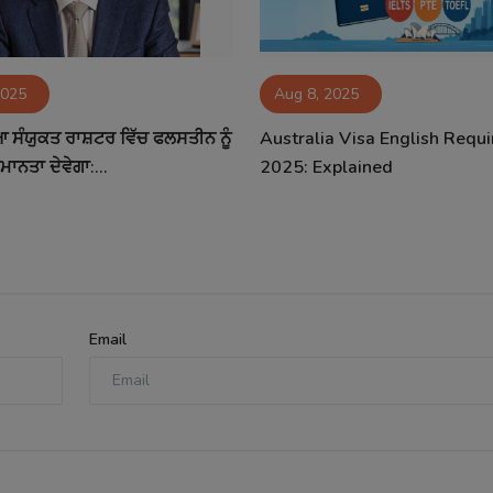
2025
Aug 8, 2025
ਸੰਯੁਕਤ ਰਾਸ਼ਟਰ ਵਿੱਚ ਫਲਸਤੀਨ ਨੂੰ
Australia Visa English Requ
ਮਾਨਤਾ ਦੇਵੇਗਾ:...
2025: Explained
Email