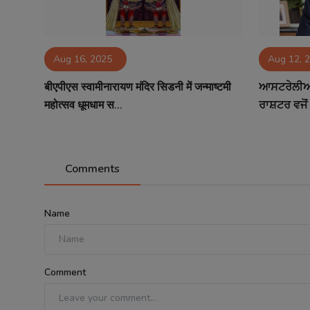
Aug 16, 2025
Aug 12, 
बीएपीएस स्वामीनारायण मंदिर सिडनी में जन्माष्टमी
ਆਸਟਰੇਲੀਆ 
महोत्सव धूमधाम स...
ਰਾਸ਼ਟਰ ਵਜੋਂ 
Comments
Name
Comment