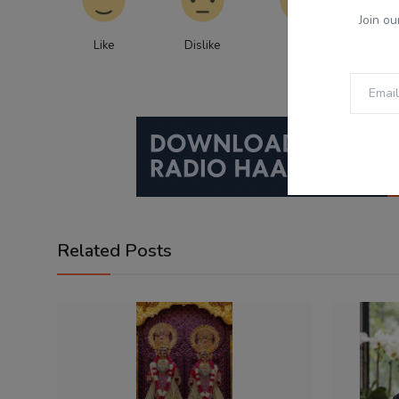
Join ou
Like
Dislike
Love
Fu
Related Posts