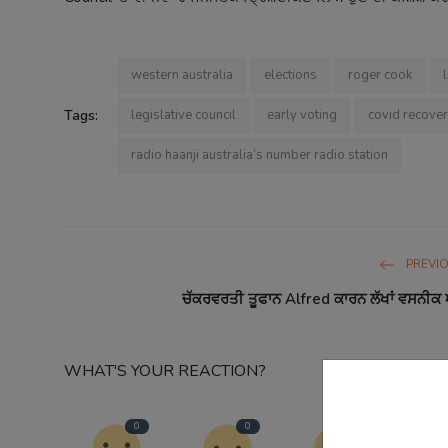
western australia
elections
roger cook
Tags:
legislative council
early voting
covid recove
radio haanji australia’s number radio station
PREVI
ਚੱਕਰਵਰਤੀ ਤੂਫਾਨ Alfred ਕਾਰਨ ਲੱਖਾਂ ਵਸਨੀਕ
WHAT'S YOUR REACTION?
0
0
0