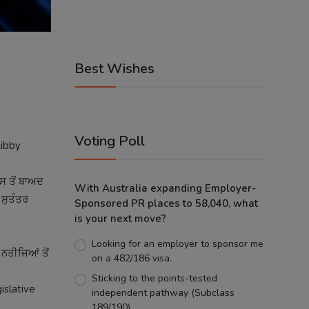
Best Wishes
Voting Poll
Libby
ਸ ਤੋਂ ਬਾਅਦ
With Australia expanding Employer-
 ਸੁਤੰਤਰ
Sponsored PR places to 58,040, what
is your next move?
Looking for an employer to sponsor me
 ਨਤੀਜਿਆਂ ਤੋਂ
on a 482/186 visa.
Sticking to the points-tested
islative
independent pathway (Subclass
189/190).