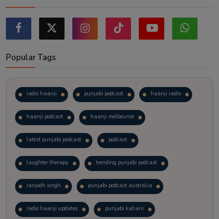
Popular Tags
radio haanji
punjabi podcast
haanji radio
haanji podcast
haanji melbourne
latest punjabi podcast
podcast
laughter therapy
trending punjabi podcast
ranjodh singh
punjabi podcast australia
radio haanji updates
punjabi kahani