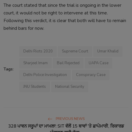
The court stated that since the trial is ongoing in the lower
court, it would not be right to intervene at this time.
Following this verdict, it is clear that both will have to remain
behind bars for now.
Delhi Riots 2020
Supreme Court
Umar Khalid
Sharjeel Imam
Bail Rejected
UAPA Case
Tags:
Delhi Police Investigation
Conspiracy Case
JNU Students
National Security
PREVIOUS NEWS
328 ਪਾਵਨ ਸਰੂਪਾਂ ਦਾ ਮਾਮਲਾ: SIT ਵੱਲੋਂ 15 ਥਾਵਾਂ 'ਤੇ ਛਾਪੇਮਾਰੀ, ਰਿਕਾਰਡ