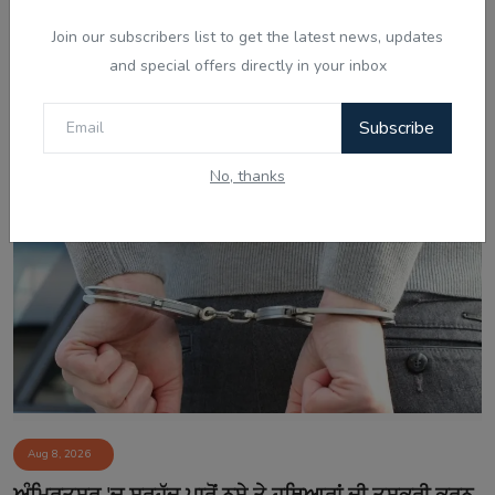
Join our subscribers list to get the latest news, updates
and special offers directly in your inbox
Aug 8, 2026
ਅਕਾਲ ਤਖ਼ਤ ਵੱਲੋਂ ਬਣਾਏ ਪੈਨਲ ਨੇ ਪੰਜਾਬ ਸਰਕਾਰ ਨਾਲ ਅੱਗੇ
Subscribe
ਗੱਲਬਾਤ ਕਰਨ ਤੋਂ...
No, thanks
Aug 8, 2026
ਅੰਮ੍ਰਿਤਸਰ 'ਚ ਸਰਹੱਦ ਪਾਰੋਂ ਨਸ਼ੇ ਤੇ ਹਥਿਆਰਾਂ ਦੀ ਤਸਕਰੀ ਕਰਨ