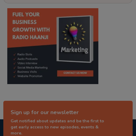
kitaab kahani
punjabi story
Sign up for our newsletter
Get notified about updates and be the first to
get early access to new episodes, events &
more.