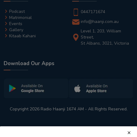
Podcast
0447171674
Matrimonial
info@haanji.com.au
Events
Gallery
Level 1, 203, William
Kitaab Kahani
Street,
St Albans, 3021, Victoria
Download Our Apps
Copyright 2026 Radio Haanji 1674 AM - All Rights Reserved.