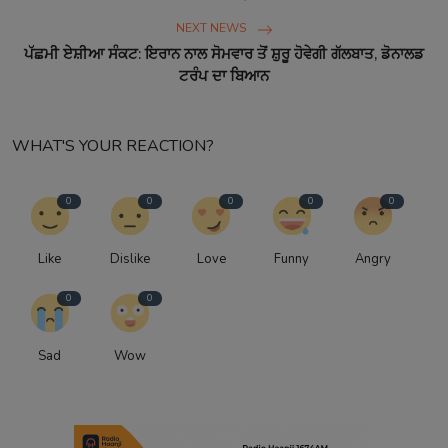
NEXT NEWS
ਪੱਛਮੀ ਏਸ਼ੀਆ ਸੰਕਟ: ਇਰਾਨ ਨਾਲ ਸੋਮਵਾਰ ਤੋਂ ਸ਼ੁਰੂ ਹੋਵੇਗੀ ਗੱਲਬਾਤ, ਡੋਨਾਲਡ
ਟਰੰਪ ਦਾ ਬਿਆਨ
WHAT'S YOUR REACTION?
0
0
0
0
0
Like
Dislike
Love
Funny
Angry
0
0
Sad
Wow