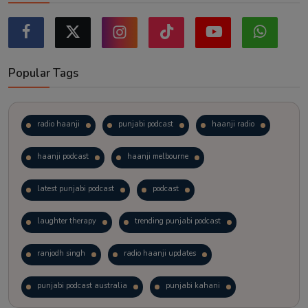
Popular Tags
radio haanji
punjabi podcast
haanji radio
haanji podcast
haanji melbourne
latest punjabi podcast
podcast
laughter therapy
trending punjabi podcast
ranjodh singh
radio haanji updates
punjabi podcast australia
punjabi kahani