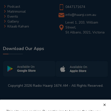
Podcast
0447171674
Matrimonial
info@haanji.com.au
Events
Gallery
Level 1, 203, William
Kitaab Kahani
Street,
St Albans, 3021, Victoria
Download Our Apps
Copyright 2026 Radio Haanji 1674 AM - All Rights Reserved.