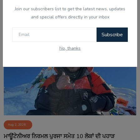
Join our subscribers list to get the latest news, updates
Aug 2, 2026
and special offers directly in your inbox
ਗੈਰ-ਕਾਨੂੰਨੀ ਪ੍ਰਵਾਸ ਵਿਰੁੱਧ ਆਸਟ੍ਰੇਲੀਆਈ ਸਰਕਾਰ ਦਾ ਸਖ਼ਤ
ਰੁੱਖ, ਨਵੇਂ ਨਿ...
Subscribe
No, thanks
Aug 2, 2026
ਮਾਊਂਟੇਨੀਅਰ ਨਿਰਮਲ ਪੁਰਜਾ ਸਮੇਤ 10 ਲੋਕਾਂ ਦੀ ਪਹਾੜ