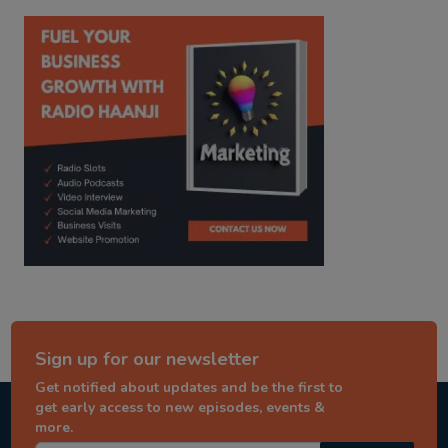
kitaab kahani
punjabi story
Sign up for our newsletter
Get notified about updates and be the first to
get early access to new episodes, events &
more.