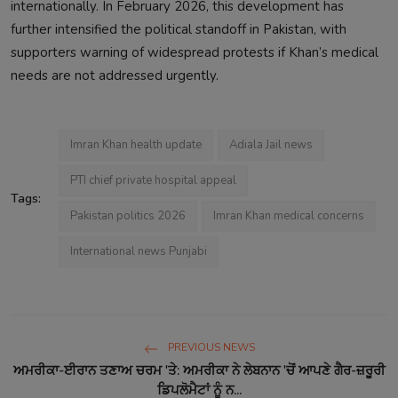
internationally. In February 2026, this development has
further intensified the political standoff in Pakistan, with
supporters warning of widespread protests if Khan’s medical
needs are not addressed urgently.
Imran Khan health update
Adiala Jail news
PTI chief private hospital appeal
Tags:
Pakistan politics 2026
Imran Khan medical concerns
International news Punjabi
PREVIOUS NEWS
ਅਮਰੀਕਾ-ਈਰਾਨ ਤਣਾਅ ਚਰਮ 'ਤੇ: ਅਮਰੀਕਾ ਨੇ ਲੇਬਨਾਨ 'ਚੋਂ ਆਪਣੇ ਗੈਰ-ਜ਼ਰੂਰੀ
ਡਿਪਲੋਮੈਟਾਂ ਨੂੰ ਨ...