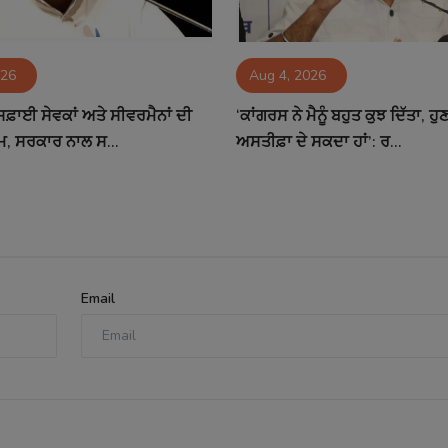
026
Aug 4, 2026
ਸਫ਼ਾਈ ਸੇਵਕਾਂ ਅਤੇ ਸੀਵਰਮੈਨਾਂ ਦੀ
‘ਕਾਂਗਰਸ ਨੇ ਮੈਨੂੰ ਬਹੁਤ ਕੁਝ ਦਿੱਤਾ, ਹੁਣ 
ਮ, ਸਰਕਾਰ ਨਾਲ ਸ...
ਅਸਤੀਫ਼ਾ ਦੇ ਸਕਦਾ ਹਾਂ’: ਰ...
Email