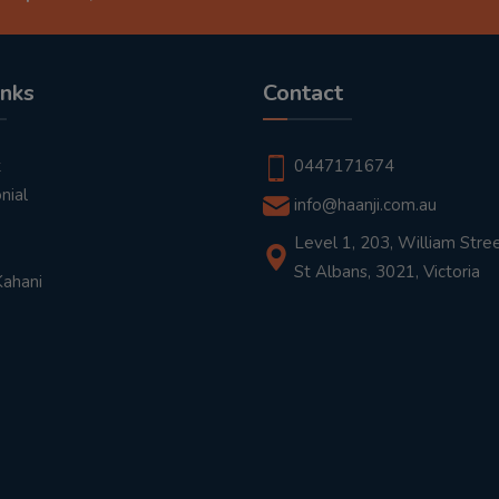
inks
Contact
t
0447171674
nial
info@haanji.com.au
Level 1, 203, William Stree
St Albans, 3021, Victoria
Kahani