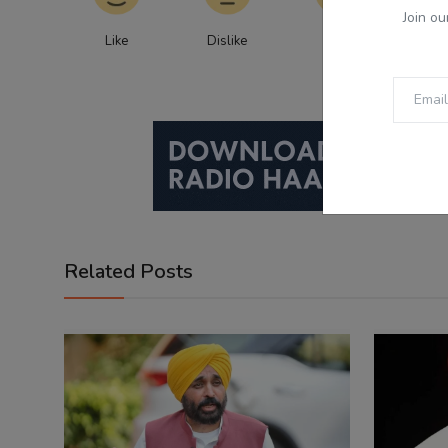
Join ou
Like
Dislike
Love
Fu
Related Posts