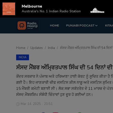
Melbourne
s
Australia's No. 1 Indian Radio Station
HOME
PUNJABI PODCAST
KITA
Login
Register
Home
Home
Updates
India
ਸੰਸਦ ਮੈਂਬਰ ਅੰਮ੍ਰਿਤਪਾਲ ਸਿੰਘ ਦੀ 54 ਦਿਨਾਂ 
Punjabi Podcast
INDIA
Kitaab Kahani
ਸੰਸਦ ਮੈਂਬਰ ਅੰਮ੍ਰਿਤਪਾਲ ਸਿੰਘ ਦੀ 54 ਦਿਨਾਂ ਦੀ
Gallery
ਕੇਂਦਰ ਸਰਕਾਰ ਨੇ ਪੰਜਾਬ ਅਤੇ ਹਰਿਆਣਾ ਹਾਈ ਕੋਰਟ ਨੂੰ ਸੂਚਿਤ ਕੀਤਾ ਹੈ ਕਿ 
ਗਈ ਹੈ। ਇਹ ਜਾਣਕਾਰੀ ਚੀਫ ਜਸਟਿਸ ਸ਼ੀਲ ਨਾਗੂ ਅਤੇ ਜਸਟਿਸ ਸੁਮਿਤ ਗੋਇਲ 
Sponsors
15 ਮੈਂਬਰੀ ਕਮੇਟੀ ਬਣਾਈ ਸੀ। ਲੋਕ ਸਭਾ ਸਕੱਤਰੇਤ ਦੇ 11 ਮਾਰਚ ਦੇ ਪੱਤ
ਸੰਸਦ ਮੈਂਬਰਸ਼ਿਪ ਸੰਬੰਧੀ ਚਿੰਤਾਵਾਂ ਹੁਣ ਦੂਰ ਹੋ ਗਈਆਂ ਹਨ।
Matrimonial
Mar 14, 2025 - 20:51
Event