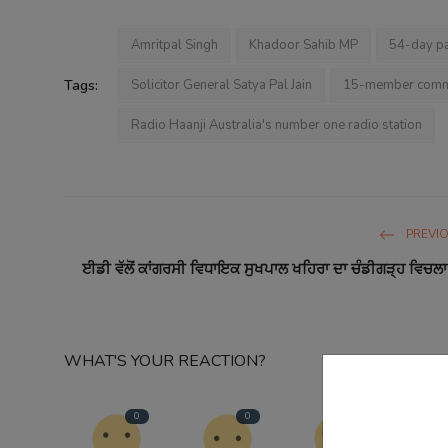
Amritpal Singh
Khadoor Sahib MP
54-day pa
Tags:
Solicitor General Satya Pal Jain
15-member comm
Radio Haanji Australia's number one radio station
PREVI
ਈਡੀ ਵੱਲੋਂ ਕਾਂਗਰਸੀ ਵਿਧਾਇਕ ਸੁਖਪਾਲ ਖਹਿਰਾ ਦਾ ਚੰਡੀਗੜ੍ਹ ਵਿਚਲ
WHAT'S YOUR REACTION?
0
0
0