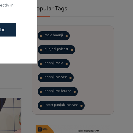
ectly in
Popular Tags
ibe
radio haanji
punjabi podcast
haanji radio
haanji podcast
haanji melbourne
latest punjabi podcast
podcast
laughter therapy
trending punjabi podcast