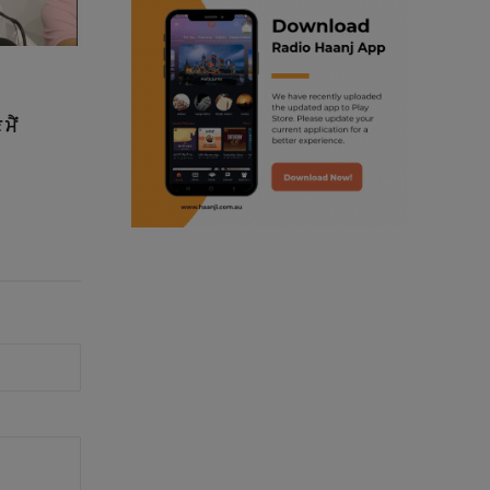
ranjodh singh
radio haanji updates
ਮੈਂ
punjabi podcast australia
punjabi kahani
kitaab kahani
punjabi story