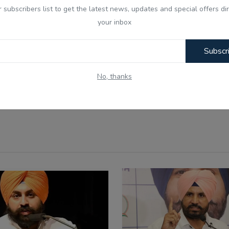
r subscribers list to get the latest news, updates and special offers dir
nny
Angry
Sad
Wow
your inbox
Subscr
No, thanks