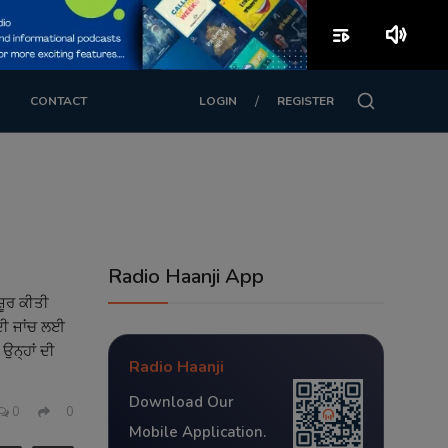
playlist_play
volume_up
/
CONTACT
LOGIN
REGISTER
Radio Haanji App
਼ੂਰ ਕੀਤੀ
 ਦੀ ਜਾਂਚ ਲਈ
ਉਨ੍ਹਾਂ ਦੀ
Radio Haanji
Download Our
0
0
Mobile Application.