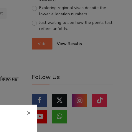
Exploring regional visas despite the
rt
lower allocation numbers.
Just waiting to see how the points test
reform unfolds.
Vote
View Results
Follow Us
 ਵਿਧਾਨ ਸਭਾ