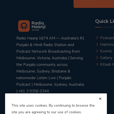
Quick L
Podcas
Radio Haanji 1674 AM — Australia's #1
Matrimo
Punjabi & Hindi Radio Station and
Events
Podcast Network Broadcasting from
Gallery
Melbourne, Victoria, Australia | Serving
Kitaab 
the Punjabi community across
Melbourne, Sydney, Brisbane &
nationwide Listen Live | Punjabi
Podcast | Melbourne, Sydney, Australia
| +61 3 9356 0344
This site uses cookies. By continuing to browse the
site you are agreeing to our use of cookies.