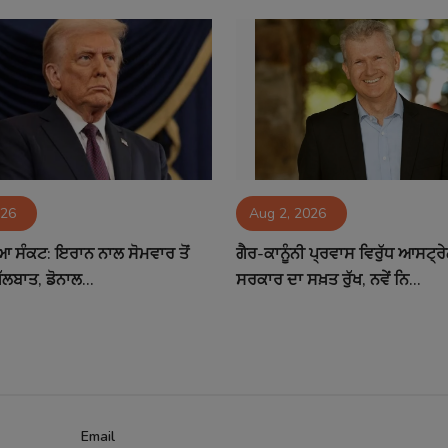
026
Aug 2, 2026
ਆ ਸੰਕਟ: ਇਰਾਨ ਨਾਲ ਸੋਮਵਾਰ ਤੋਂ
ਗੈਰ-ਕਾਨੂੰਨੀ ਪ੍ਰਵਾਸ ਵਿਰੁੱਧ ਆਸਟ
 ਗੱਲਬਾਤ, ਡੋਨਾਲ...
ਸਰਕਾਰ ਦਾ ਸਖ਼ਤ ਰੁੱਖ, ਨਵੇਂ ਨਿ...
Email