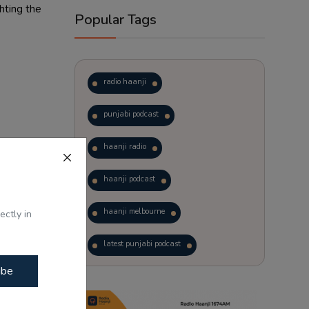
hting the
Popular Tags
radio haanji
punjabi podcast
haanji radio
s
ICE
haanji podcast
haanji melbourne
ectly in
latest punjabi podcast
ibe
podcast
laughter therapy
ਂ ਵੋਟਾਂ
trending punjabi podcast