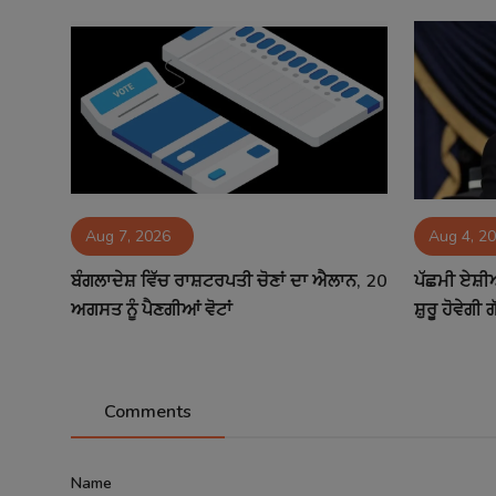
Aug 7, 2026
Aug 4, 2
ਬੰਗਲਾਦੇਸ਼ ਵਿੱਚ ਰਾਸ਼ਟਰਪਤੀ ਚੋਣਾਂ ਦਾ ਐਲਾਨ, 20
ਪੱਛਮੀ ਏਸ਼ੀ
ਅਗਸਤ ਨੂੰ ਪੈਣਗੀਆਂ ਵੋਟਾਂ
ਸ਼ੁਰੂ ਹੋਵੇਗੀ
Comments
Name