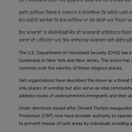
ਹਨ। ਸੰਵੇਦਨਸ਼ੀਲ ਖੇਤਰਾਂ ਵਿੱਚ ਗੁਰਦੁਆਰੇ, ਚਰਚ ਅਤੇ ਹੋਰ ਧਾਰਮਿਕ ਸਥ
ਗ੍ਰਹਿ ਸੁਰੱਖਿਆ ਵਿਭਾਗ ਦੇ ਤਰਜਮਾਨ ਨੇ ਦੋਹਰਾਇਆ ਕਿ ਅਜਿਹੇ ਪਕੜੇ ਜਾ 
ਇਹ ਯਕੀਨੀ ਬਣਾਵੇਗਾ ਕਿ ਇਸ ਸਮੱਸਿਆ ਦਾ ਹੱਲ ਕੱਦਰਾਂ ਅਤੇ ਨਿਯਮਾਂ ਅਨ
ਇਸ ਕਾਰਵਾਈ ’ਤੇ ਐੱਸਏਐੱਲਡੀਐੱਫ ਦੀ ਕਾਰਜਕਾਰੀ ਡਾਇਰੈਕਟਰ ਕਿਰਨ ਕੌ
ਸਥਾਨਾਂ ਦੀ ਪਵਿੱਤਰਤਾ ਅਤੇ ਸਿੱਖ ਭਾਈਚਾਰਕ ਸਦਭਾਵਨਾ ਲਈ ਗੰਭੀਰ ਚੁਨੌ
The U.S. Department of Homeland Security (DHS) has inten
Gurdwaras in New York and New Jersey. This action has 
concerns over the sanctity of these religious places.
Sikh organizations have described the move as a threat t
only places of worship but also serve as vital communit
address issues of undocumented immigrants and their al
Under directives issued after Donald Trump’s inaugura
Protection (CBP) now have broader authority to operate
to prevent misuse of such areas by individuals avoiding a