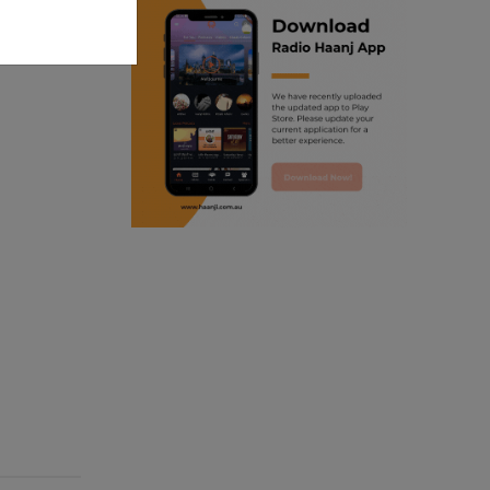
ranjodh singh
punjabi podcast australia
radio haanji updates
punjabi kahani
kitaab kahani
punjabi story