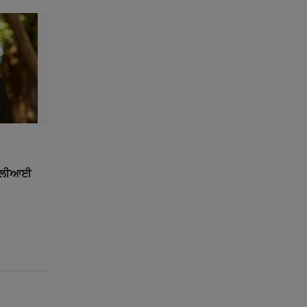
੍ਰੇਲੀਆਈ