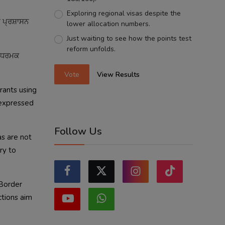
Exploring regional visas despite the
 ਪ੍ਰਸ਼ਾਸਨ
lower allocation numbers.
Just waiting to see how the points test
reform unfolds.
ਂ ਧਰਮਕ
Vote
View Results
rants using
 expressed
Follow Us
as are not
ry to
 Border
ctions aim