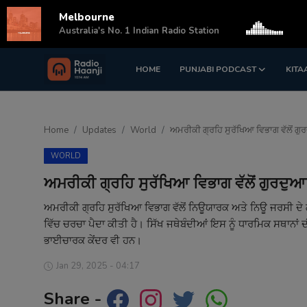
Melbourne
s
Australia's No. 1 Indian Radio Station
HOME
PUNJABI PODCAST
KITA
Login
Register
Home
Home
Updates
World
ਅਮਰੀਕੀ ਗ੍ਰਹਿ ਸੁਰੱਖਿਆ ਵਿਭਾਗ ਵੱਲੋਂ ਗੁਰ
Punjabi Podcast
WORLD
Kitaab Kahani
ਅਮਰੀਕੀ ਗ੍ਰਹਿ ਸੁਰੱਖਿਆ ਵਿਭਾਗ ਵੱਲੋਂ ਗੁਰਦੁਆਰ
Gallery
ਅਮਰੀਕੀ ਗ੍ਰਹਿ ਸੁਰੱਖਿਆ ਵਿਭਾਗ ਵੱਲੋਂ ਨਿਊਯਾਰਕ ਅਤੇ ਨਿਊ ਜਰਸੀ ਦੇ 
ਵਿੱਚ ਚਰਚਾ ਪੈਦਾ ਕੀਤੀ ਹੈ। ਸਿੱਖ ਜਥੇਬੰਦੀਆਂ ਇਸ ਨੂੰ ਧਾਰਮਿਕ ਸਥਾਨਾ
Sponsors
ਭਾਈਚਾਰਕ ਕੇਂਦਰ ਵੀ ਹਨ।
Matrimonial
Jan 29, 2025 - 04:17
Share -
Event