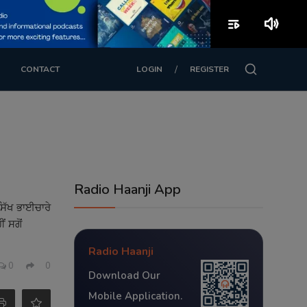
playlist_play
volume_up
/
CONTACT
LOGIN
REGISTER
Radio Haanji App
ਸਿੱਖ ਭਾਈਚਾਰੇ
 ਸਗੋਂ
Radio Haanji
0
0
Download Our
Mobile Application.