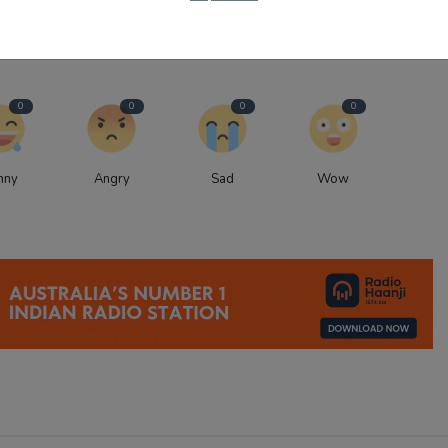
0
0
0
0
nny
Angry
Sad
Wow