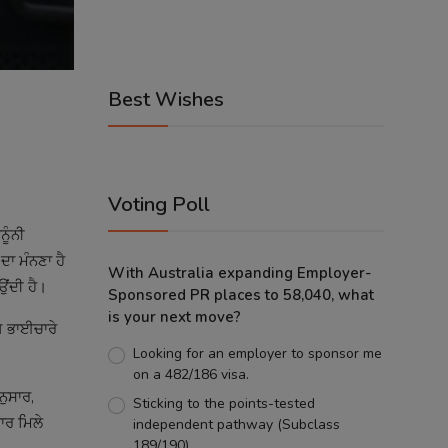
Best Wishes
Voting Poll
ੂੰਨੀ
ਾ ਮੰਨਣਾ ਹੈ
With Australia expanding Employer-
ਉਂਦੀ ਹੈ।
Sponsored PR places to 58,040, what
is your next move?
ੱਖ ਭਾਈਚਾਰੇ
Looking for an employer to sponsor me
on a 482/186 visa.
ਨੁਸਾਰ,
Sticking to the points-tested
ਾਰ ਮਿਲੇ
independent pathway (Subclass
189/190).