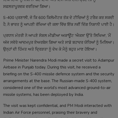
ਸਫਲਤਾਪੂਰਵਕ ਵਰਤਿਆ ਗਿਆ।
S-400 ਪ੍ਰਣਾਲੀ, ਜੋ ਕਿ 600 ਕਿਲੋਮੀਟਰ ਤੱਕ ਦੇ ਟੀਚਿਆਂ ਨੂੰ ਟਰੈਕ ਕਰ ਸਕਦੀ
ਹੈ, ਨੇ ਭਾਰਤ ਨੂੰ ਆਪਣੀ ਰੱਖਿਆ ਦੀ ਕਲਾ ਵਿੱਚ ਇੱਕ ਨਵੀਂ ਦਿੱਗ ਨਿਸ਼ਾਨੀ ਪਾਈ ਹੈ।
ਪ੍ਰਧਾਨ ਮੰਤਰੀ ਨੇ ਆਪਣੇ ਸੋਸ਼ਲ ਮੀਡੀਆ ਅਕਾਊਂਟ 'ਐਕਸ' ਉੱਤੇ ਲਿਖਿਆ, ‘ਮੈਂ
ਅੱਜ ਸਵੇਰੇ ਆਦਮਪੁਰ ਏਅਰਬੇਸ ਗਿਆ ਅਤੇ ਸਾਡੇ ਬਹਾਦਰ ਯੋਧਿਆਂ ਨੂੰ ਮਿਲਿਆ।
ਉਨ੍ਹਾਂ ਦੀ ਹਿੰਮਤ ਅਤੇ ਦ੍ਰਿੜਤਾ ਨੂੰ ਦੇਖ ਕੇ ਮੈਨੂੰ ਬਹੁਤ ਮਾਣ ਹੋਇਆ।
Prime Minister Narendra Modi made a secret visit to Adampur
Airbase in Punjab today. During this visit, he received a
briefing on the S-400 missile defence system and the security
arrangements at the base. The Russian-made S-400 system,
considered one of the world’s most advanced ground-to-air
missile systems, has been deployed by India.
The visit was kept confidential, and PM Modi interacted with
Indian Air Force personnel, praising their bravery and