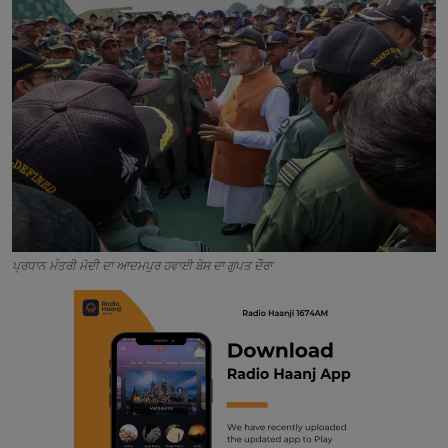
Contact
ਪ੍ਰਧਾਨ ਮੰਤਰੀ ਮੋਦੀ ਦਾ ਆਦਮਪੁਰ ਹਵਾਈ ਬੇਸ ਦਾ ਗੁਪਤ ਦੌਰਾ