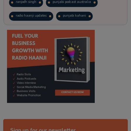
ranjodh singh
punjabi podcast australia
radio haanji updates
punjabi kahani
kitaab kahani
punjabi story
Sign up for our newsletter