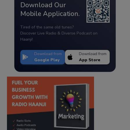
Download Our
Mobile Application.
Tired of the same old tunes?
Discover Live Radio & Diverse Podcast on
Haanji!
Download from
Download from
Google Play
App Store