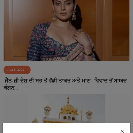
Aug 8, 2026
‘ਜੈੱਨ-ਜ਼ੀ ਦੇਸ਼ ਦੀ ਸਭ ਤੋਂ ਵੱਡੀ ਤਾਕਤ ਅਤੇ ਮਾਣ’: ਵਿਵਾਦ ਤੋਂ ਬਾਅਦ
ਕੰਗਨ...