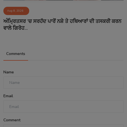
Aug 8, 2026
ਅੰਮ੍ਰਿਤਸਰ 'ਚ ਸਰਹੱਦ ਪਾਰੋਂ ਨਸ਼ੇ ਤੇ ਹਥਿਆਰਾਂ ਦੀ ਤਸਕਰੀ ਕਰਨ
ਵਾਲੇ ਗਿਰੋਹ...
Comments
Name
Email
Comment