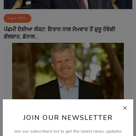
Aug 4, 2026
ਪੱਛਮੀ ਏਸ਼ੀਆ ਸੰਕਟ: ਇਰਾਨ ਨਾਲ ਸੋਮਵਾਰ ਤੋਂ ਸ਼ੁਰੂ ਹੋਵੇਗੀ
ਗੱਲਬਾਤ, ਡੋਨਾਲ...
JOIN OUR NEWSLETTER
Aug 2, 2026
Join our subscribers list to get the latest news, updates
ਗੈਰ-ਕਾਨੂੰਨੀ ਪ੍ਰਵਾਸ ਵਿਰੁੱਧ ਆਸਟ੍ਰੇਲੀਆਈ ਸਰਕਾਰ ਦਾ ਸਖ਼ਤ