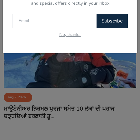
and special offers directly in your inbox
ਰੁੱਖ, ਨਵੇਂ ਨਿ...
Subscribe
No, thanks
Aug 2, 2026
ਮਾਊਂਟੇਨੀਅਰ ਨਿਰਮਲ ਪੁਰਜਾ ਸਮੇਤ 10 ਲੋਕਾਂ ਦੀ ਪਹਾੜ
ਚੜ੍ਹਦਿਆਂ ਬਰਫ਼ਾਨੀ ਤੂ...