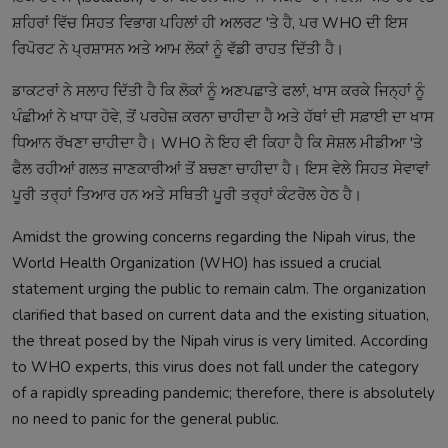
ਸ਼ਹਿਰਾਂ ਵਿੱਚ ਸਿਹਤ ਵਿਭਾਗ ਪਹਿਲਾਂ ਹੀ ਅਲਰਟ 'ਤੇ ਹੈ, ਪਰ WHO ਦੀ ਇਸ
ਰਿਪੋਰਟ ਨੇ ਪ੍ਰਸ਼ਾਸਨ ਅਤੇ ਆਮ ਲੋਕਾਂ ਨੂੰ ਵੱਡੀ ਰਾਹਤ ਦਿੱਤੀ ਹੈ।
ਡਾਕਟਰਾਂ ਨੇ ਸਲਾਹ ਦਿੱਤੀ ਹੈ ਕਿ ਲੋਕਾਂ ਨੂੰ ਅਣਪਛਾਤੇ ਫਲਾਂ, ਖਾਸ ਕਰਕੇ ਜਿਨ੍ਹਾਂ ਨੂੰ
ਪੰਛੀਆਂ ਨੇ ਖਾਧਾ ਹੋਵੇ, ਤੋਂ ਪਰਹੇਜ਼ ਕਰਨਾ ਚਾਹੀਦਾ ਹੈ ਅਤੇ ਹੱਥਾਂ ਦੀ ਸਫ਼ਾਈ ਦਾ ਖਾਸ
ਧਿਆਨ ਰੱਖਣਾ ਚਾਹੀਦਾ ਹੈ। WHO ਨੇ ਇਹ ਵੀ ਕਿਹਾ ਹੈ ਕਿ ਸੋਸ਼ਲ ਮੀਡੀਆ 'ਤੇ
ਫੈਲ ਰਹੀਆਂ ਗਲਤ ਜਾਣਕਾਰੀਆਂ ਤੋਂ ਬਚਣਾ ਚਾਹੀਦਾ ਹੈ। ਇਸ ਵੇਲੇ ਸਿਹਤ ਸੇਵਾਵਾਂ
ਪੂਰੀ ਤਰ੍ਹਾਂ ਤਿਆਰ ਹਨ ਅਤੇ ਸਥਿਤੀ ਪੂਰੀ ਤਰ੍ਹਾਂ ਕੰਟਰੋਲ ਹੇਠ ਹੈ।
Amidst the growing concerns regarding the Nipah virus, the
World Health Organization (WHO) has issued a crucial
statement urging the public to remain calm. The organization
clarified that based on current data and the existing situation,
the threat posed by the Nipah virus is very limited. According
to WHO experts, this virus does not fall under the category
of a rapidly spreading pandemic; therefore, there is absolutely
no need to panic for the general public.