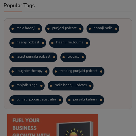
Popular Tags
radio haanji
punjabi podcast
haanji radio
haanji podcast
haanji melbourne
latest punjabi podcast
podcast
laughter therapy
trending punjabi podcast
ranjodh singh
radio haanji updates
punjabi podcast australia
punjabi kahani
kitaab kahani
punjabi story