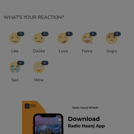
WHAT'S YOUR REACTION?
0
0
0
0
0
Like
Dislike
Love
Funny
Angry
0
0
Sad
Wow