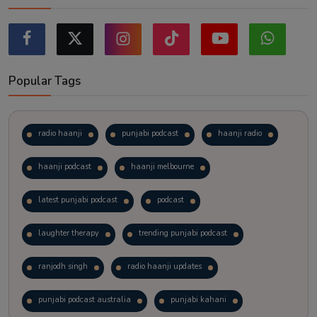
Popular Tags
radio haanji
punjabi podcast
haanji radio
haanji podcast
haanji melbourne
latest punjabi podcast
podcast
laughter therapy
trending punjabi podcast
ranjodh singh
radio haanji updates
punjabi podcast australia
punjabi kahani