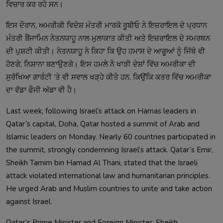
ਵਿਚਾਰ ਕਰ ਰਹੇ ਸਨ।
ਇਸ ਦੌਰਾਨ, ਅਮਰੀਕੀ ਵਿਦੇਸ਼ ਮੰਤਰੀ ਮਾਰਕੋ ਰੂਬੀਓ ਨੇ ਇਜ਼ਰਾਇਲ ਦੇ ਪ੍ਰਧਾਨ
ਮੰਤਰੀ ਬੈਂਜਾਮਿਨ ਨੇਤਨਯਾਹੂ ਨਾਲ ਮੁਲਾਕਾਤ ਕੀਤੀ ਅਤੇ ਇਜ਼ਰਾਇਲ ਦੇ ਸਮਰਥਨ
ਦੀ ਪੁਸ਼ਟੀ ਕੀਤੀ। ਨੇਤਨਯਾਹੂ ਨੇ ਕਿਹਾ ਕਿ ਉਹ ਹਮਾਸ ਦੇ ਆਗੂਆਂ ਨੂੰ ਜਿੱਥੇ ਵੀ
ਹੋਣਗੇ, ਨਿਸ਼ਾਨਾ ਬਣਾਉਣਗੇ। ਇਸ ਹਮਲੇ ਨੇ ਖਾੜੀ ਦੇਸ਼ਾਂ ਵਿੱਚ ਅਮਰੀਕਾ ਦੀ
ਸੁਰੱਖਿਆ ਗਾਰੰਟੀ ’ਤੇ ਵੀ ਸਵਾਲ ਖੜ੍ਹੇ ਕੀਤੇ ਹਨ, ਕਿਉਂਕਿ ਕਤਰ ਵਿੱਚ ਅਮਰੀਕਾ
ਦਾ ਵੱਡਾ ਫੌਜੀ ਅੱਡਾ ਵੀ ਹੈ।
Last week, following Israel’s attack on Hamas leaders in
Qatar’s capital, Doha, Qatar hosted a summit of Arab and
Islamic leaders on Monday. Nearly 60 countries participated in
the summit, strongly condemning Israel’s attack. Qatar’s Emir,
Sheikh Tamim bin Hamad Al Thani, stated that the Israeli
attack violated international law and humanitarian principles.
He urged Arab and Muslim countries to unite and take action
against Israel.
Qatar’s Prime Minister and Foreign Minister, Sheikh