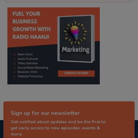
kitaab kahani
punjabi story
Sign up for our newsletter
Get notified about updates and be the first to
get early access to new episodes, events &
more.