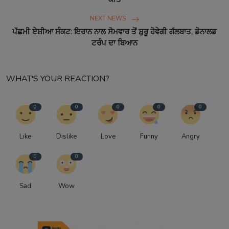
NEXT NEWS
ਪੱਛਮੀ ਏਸ਼ੀਆ ਸੰਕਟ: ਇਰਾਨ ਨਾਲ ਸੋਮਵਾਰ ਤੋਂ ਸ਼ੁਰੂ ਹੋਵੇਗੀ ਗੱਲਬਾਤ, ਡੋਨਾਲਡ
ਟਰੰਪ ਦਾ ਬਿਆਨ
WHAT'S YOUR REACTION?
0
0
0
0
0
Like
Dislike
Love
Funny
Angry
0
0
Sad
Wow