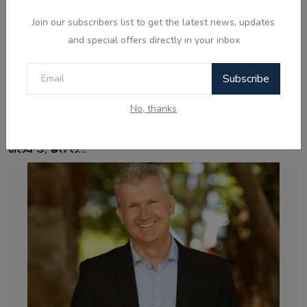
Join our subscribers list to get the latest news, updates
and special offers directly in your inbox
Subscribe
No, thanks
Aug 4, 2026
ਪੱਛਮੀ ਏਸ਼ੀਆ ਸੰਕਟ: ਇਰਾਨ ਨਾਲ ਸੋਮਵਾਰ ਤੋਂ ਸ਼ੁਰੂ ਹੋਵੇਗੀ
ਗੱਲਬਾਤ, ਡੋਨਾਲ...