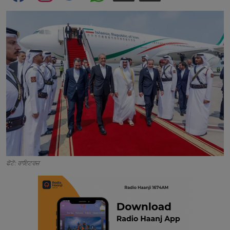
Contact
ਫੋਟੋ: ਰਾਇਟਰਜ਼