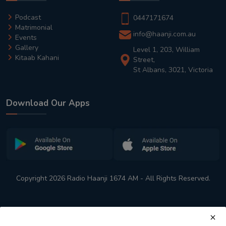
Podcast
0447171674
Matrimonial
info@haanji.com.au
Events
Gallery
Level 1, 203, William
Kitaab Kahani
Street,
St Albans, 3021, Victoria
Download Our Apps
Copyright 2026 Radio Haanji 1674 AM - All Rights Reserved.