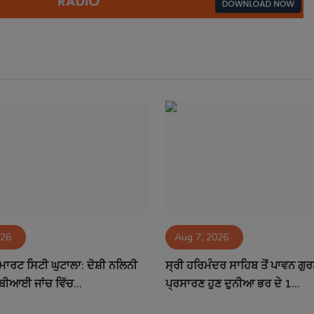
026
Aug 7, 2026
ਮਾਰਟ ਸਿਟੀ ਘੁਟਾਲਾ: ਦੋਸ਼ੀ ਨਲਿਨੀ
ਸ੍ਰੀ ਹਰਿਮੰਦਰ ਸਾਹਿਬ ਤੋਂ ਪਾਵਨ ਗੁ
ਬੀਆਈ ਜਾਂਚ ਵਿੱਚ...
ਪ੍ਰਸਾਰਣ ਹੁਣ ਦੁਨੀਆ ਭਰ ਦੇ 1...