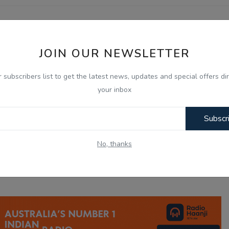
OUS NEWS
NEXT NEWS
ਰਾਂ ਦੀ ਵਧੀ
Gen-Z ਸਾਡੀ ਪੀੜ੍ਹੀ ਨਾਲੋਂ ਵੱਧ ਇਮਾਨਦਾਰ ਅਤੇ ਦੇਸ਼ ਭਗਤ: ਮੋਹਨ 
JOIN OUR NEWSLETTER
ਖੁਆਰੀ
ਵੱਡਾ ਬਿਆਨ
r subscribers list to get the latest news, updates and special offers dir
your inbox
Subscr
0
0
0
0
No, thanks
nny
Angry
Sad
Wow