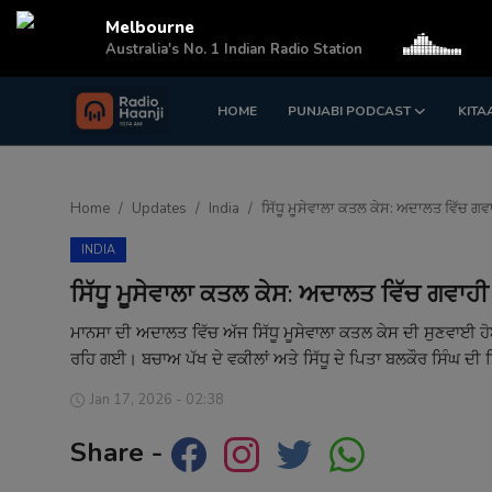
Melbourne
Australia's No. 1 Indian Radio Station
HOME
PUNJABI PODCAST
KITA
Login
Register
Home
Home
Updates
India
ਸਿੱਧੂ ਮੂਸੇਵਾਲਾ ਕਤਲ ਕੇਸ: ਅਦਾਲਤ ਵਿੱਚ ਗਵ
Punjabi Podcast
INDIA
Kitaab Kahani
ਸਿੱਧੂ ਮੂਸੇਵਾਲਾ ਕਤਲ ਕੇਸ: ਅਦਾਲਤ ਵਿੱਚ ਗਵਾਹੀ
Gallery
ਮਾਨਸਾ ਦੀ ਅਦਾਲਤ ਵਿੱਚ ਅੱਜ ਸਿੱਧੂ ਮੂਸੇਵਾਲਾ ਕਤਲ ਕੇਸ ਦੀ ਸੁਣਵਾ
ਰਹਿ ਗਈ। ਬਚਾਅ ਪੱਖ ਦੇ ਵਕੀਲਾਂ ਅਤੇ ਸਿੱਧੂ ਦੇ ਪਿਤਾ ਬਲਕੌਰ ਸਿੰਘ ਦੀ 
Sponsors
Jan 17, 2026 - 02:38
Matrimonial
Share -
Event