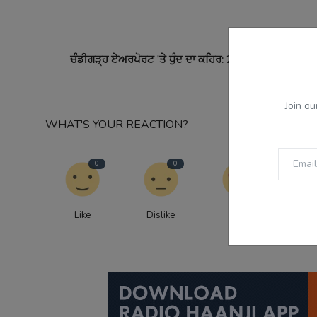
PREVI
ਚੰਡੀਗੜ੍ਹ ਏਅਰਪੋਰਟ 'ਤੇ ਧੁੰਦ ਦਾ ਕਹਿਰ: 21 ਉਡਾਣਾਂ ਰੱਦ, ਮੁਸਾਫ਼
Join ou
WHAT'S YOUR REACTION?
0
0
0
Like
Dislike
Love
Fu