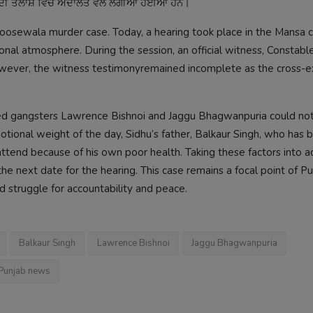
ਾਫ਼ ਦੀ ਤਲਾਸ਼ ਵਿੱਚ ਅਦਾਲਤ ਵੱਲ ਲੱਗੀਆਂ ਹੋਈਆਂ ਹਨ।
oosewala murder case. Today, a hearing took place in the Mansa c
al atmosphere. During the session, an official witness, Constabl
owever, the witness testimonyremained incomplete as the cross-
sed gangsters Lawrence Bishnoi and Jaggu Bhagwanpuria could no
otional weight of the day, Sidhu’s father, Balkaur Singh, who has 
o attend because of his own poor health. Taking these factors into a
he next date for the hearing. This case remains a focal point of P
d struggle for accountability and peace.
Balkaur Singh
Lawrence Bishnoi
Jaggu Bhagwanpuria
Punjab news