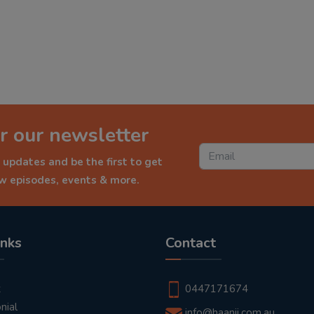
r our newsletter
 updates and be the first to get
ew episodes, events & more.
inks
Contact
t
0447171674
nial
info@haanji.com.au