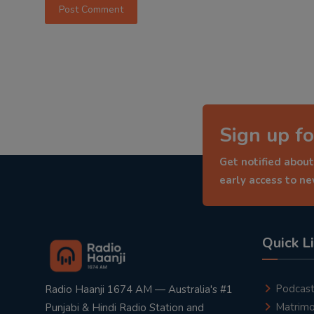
Post Comment
Sign up fo
Get notified about
early access to n
Quick L
Podcas
Radio Haanji 1674 AM — Australia's #1
Matrimo
Punjabi & Hindi Radio Station and