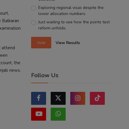
Exploring regional visas despite the
ourt,
lower allocation numbers.
e Balkaran
Just waiting to see how the points test
examination
reform unfolds.
Vote
View Results
t attend
been
ccount, the
unjab news,
Follow Us