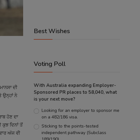
Best Wishes
Voting Poll
With Australia expanding Employer-
 ਮਾਨਸਾ ਦੀ
Sponsored PR places to 58,040, what
ਉਨ੍ਹਾਂ ਨੇ
is your next move?
Looking for an employer to sponsor me
ਰਾਬ ਹੋਣ ਦਾ
on a 482/186 visa.
ੁਝ ਦਿਨਾਂ ਤੋਂ
Sticking to the points-tested
independent pathway (Subclass
ਿਵਾਰ ਅੱਜ ਵੀ
189/190).