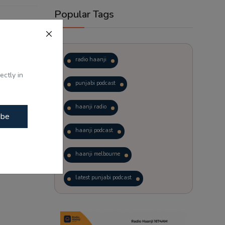
Popular Tags
ਭਾਗਵਤ ਦਾ
radio haanji
ectly in
punjabi podcast
haanji radio
ibe
haanji podcast
haanji melbourne
latest punjabi podcast
podcast
laughter therapy
trending punjabi podcast