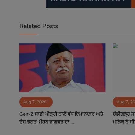
Related Posts
Aug 7, 2026
Aug 7, 2
Gen-Z ਸਾਡੀ ਪੀੜ੍ਹੀ ਨਾਲੋਂ ਵੱਧ ਇਮਾਨਦਾਰ ਅਤੇ
ਚੰਡੀਗੜ੍ਹ ਸ
ਦੇਸ਼ ਭਗਤ: ਮੋਹਨ ਭਾਗਵਤ ਦਾ ...
ਮਲਿਕ ਨੇ ਸੀ