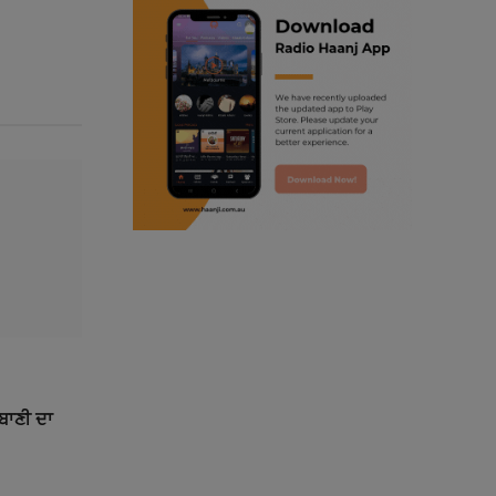
ranjodh singh
radio haanji updates
punjabi podcast australia
punjabi kahani
kitaab kahani
punjabi story
ਰਬਾਣੀ ਦਾ