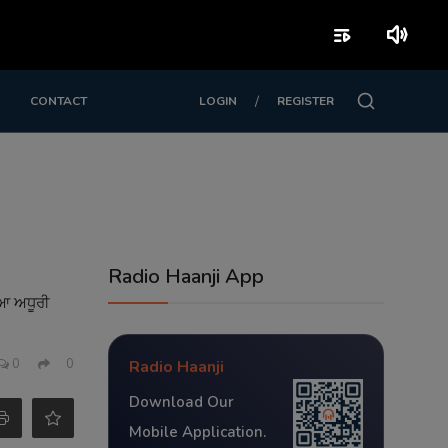
playlist_play
volume_up
/
CONTACT
LOGIN
REGISTER
Radio Haanji App
ਿਆ ਅਧੂਰੀ
0
0
Radio Haanji
Download Our
Mobile Application.