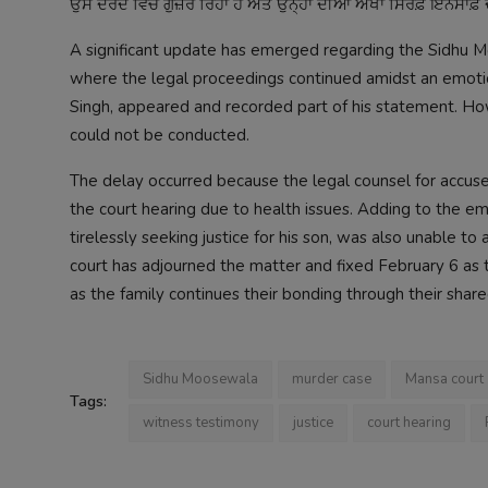
ਉਸੇ ਦਰਦ ਵਿੱਚੋਂ ਗੁਜ਼ਰ ਰਿਹਾ ਹੈ ਅਤੇ ਉਨ੍ਹਾਂ ਦੀਆਂ ਅੱਖਾਂ ਸਿਰਫ਼ ਇਨਸ
A significant update has emerged regarding the Sidhu M
where the legal proceedings continued amidst an emotion
Singh, appeared and recorded part of his statement. H
could not be conducted.
The delay occurred because the legal counsel for accu
the court hearing due to health issues. Adding to the em
tirelessly seeking justice for his son, was also unable t
court has adjourned the matter and fixed February 6 as t
as the family continues their bonding through their share
Sidhu Moosewala
murder case
Mansa court
Tags:
witness testimony
justice
court hearing