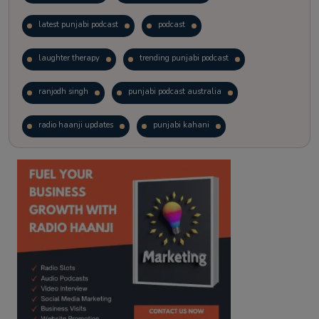
latest punjabi podcast
podcast
laughter therapy
trending punjabi podcast
ranjodh singh
punjabi podcast australia
radio haanji updates
punjabi kahani
kitaab kahani
punjabi story