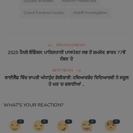
suspect arrested
Munson Healthcare
Grand Traverse County
sheriff investigation
PREVIOUS NEWS
2025 ਹੈਨਲੇ ਇੰਡੈਕਸ: ਪਾਕਿਸਤਾਨੀ ਪਾਸਪੋਰਟ ਸਭ ਤੋਂ ਕਮਜ਼ੋਰ, ਭਾਰਤ 77ਵੇਂ
ਨੰਬਰ ’ਤੇ
NEXT NEWS
ਥਾਈਲੈਂਡ ਵਿੱਚ ਵਾਪਰੀ ਅੰਧਾਧੁੰਦ ਗੋਲੀਬਾਰੀ: ਹਥਿਆਰਬੰਦ ਵਿਦਿਆਰਥੀ ਨੇ ਸਕੂਲ
ਤੇ ਘਰ 'ਚ ਚਲਾਈਆਂ ...
WHAT'S YOUR REACTION?
0
0
0
0
0