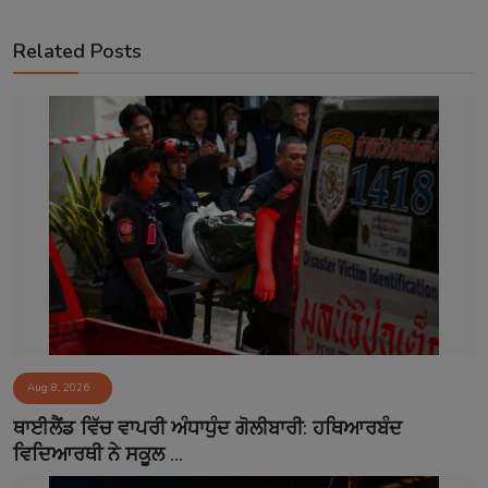
Related Posts
Aug 8, 2026
ਥਾਈਲੈਂਡ ਵਿੱਚ ਵਾਪਰੀ ਅੰਧਾਧੁੰਦ ਗੋਲੀਬਾਰੀ: ਹਥਿਆਰਬੰਦ
ਵਿਦਿਆਰਥੀ ਨੇ ਸਕੂਲ ...