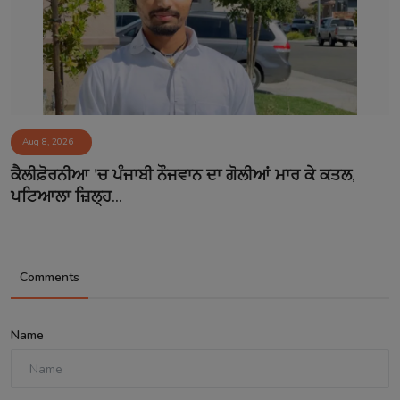
Aug 8, 2026
ਕੈਲੀਫ਼ੋਰਨੀਆ 'ਚ ਪੰਜਾਬੀ ਨੌਜਵਾਨ ਦਾ ਗੋਲੀਆਂ ਮਾਰ ਕੇ ਕਤਲ,
ਪਟਿਆਲਾ ਜ਼ਿਲ੍ਹ...
Comments
Name