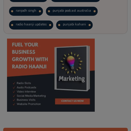
ranjodh singh
punjabi podcast australia
radio haanji updates
punjabi kahani
kitaab kahani
punjabi story