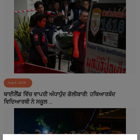
Aug 8, 2026
ਥਾਈਲੈਂਡ ਵਿੱਚ ਵਾਪਰੀ ਅੰਧਾਧੁੰਦ ਗੋਲੀਬਾਰੀ: ਹਥਿਆਰਬੰਦ
ਵਿਦਿਆਰਥੀ ਨੇ ਸਕੂਲ ...