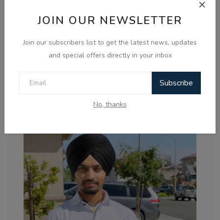
JOIN OUR NEWSLETTER
Join our subscribers list to get the latest news, updates
and special offers directly in your inbox
Subscribe
Aug 8, 2026
ਸ੍ਰੀਲੰਕਾ ਦੀਆਂ ਦੋ ਜੇਲ੍ਹਾਂ ਵਿੱਚ ਭੜਕੀ ਹਿੰਸਾ, 3 ਕੈਦੀਆਂ ਦੀ ਮੌਤ
No, thanks
ਅਤੇ 23...