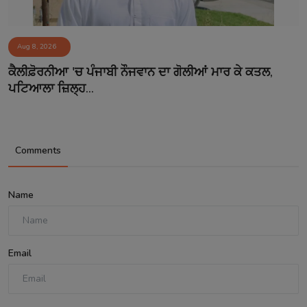
Aug 8, 2026
ਕੈਲੀਫ਼ੋਰਨੀਆ 'ਚ ਪੰਜਾਬੀ ਨੌਜਵਾਨ ਦਾ ਗੋਲੀਆਂ ਮਾਰ ਕੇ ਕਤਲ,
ਪਟਿਆਲਾ ਜ਼ਿਲ੍ਹ...
Comments
Name
Email