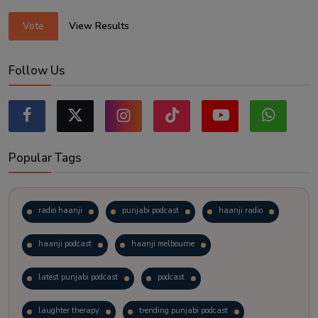
Vote
View Results
Follow Us
Popular Tags
radio haanji
punjabi podcast
haanji radio
haanji podcast
haanji melbourne
latest punjabi podcast
podcast
laughter therapy
trending punjabi podcast