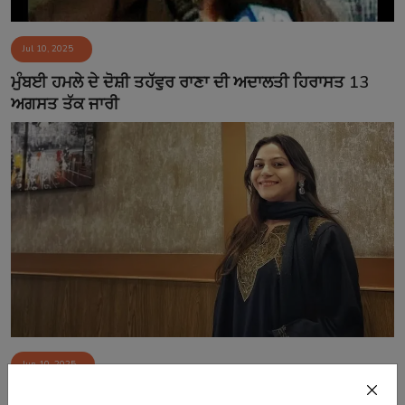
Jul 10, 2025
ਮੁੰਬਈ ਹਮਲੇ ਦੇ ਦੋਸ਼ੀ ਤਹੱਵੁਰ ਰਾਣਾ ਦੀ ਅਦਾਲਤੀ ਹਿਰਾਸਤ 13
ਅਗਸਤ ਤੱਕ ਜਾਰੀ
Jun 10, 2025
ਮੁੜ ਨਿਆਇਕ ਹਿਰਾਸਤ 'ਚ ਯੂਟਿਊਬਰ ਜਯੋਤੀ ਮਲਹੋਤਰਾ