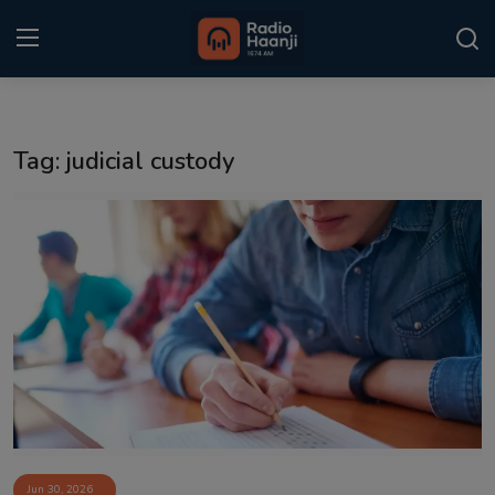
Login
Register
Tag: judicial custody
Home
Punjabi Podcast
Kitaab Kahani
Gallery
Sponsors
Matrimonial
Event
Jun 30, 2026