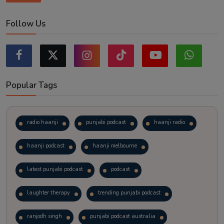
Follow Us
Popular Tags
radio haanji
punjabi podcast
haanji radio
haanji podcast
haanji melbourne
latest punjabi podcast
podcast
laughter therapy
trending punjabi podcast
ranjodh singh
punjabi podcast australia