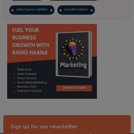
radio haanji updates
punjabi kahani
kitaab kahani
punjabi story
Sign up for our newsletter