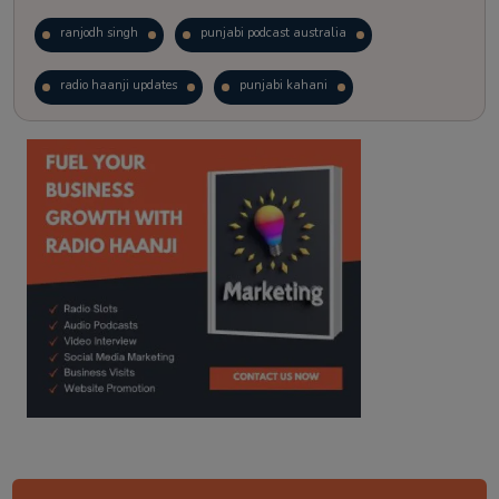
ranjodh singh
punjabi podcast australia
radio haanji updates
punjabi kahani
kitaab kahani
punjabi story