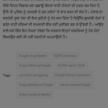
ਜਿੱਥੇ ਸਿਹਤ ਵਿਭਾਗ ਨਸ਼ਾ ਛਡਾਊ ਕੇਂਦਰਾਂ ਰਾਹੀਂ ਪੀੜਤਾਂ ਦੀ ਮਦਦ ਕਰ ਰਿਹਾ ਹੈ,
ਉੱਥੇ ਹੀ ਪੁਲਿਸ ਨੂੰ ਤਸਕਰੀ ਦੇ ਮੁੱਖ ਸਰੋਤਾਂ 'ਤੇ ਵਾਰ ਕਰਨ ਦੀ ਲੋੜ ਹੈ। ਪੰਜਾਬ ਦਾ
ਸਰਹੱਦੀ ਸੂਬਾ ਹੋਣਾ ਵੀ ਇਸ ਚੁਣੌਤੀ ਨੂੰ ਹੋਰ ਵਧਾ ਦਿੰਦਾ ਹੈ ਕਿਉਂਕਿ ਗੁਆਂਢੀ ਦੇਸ਼ਾਂ ਤੋਂ
ਡਰੋਨ ਰਾਹੀਂ ਨਸ਼ਿਆਂ ਦੀ ਸਪਲਾਈ ਇੱਕ ਨਵੀਂ ਮੁਸੀਬਤ ਬਣ ਕੇ ਉੱਭਰੀ ਹੈ। ਆਉਣ
ਵਾਲੇ ਸਮੇਂ ਵਿੱਚ ਇਹ ਦੇਖਣਾ ਹੋਵੇਗਾ ਕਿ ਸਰਕਾਰ ਇਨ੍ਹਾਂ ਅੰਕੜਿਆਂ ਨੂੰ ਹੋਰ ਹੇਠਾਂ
ਲਿਆਉਣ ਲਈ ਕੀ ਨਵੀਂ ਰਣਨੀਤੀ ਅਪਣਾਉਂਦੀ ਹੈ।
Punjab drug deaths
NDPS Act cases
drug trafficking Punjab
NCRB report 2026
Tags:
narcotics smuggling
Punjab Police crackdown
drug addiction in Punjab
heroin seizure Punjab
drug overdose deaths