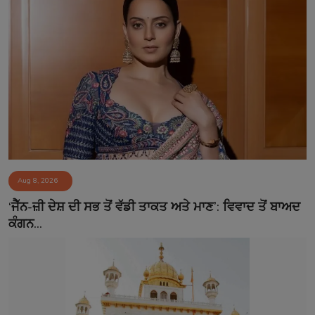
Aug 8, 2026
‘ਜੈੱਨ-ਜ਼ੀ ਦੇਸ਼ ਦੀ ਸਭ ਤੋਂ ਵੱਡੀ ਤਾਕਤ ਅਤੇ ਮਾਣ’: ਵਿਵਾਦ ਤੋਂ ਬਾਅਦ
ਕੰਗਨ...