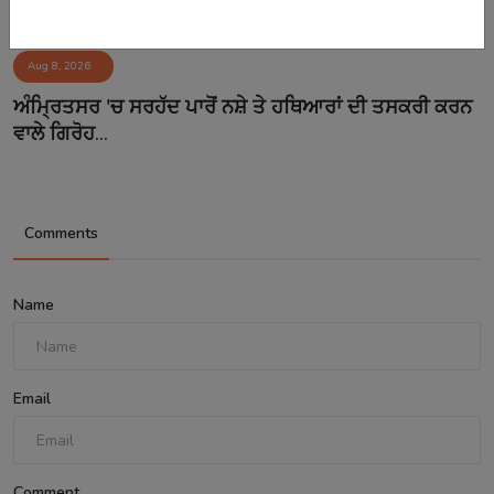
Aug 8, 2026
ਅੰਮ੍ਰਿਤਸਰ 'ਚ ਸਰਹੱਦ ਪਾਰੋਂ ਨਸ਼ੇ ਤੇ ਹਥਿਆਰਾਂ ਦੀ ਤਸਕਰੀ ਕਰਨ
ਵਾਲੇ ਗਿਰੋਹ...
Comments
Name
Email
Comment