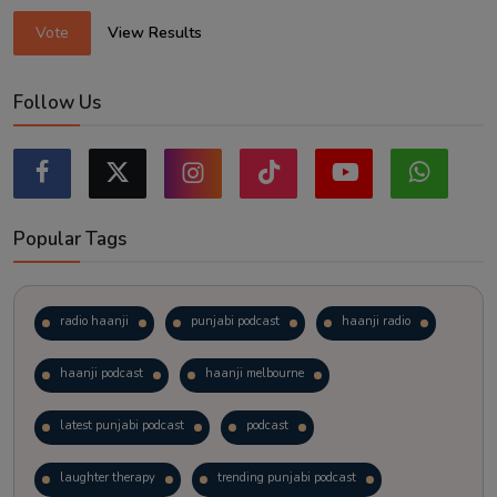
Vote
View Results
Follow Us
Popular Tags
radio haanji
punjabi podcast
haanji radio
haanji podcast
haanji melbourne
latest punjabi podcast
podcast
laughter therapy
trending punjabi podcast