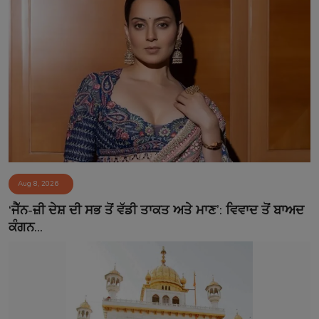
Aug 8, 2026
‘ਜੈੱਨ-ਜ਼ੀ ਦੇਸ਼ ਦੀ ਸਭ ਤੋਂ ਵੱਡੀ ਤਾਕਤ ਅਤੇ ਮਾਣ’: ਵਿਵਾਦ ਤੋਂ ਬਾਅਦ
ਕੰਗਨ...