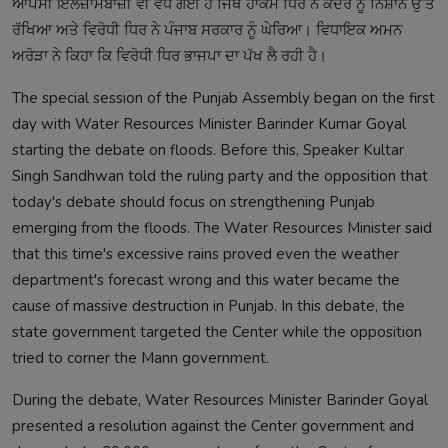
ਆਪਸੀ ਇਲਜ਼ਾਮਬਾਜ਼ੀ ਵੀ ਵਧ ਗਈ ਹੈ ਜਿੱਥੇ ਹਾਕਮ ਧਿਰ ਨੇ ਕੇਂਦਰ ਨੂੰ ਨਿਸ਼ਾਨੇ ਉੱਤੇ
ਰੱਖਿਆ ਅਤੇ ਵਿਰੋਧੀ ਧਿਰ ਨੇ ਪੰਜਾਬ ਸਰਕਾਰ ਨੂੰ ਘੇਰਿਆ। ਵਿਧਾਇਕ ਅਮਨ
ਅਰੋੜਾ ਨੇ ਕਿਹਾ ਕਿ ਵਿਰੋਧੀ ਧਿਰ ਭਾਜਪਾ ਦਾ ਪੱਖ ਲੈ ਰਹੀ ਹੈ।
The special session of the Punjab Assembly began on the first
day with Water Resources Minister Barinder Kumar Goyal
starting the debate on floods. Before this, Speaker Kultar
Singh Sandhwan told the ruling party and the opposition that
today's debate should focus on strengthening Punjab
emerging from the floods. The Water Resources Minister said
that this time's excessive rains proved even the weather
department's forecast wrong and this water became the
cause of massive destruction in Punjab. In this debate, the
state government targeted the Center while the opposition
tried to corner the Mann government.
During the debate, Water Resources Minister Barinder Goyal
presented a resolution against the Center government and