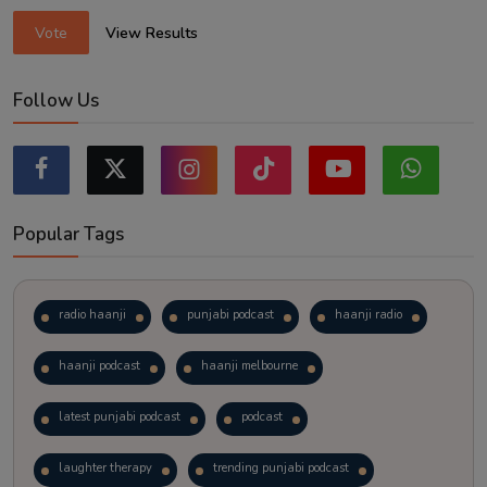
Vote
View Results
Follow Us
Popular Tags
radio haanji
punjabi podcast
haanji radio
haanji podcast
haanji melbourne
latest punjabi podcast
podcast
laughter therapy
trending punjabi podcast