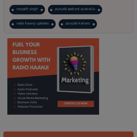
ranjodh singh
punjabi podcast australia
radio haanji updates
punjabi kahani
kitaab kahani
punjabi story