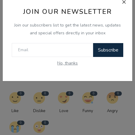
JOIN OUR NEWSLETTER
PREVIOUS NEWS
Join our subscribers list to get the latest news, updates
ਲੱਦਾਖ ਵਿੱਚ ਵਾਤਾਵਰਨ ਕਾਰਕੁਨ ਸੋਨਮ ਵਾਂਗਚੁਕ ਗ੍ਰਿਫ਼ਤਾਰ
and special offers directly in your inbox
NEXT NEWS
‘ਜੈੱਨ-ਜ਼ੀ ਦੇਸ਼ ਦੀ ਸਭ ਤੋਂ ਵੱਡੀ ਤਾਕਤ ਅਤੇ ਮਾਣ’: ਵਿਵਾਦ ਤੋਂ ਬਾਅਦ ਕੰਗਨਾ ਰਣੌਤ
Subscribe
ਦੇ ਬਦਲੇ ਸੁਰ
No, thanks
WHAT'S YOUR REACTION?
0
0
0
0
0
Like
Dislike
Love
Funny
Angry
0
0