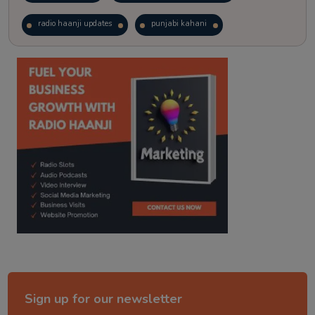
radio haanji updates
punjabi kahani
kitaab kahani
punjabi story
Sign up for our newsletter