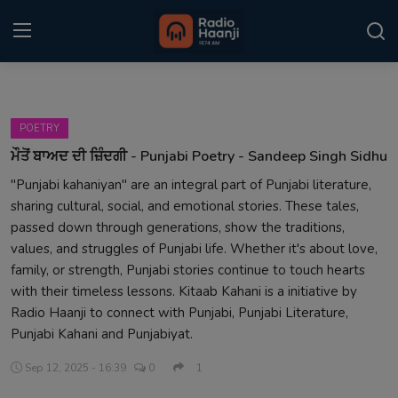
Login
Register
POETRY
Home
ਮੌਤੋਂ ਬਾਅਦ ਦੀ ਜ਼ਿੰਦਗੀ - Punjabi Poetry - Sandeep Singh Sidhu
"Punjabi kahaniyan" are an integral part of Punjabi literature,
Punjabi Podcast
sharing cultural, social, and emotional stories. These tales,
Kitaab Kahani
passed down through generations, show the traditions,
values, and struggles of Punjabi life. Whether it's about love,
Gallery
family, or strength, Punjabi stories continue to touch hearts
with their timeless lessons. Kitaab Kahani is a initiative by
Sponsors
Radio Haanji to connect with Punjabi, Punjabi Literature,
Punjabi Kahani and Punjabiyat.
Matrimonial
Sep 12, 2025 - 16:39
0
1
Event