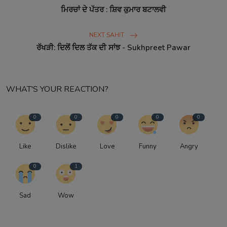
ਮਿਰਚਾਂ ਦੇ ਪੱਤਰ : ਸ਼ਿਵ ਕੁਮਾਰ ਬਟਾਲਵੀ
NEXT SAHIT
ਰੱਖੜੀ: ਦਿਲੋਂ ਦਿਲ ਤੱਕ ਦੀ ਸਾਂਝ - Sukhpreet Pawar
WHAT'S YOUR REACTION?
0
0
0
0
0
Like
Dislike
Love
Funny
Angry
0
1
Sad
Wow