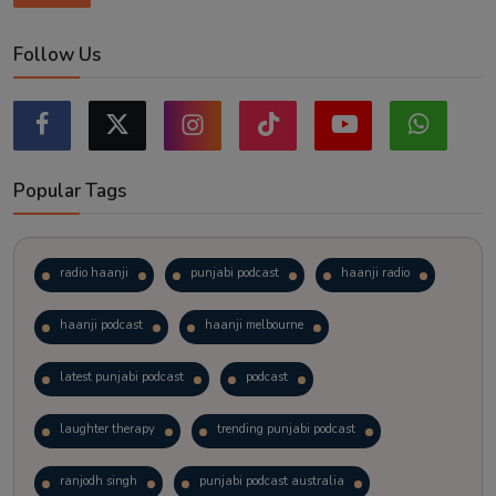
Follow Us
Popular Tags
radio haanji
punjabi podcast
haanji radio
haanji podcast
haanji melbourne
latest punjabi podcast
podcast
laughter therapy
trending punjabi podcast
ranjodh singh
punjabi podcast australia