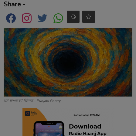
Share -
Contact
ਮੌਤੋਂ ਬਾਅਦ ਦੀ ਜ਼ਿੰਦਗੀ - Punjabi Poetry