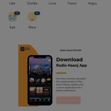
Like
Dislike
Love
Funny
Angry
0
0
Sad
Wow