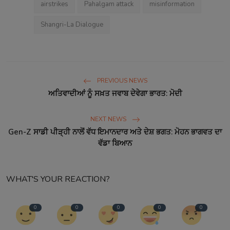
airstrikes
Pahalgam attack
misinformation
Shangri-La Dialogue
PREVIOUS NEWS
ਅਤਿਵਾਦੀਆਂ ਨੂੰ ਸਖ਼ਤ ਜਵਾਬ ਦੇਵੇਗਾ ਭਾਰਤ: ਮੋਦੀ
NEXT NEWS
Gen-Z ਸਾਡੀ ਪੀੜ੍ਹੀ ਨਾਲੋਂ ਵੱਧ ਇਮਾਨਦਾਰ ਅਤੇ ਦੇਸ਼ ਭਗਤ: ਮੋਹਨ ਭਾਗਵਤ ਦਾ
ਵੱਡਾ ਬਿਆਨ
WHAT'S YOUR REACTION?
0
0
0
0
0