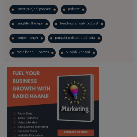
latest punjabi podcast
podcast
laughter therapy
trending punjabi podcast
ranjodh singh
punjabi podcast australia
radio haanji updates
punjabi kahani
kitaab kahani
punjabi story