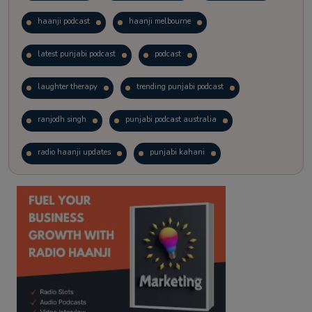
haanji podcast
haanji melbourne
latest punjabi podcast
podcast
laughter therapy
trending punjabi podcast
ranjodh singh
punjabi podcast australia
radio haanji updates
punjabi kahani
kitaab kahani
punjabi story