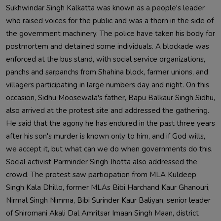
Sukhwindar Singh Kalkatta was known as a people's leader 
who raised voices for the public and was a thorn in the side of 
the government machinery. The police have taken his body for 
postmortem and detained some individuals. A blockade was 
enforced at the bus stand, with social service organizations, 
panchs and sarpanchs from Shahina block, farmer unions, and 
villagers participating in large numbers day and night. On this 
occasion, Sidhu Moosewala's father, Bapu Balkaur Singh Sidhu, 
also arrived at the protest site and addressed the gathering. 
He said that the agony he has endured in the past three years 
after his son's murder is known only to him, and if God wills, 
we accept it, but what can we do when governments do this. 
Social activist Parminder Singh Jhotta also addressed the 
crowd. The protest saw participation from MLA Kuldeep 
Singh Kala Dhillo, former MLAs Bibi Harchand Kaur Ghanouri, 
Nirmal Singh Nimma, Bibi Surinder Kaur Baliyan, senior leader 
of Shiromani Akali Dal Amritsar Imaan Singh Maan, district 