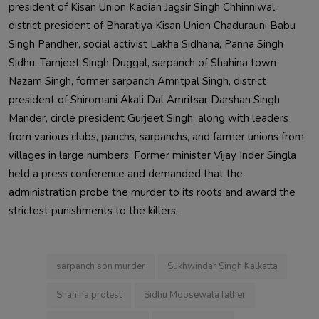
president of Kisan Union Kadian Jagsir Singh Chhinniwal, 
district president of Bharatiya Kisan Union Chadurauni Babu 
Singh Pandher, social activist Lakha Sidhana, Panna Singh 
Sidhu, Tarnjeet Singh Duggal, sarpanch of Shahina town 
Nazam Singh, former sarpanch Amritpal Singh, district 
president of Shiromani Akali Dal Amritsar Darshan Singh 
Mander, circle president Gurjeet Singh, along with leaders 
from various clubs, panchs, sarpanchs, and farmer unions from 
villages in large numbers. Former minister Vijay Inder Singla 
held a press conference and demanded that the 
administration probe the murder to its roots and award the 
strictest punishments to the killers.                        
sarpanch son murder
Sukhwindar Singh Kalkatta
Shahina protest
Sidhu Moosewala father