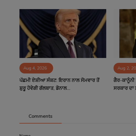
Aug 4, 2026
Aug 2, 2
ਪੱਛਮੀ ਏਸ਼ੀਆ ਸੰਕਟ: ਇਰਾਨ ਨਾਲ ਸੋਮਵਾਰ ਤੋਂ
ਗੈਰ-ਕਾਨੂੰਨ
ਸ਼ੁਰੂ ਹੋਵੇਗੀ ਗੱਲਬਾਤ, ਡੋਨਾਲ...
ਸਰਕਾਰ ਦਾ ਸਖ਼
Comments
Name