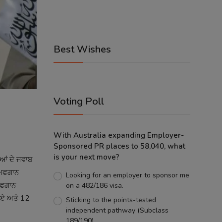
Best Wishes
Voting Poll
With Australia expanding Employer-
Sponsored PR places to 58,040, what
is your next move?
ਆਂ ਦੇ ਜਵਾਬ
 ਅਫਗਾਨ
Looking for an employer to sponsor me
 ਅਫਗਾਨ
on a 482/186 visa.
ਹੋਏ ਅਤੇ 12
Sticking to the points-tested
independent pathway (Subclass
189/190).