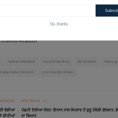
 and Afghanistan, leading to the closure of major border crossin
Subscr
Khan, disrupting trade and movement of people. The Afghan Def
r borders and urged Pakistan to stop targeting terrorists on their s
No, thanks
 harboring and that these strikes are to curb terrorism. Iran has a
g it a tension-escalating move. These Pakistan-Afghanistan border c
 a serious escalation.
l
taliban retaliation
durand line firing
ttp militants
heavy gu
amabad kabul tensions
cross border strikes
OUS NEWS
NEXT NEWS
ਲਈ ਵੱਡੀਆਂ
ਪੱਛਮੀ ਏਸ਼ੀਆ ਸੰਕਟ: ਇਰਾਨ ਨਾਲ ਸੋਮਵਾਰ ਤੋਂ ਸ਼ੁਰੂ ਹੋਵੇਗੀ ਗੱਲਬਾਤ, 
ਆਂ ਕੀਤੀਆਂ
ਦਾ ਬਿਆਨ