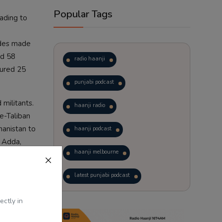
Popular Tags
eading to
sides made
ed 58
radio haanji
tured 25
punjabi podcast
militants.
haanji radio
e-Taliban
hanistan to
haanji podcast
r Adda,
haanji melbourne
ing TTP
latest punjabi podcast
anistan
podcast
laughter therapy
ectly in
n
trending punjabi podcast