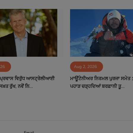
026
Aug 2, 2026
ੀ ਪ੍ਰਵਾਸ ਵਿਰੁੱਧ ਆਸਟ੍ਰੇਲੀਆਈ
ਮਾਊਂਟੇਨੀਅਰ ਨਿਰਮਲ ਪੁਰਜਾ ਸਮੇਤ 1
ਤ ਰੁੱਖ, ਨਵੇਂ ਨਿ...
ਪਹਾੜ ਚੜ੍ਹਦਿਆਂ ਬਰਫ਼ਾਨੀ ਤੂ...
Email