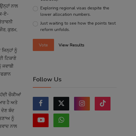
ਉਨ੍ਹਾਂ ਨਾਲ
Exploring regional visas despite the
ੀਕ-ਏ-
lower allocation numbers.
ਚੇਤਾਵਨੀ
Just waiting to see how the points test
reform unfolds.
ੌਰ, ਕੁਰਮ,
Vote
View Results
ਨ੍ਹਾਂ ਨੂੰ
ਦੀ ਟਿਕਾਣੇ
ੰ ਜਵਾਬੀ
 ਅਫਗਾਨ
Follow Us
ੱਦੀ ਚੌਕੀਆਂ
ਆਰ ਹੈ ਅਤੇ
 ਦੇਣ ਬੰਦ
ਤਣਾਅ ਨੂੰ
ੱਤਵਾਦ ਨਾਲ