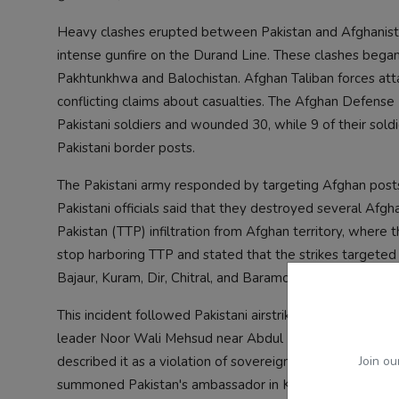
Heavy clashes erupted between Pakistan and Afghanistan a
intense gunfire on the Durand Line. These clashes began
Pakhtunkhwa and Balochistan. Afghan Taliban forces attac
conflicting claims about casualties. The Afghan Defense Mi
Pakistani soldiers and wounded 30, while 9 of their sol
Pakistani border posts.
The Pakistani army responded by targeting Afghan posts 
Pakistani officials said that they destroyed several Afg
Pakistan (TTP) infiltration from Afghan territory, where 
stop harboring TTP and stated that the strikes targeted 
Bajaur, Kuram, Dir, Chitral, and Baramcha, with gunfire lig
This incident followed Pakistani airstrikes in Afghanistan
leader Noor Wali Mehsud near Abdul Haq Square in Kabul.
Join ou
described it as a violation of sovereignty and warned of 
summoned Pakistan's ambassador in Kabul with a protes