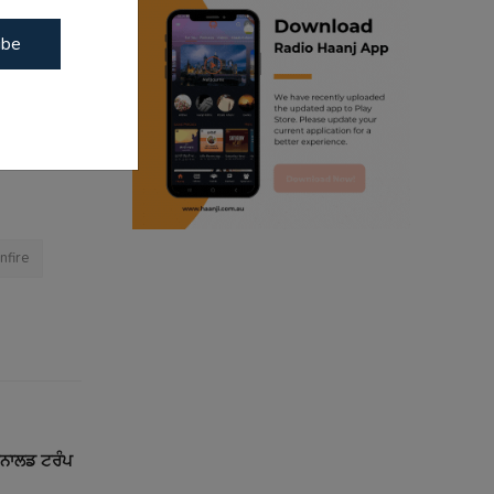
gs like
ibe
ranjodh singh
ense
oil.
radio haanji updates
lso
lashes,
punjabi podcast australia
punjabi kahani
nfire
kitaab kahani
punjabi story
ਡੋਨਾਲਡ ਟਰੰਪ