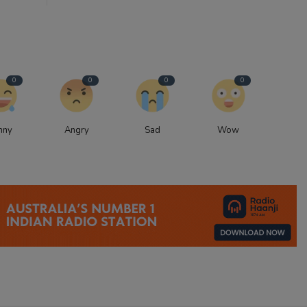
0
0
0
0
nny
Angry
Sad
Wow