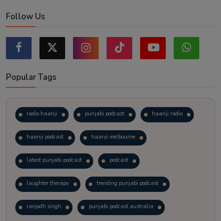
Follow Us
Popular Tags
radio haanji
punjabi podcast
haanji radio
haanji podcast
haanji melbourne
latest punjabi podcast
podcast
laughter therapy
trending punjabi podcast
ranjodh singh
punjabi podcast australia