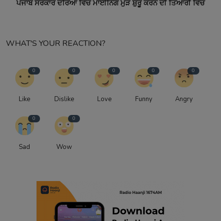
ਪੰਜਾਬ ਸਰਕਾਰ ਦਰਿਆ ਵਿੱਚ ਮਾਈਨਿੰਗ ਮੁੜ ਸ਼ੁਰੂ ਕਰਨ ਦੀ ਤਿਆਰੀ ਵਿੱਚ
WHAT'S YOUR REACTION?
0
0
0
0
0
Like
Dislike
Love
Funny
Angry
0
0
Sad
Wow