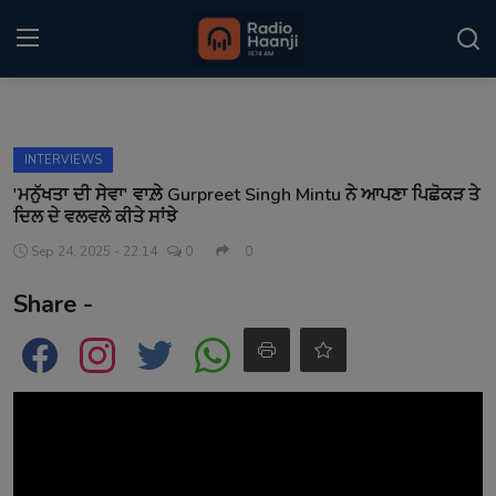
Login
Register
INTERVIEWS
Home
'ਮਨੁੱਖਤਾ ਦੀ ਸੇਵਾ' ਵਾਲ਼ੇ Gurpreet Singh Mintu ਨੇ ਆਪਣਾ ਪਿਛੋਕੜ ਤੇ
ਦਿਲ ਦੇ ਵਲਵਲੇ ਕੀਤੇ ਸਾਂਝੇ
Punjabi Podcast
Sep 24, 2025 - 22:14
0
0
Kitaab Kahani
Share -
Gallery
Sponsors
Matrimonial
Event