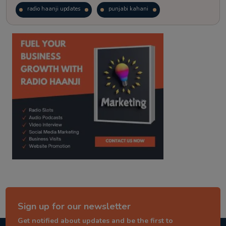
radio haanji updates
punjabi kahani
kitaab kahani
punjabi story
Sign up for our newsletter
Get notified about updates and be the first to