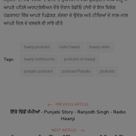
ਆਪਣੇ ਪਹਿਲੇ ਆਸਟ੍ਰੇਲੀਅਨ ਦੌਰੇ ਦੌਰਾਨ ਰੇਡੀਓ ਹਾਂਜੀ ਦੇ ਇਸ ਵਿਸ਼ੇਸ਼
ਪੋਡਕਾਸਟ ਵਿੱਚ ਆਪਣੇ ਪਿਛੋਕੜ, ਸੰਸਥਾ ਦੇ ਉਦੇਸ਼ ਅਤੇ ਟੀਚਿਆਂ ਦੇ ਨਾਲ਼-ਨਾਲ਼
ਆਪਣੇ ਦਿਲ ਦੇ ਵਲਵਲੇ ਵੀ ਸਾਂਝੇ ਕੀਤੇ
haanji podcast
radio haanji
haanji radio
Tags:
haanji melbourne
podcast on haanji
punjabi podcast
podcast Punjabi
podcast
PREVIOUS ARTICLE
ਇੱਕੋ ਢਿੱਡੋਂ ਜੰਮੀਆਂ - Punjabi Story - Ranjodh Singh - Radio
Haanji
NEXT ARTICLE