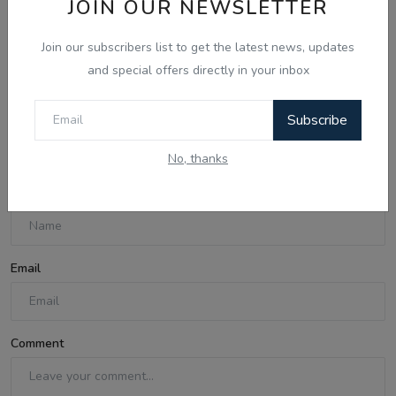
JOIN OUR NEWSLETTER
Jul 1, 2026
ਫ਼ਿਲਮ 'ਚਾਲੀ ਦਿਨ' ਦੀ ਸਟਾਰ ਕਾਸਟ ਲਾਈਵ ਸਟੇਜ 'ਤੇ! ਖਾਸ
Join our subscribers list to get the latest news, updates
ਗੱਲਬਾਤ | Haanji...
and special offers directly in your inbox
Subscribe
Comments
No, thanks
Name
Email
Comment