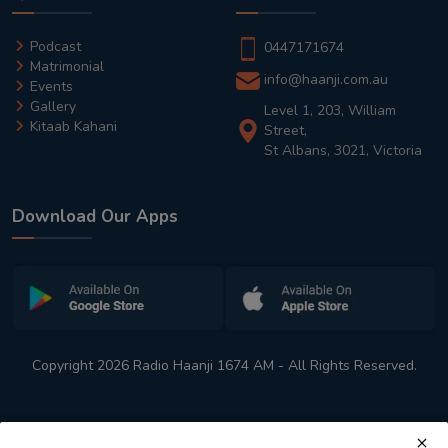
Podcast
0447171674
Matrimonial
info@haanji.com.au
Events
Gallery
Level 1, 203, William
Kitaab Kahani
Street,
St Albans, 3021, Victoria
Download Our Apps
Copyright 2026 Radio Haanji 1674 AM - All Rights Reserved.