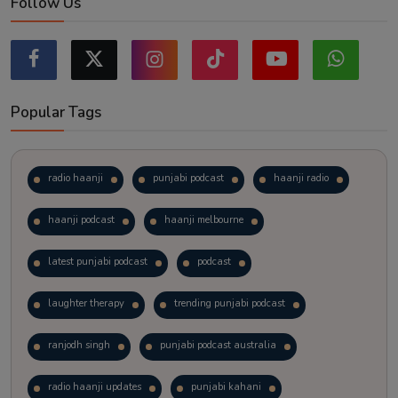
Follow Us
Popular Tags
radio haanji
punjabi podcast
haanji radio
haanji podcast
haanji melbourne
latest punjabi podcast
podcast
laughter therapy
trending punjabi podcast
ranjodh singh
punjabi podcast australia
radio haanji updates
punjabi kahani