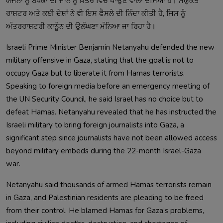
ਯੋਜਨਾ ਨੂੰ ਬੰਧਕਾਂ ਦੀ ਜਾਨ ਨੂੰ ਖ਼ਤਰੇ ਵਿੱਚ ਪਾਉਣ ਵਾਲਾ ਦੱਸਿਆ ਹੈ। ਸੰਯੁਕਤ
ਰਾਸ਼ਟਰ ਅਤੇ ਕਈ ਦੇਸ਼ਾਂ ਨੇ ਵੀ ਇਸ ਫੈਸਲੇ ਦੀ ਨਿੰਦਾ ਕੀਤੀ ਹੈ, ਜਿਸ ਨੂੰ
ਅੰਤਰਰਾਸ਼ਟਰੀ ਕਾਨੂੰਨ ਦੀ ਉਲੰਘਣਾ ਮੰਨਿਆ ਜਾ ਰਿਹਾ ਹੈ।
Israeli Prime Minister Benjamin Netanyahu defended the new
military offensive in Gaza, stating that the goal is not to
occupy Gaza but to liberate it from Hamas terrorists.
Speaking to foreign media before an emergency meeting of
the UN Security Council, he said Israel has no choice but to
defeat Hamas. Netanyahu revealed that he has instructed the
Israeli military to bring foreign journalists into Gaza, a
significant step since journalists have not been allowed access
beyond military embeds during the 22-month Israel-Gaza
war.
Netanyahu said thousands of armed Hamas terrorists remain
in Gaza, and Palestinian residents are pleading to be freed
from their control. He blamed Hamas for Gaza’s problems,