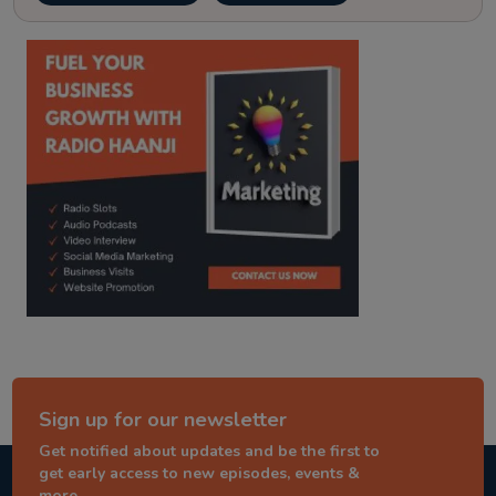
kitaab kahani
punjabi story
Sign up for our newsletter
Get notified about updates and be the first to
get early access to new episodes, events &
more.