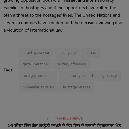
growing opposition both within Israel and internationally.
Families of hostages and their supporters have called the
plan a threat to the hostages’ lives. The United Nations and
several countries have condemned the decision, viewing it as
a violation of international law.
israel-gaza war
netanyahu
hamas
gaza liberation
military offensive
Tags:
foreign journalists
un security council
gaza city
humanitarian crisis
hostage release
PREVIOUS NEWS
ਅਮਰੀਕਾ ਵਿੱਚ ਗੈਰ-ਕਾਨੂੰਨੀ ਦਾਖਲੇ ਦੇ ਦੋਸ਼ ਵਿੱਚ ਦੋ ਭਾਰਤੀ ਗ੍ਰਿਫਤਾਰ, ਮੇਨ