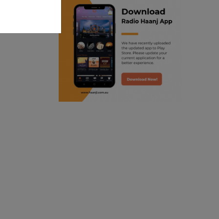
ranjodh singh
punjabi podcast australia
radio haanji updates
punjabi kahani
kitaab kahani
punjabi story