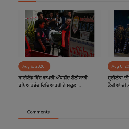
Aug 8, 2026
Aug 8, 2
ਥਾਈਲੈਂਡ ਵਿੱਚ ਵਾਪਰੀ ਅੰਧਾਧੁੰਦ ਗੋਲੀਬਾਰੀ:
ਸ੍ਰੀਲੰਕਾ ਦੀ
ਹਥਿਆਰਬੰਦ ਵਿਦਿਆਰਥੀ ਨੇ ਸਕੂਲ ...
ਕੈਦੀਆਂ ਦੀ ਮ
Comments