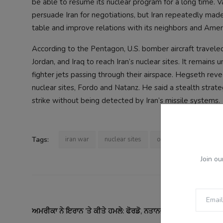
be able to resume its nuclear program for a long time. 
persuade Iran for negotiations, but Iran repeatedly mad
table and improve relations with its neighbors and Amer
According to the Pentagon, U.S. bomber aircraft traveled
Jordan, and Iraq to reach Iran’s nuclear sites. It remains
fighter jets passing through their airspace. Hegseth re
nuclear sites, Fordo and Natanz. He said a stealth strate
strike without being detected by Iran’s missile systems.
Tags:
iran war
nuclear sites
operation midnight h
Join ou
PREVI
ਅਮਰੀਕਾ ਨੇ ਇਰਾਨ ’ਤੇ ਕੀਤੇ ਹਮਲੇ: ਫੋਰਡੋ, ਨਤਾਨਜ਼, ਇਸਫਹਾਨ ਪ੍ਰਮਾਣੂ