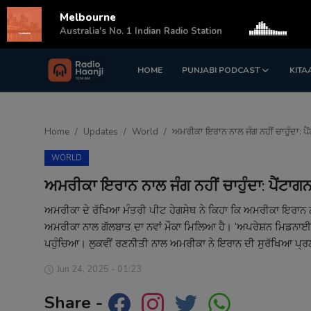
Melbourne
s
Australia's No. 1 Indian Radio Station
HOME
PUNJABI PODCAST
KITA
Login
Register
Home
Home
Updates
World
ਅਮਰੀਕਾ ਇਰਾਨ ਨਾਲ ਜੰਗ ਨਹੀਂ ਚਾਹੁੰਦਾ: ਪੈ
Punjabi Podcast
WORLD
Kitaab Kahani
ਅਮਰੀਕਾ ਇਰਾਨ ਨਾਲ ਜੰਗ ਨਹੀਂ ਚਾਹੁੰਦਾ: ਪੈਂਟਾਗ
Gallery
ਅਮਰੀਕਾ ਦੇ ਰੱਖਿਆ ਮੰਤਰੀ ਪੀਟ ਹੇਗਸੇਥ ਨੇ ਕਿਹਾ ਕਿ ਅਮਰੀਕਾ ਇਰਾਨ ਨਾਲ
ਅਮਰੀਕਾ ਨਾਲ ਗੱਲਬਾਤ ਦਾ ਨਵਾਂ ਮੌਕਾ ਮਿਲਿਆ ਹੈ। ‘ਅਪਰੇਸ਼ਨ ਮਿਡਨਾਈਟ ਹੈਮ
Sponsors
ਪਹੁੰਚਿਆ। ਲੁਕਵੀਂ ਰਣਨੀਤੀ ਨਾਲ ਅਮਰੀਕਾ ਨੇ ਇਰਾਨ ਦੀ ਸੁਰੱਖਿਆ ਪ੍ਰਣ
Matrimonial
Jun 24, 2025 - 01:23
Share -
Event