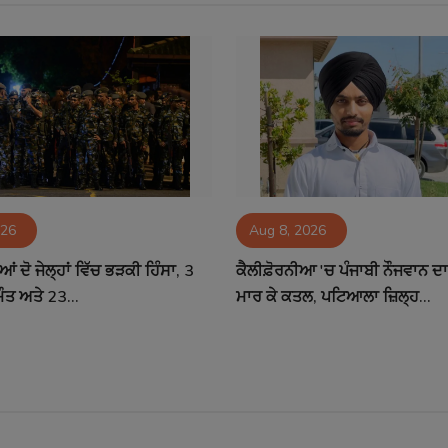
026
Aug 8, 2026
ਆਂ ਦੋ ਜੇਲ੍ਹਾਂ ਵਿੱਚ ਭੜਕੀ ਹਿੰਸਾ, 3
ਕੈਲੀਫ਼ੋਰਨੀਆ 'ਚ ਪੰਜਾਬੀ ਨੌਜਵਾਨ ਦ
ੌਤ ਅਤੇ 23...
ਮਾਰ ਕੇ ਕਤਲ, ਪਟਿਆਲਾ ਜ਼ਿਲ੍ਹ...