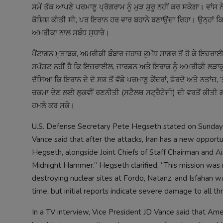
ਸਮੇਂ ਤੱਕ ਆਪਣੇ ਪਰਮਾਣੂ ਪ੍ਰੋਗਰਾਮ ਨੂੰ ਮੁੜ ਸ਼ੁਰੂ ਨਹੀਂ ਕਰ ਸਕੇਗਾ। ਵ
ਕੋਸ਼ਿਸ਼ ਕੀਤੀ ਸੀ, ਪਰ ਇਰਾਨ ਹਰ ਵਾਰ ਬਹਾਨੇ ਬਣਾਉਂਦਾ ਰਿਹਾ। ਉਨ੍ਹਾਂ ਕ
ਅਮਰੀਕਾ ਨਾਲ ਸਬੰਧ ਸੁਧਾਰੇ।
ਪੈਂਟਾਗਨ ਮੁਤਾਬਕ, ਅਮਰੀਕੀ ਬੰਬਾਰ ਜਹਾਜ਼ ਭੂਮੱਧ ਸਾਗਰ ਤੋਂ ਹੋ ਕੇ ਇਜ਼
ਸਪੱਸ਼ਟ ਨਹੀਂ ਹੈ ਕਿ ਇਜ਼ਰਾਈਲ, ਜਾਰਡਨ ਅਤੇ ਇਰਾਕ ਨੂੰ ਅਮਰੀਕੀ ਲੜਾਕੂ ਜੈੱ
ਦੱਸਿਆ ਕਿ ਇਰਾਨ ਦੇ ਦੋ ਸਭ ਤੋਂ ਵੱਡੇ ਪਰਮਾਣੂ ਕੇਂਦਰਾਂ, ਫੋਰਦੋ ਅਤੇ ਨਤਾਂਜ
ਚਕਮਾ ਦੇਣ ਲਈ ਲੁਕਵੀਂ ਰਣਨੀਤੀ (ਸਟੈਲਥ ਸਟ੍ਰੈਟੇਜੀ) ਦੀ ਵਰਤੋਂ ਕੀਤ
ਹਮਲੇ ਕਰ ਸਕੇ।
U.S. Defense Secretary Pete Hegseth stated on Sunday t
Vance said that after the attacks, Iran has a new opport
Hegseth, alongside Joint Chiefs of Staff Chairman and 
Midnight Hammer.” Hegseth clarified, “This mission was 
destroying nuclear sites at Fordo, Natanz, and Isfahan
time, but initial reports indicate severe damage to all thr
In a TV interview, Vice President JD Vance said that Amer