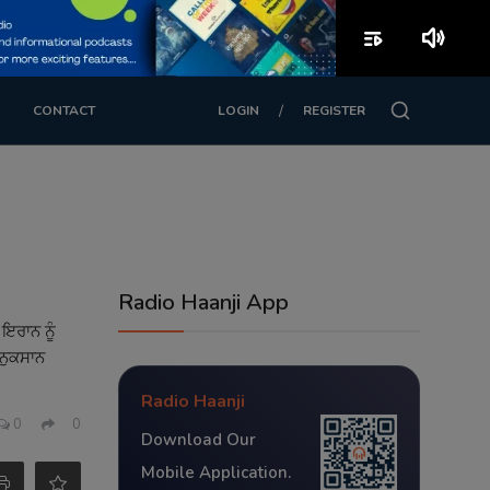
playlist_play
volume_up
/
CONTACT
LOGIN
REGISTER
Radio Haanji App
ਇਰਾਨ ਨੂੰ
 ਨੁਕਸਾਨ
Radio Haanji
0
0
Download Our
Mobile Application.