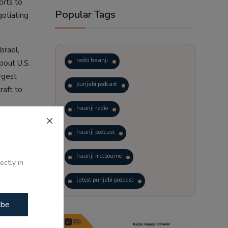
orts to
Popular Tags
gotiating
srael,
radio haanji
bout U.S.
rgest
punjabi podcast
raft to
haanji radio
haanji podcast
haanji melbourne
ectly in
latest punjabi podcast
ibe
podcast
laughter therapy
ਨੇ ਸਕੂਲ ਤੇ
trending punjabi podcast