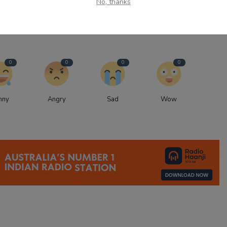
No, thanks
0
0
0
0
nny
Angry
Sad
Wow